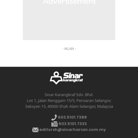
- IKLAN -
Sinar Karangkraf Sdn. Bhd.
Lot 1, Jalan Renggam 15/5, Persiaran Selangor,
Seksyen 15, 40000 Shah Alam Selangor, Malaysia
603.5101.7388
603.5101.7333
editorsh@sinarharian.com.my