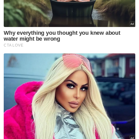
Bahru. Itu RM15 bilion, RM16 bilion ringgit. Tak
apa, itu kita cari duit.
"Tapi ini rumah, rumah rakyat, gerai-gerai.
Tengok Kuala Lumpur sekarang kita jaga.
Berapa puluh? Seratus lebih, semua gerai