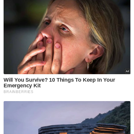
Anwar berkata, kerajaan Persekutuan telah
menyalurkan pelbagai peruntukan bagi
memacu pembangunan Johor dan berharap
usaha itu tidak dipolitikkan.
Menurutnya, Johor perlu memberi tumpuan
kepada pembinaan rumah mampu milik dan