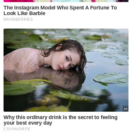
kita bangkit bagi bersih, baharu. Ini orang
mahu berniaga kecil susah. Sebab apa kita
tumpu itu? Pemimpin, dia mesti fikir di
bawah. Ini polisi kita," katanya.
Dalam pada itu, Anwar secara berseloroh
berkata, Johor seolah-olah tidak sabar
mengadakan PRN walaupun penggal
pentadbiran negeri masih berbaki beberapa
tahun.
Berita Telus & Tulus menerusi E-Mel setiap
hari!