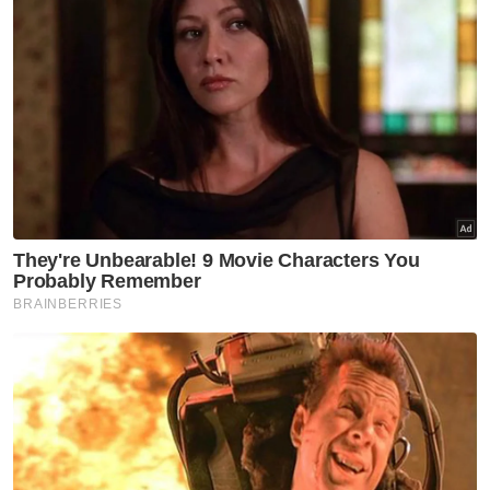
Anwar Ibrahim
Artikel Disyorkan
Politik
PRN Melaka: Julai keluar
kerajaan, Ogos mahu runding
kerusi – Akmal Saleh
Politik
Muafakat parti Melayu bukan
sekadar strategi pembahagian
kerusi - Annuar Musa