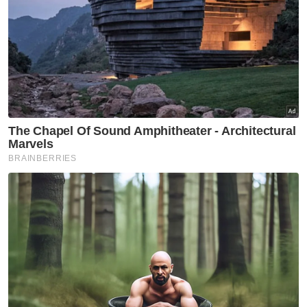
rumah kos rendah sebagaimana dilaksanakan
di Kuala Lumpur, Selangor serta Perak.
Artikel Berkaitan:
Henti amalan surat sokongan, kronisme bagi lulus
pembiayaan usahawan - PM
Rakyat Johor perlu wakil rakyat cerdik, berani -
Anwar
"Apa yang kurang lagi Johor? Ya, bukan
projek besar, itu saya sekali lagi ingat, itu
projek lebuh raya semua tak apa, ini kita
buat.
"Universiti, itu persekutuan (laksanakan).
Jalan besar, itu kita (laksanakan). Itu projek
Rapit Transit Sistem (RTS), kereta api
berpuluh bilion, ini baru-baru ini projek
Sistem Aliran Transit Automasi (ART) di Johor