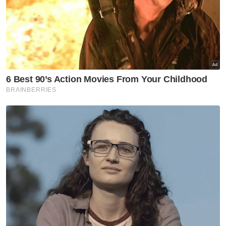
Politik
Kesatuan Pondok-pondok
Kelantan tidak mewakili
pendirian semua institusi
pondok di negeri ini
Politik
Dewan Ulama Pas pertahan
Abdul Hadi dakwaan DAP mahu
hapuskan Islam, Melayu