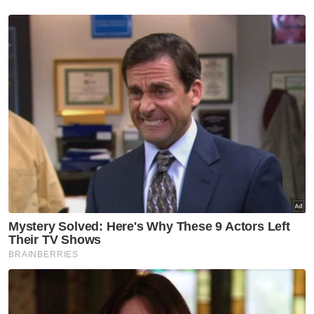
"Lagi cepat (buat PRN), lagi banyak dia ingat
boleh menang. Eh, belum tentu. Lagi cepat,
lagi banyak dia akan kalah!" katanya.
Muat turun aplikasi Sinar Harian.
Klik di sini!
PRN Johor
Menang Atau Kalah
Perdana Menteri