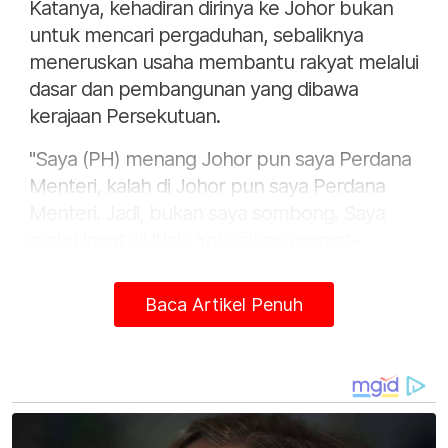
Katanya, kehadiran dirinya ke Johor bukan
untuk mencari pergaduhan, sebaliknya
meneruskan usaha membantu rakyat melalui
dasar dan pembangunan yang dibawa
kerajaan Persekutuan.
"Saya (PH) menang Johor pun saya Perdana
Menteri, kalah di Johor pun saya Perdana
Menteri. Jadi, bukan saya sombong. Saya
mahu ingat sikitlah. You cakap cermat-
cermat sikitlah. Wah, ini kalau orang cakap,
lupa. Jangan," katanya.
Baca Artikel Penuh
Beliau berkata demikian ketika berucap pada
Program Kita Geng Madani Anak Muda Bukit
Batu di Jalan Tropika di sini pada Sabtu.