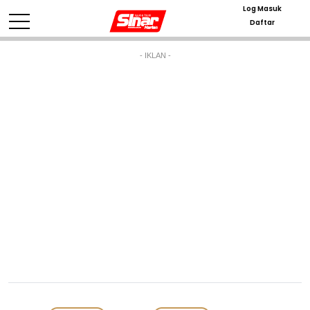
Log Masuk
Daftar
- IKLAN -