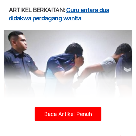
ARTIKEL BERKAITAN:
Guru antara dua
didakwa perdagang wanita
Baca Artikel Penuh
Hakim Mohd Zul Zakiqudin Zulkifli menjatuhkan hukuman itu
terhadap Mohd Hasfyanizam Mansor, 50, dan rakannya
Mohamad Fazley Jaafar, 31, yang bekerja sebagai buruh pada
akhir kes pembelaan hari ini.