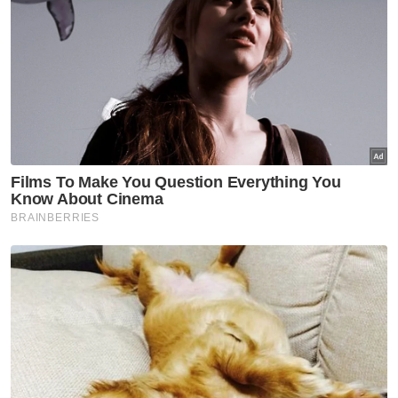
Artikel Disyorkan
Semasa
'Kayla hanya pinjaman 49 hari'
Semasa
Polis Johor berkas 209 GRO
warga asing
Semasa
Dua anggota polis minta
belanja RM100 berdepan
tindakan tatatertib
Semasa
Kenyataan MAG tunjuk
'sindrom penafian' - King Sing