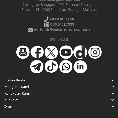
Lot 1, Jalan Renggam 15/5, Persiaran Selangor,
Seksyen 15, 40000 Shah Alam Selangor, Malaysia
603.5101.7388
603.5101.7333
editorsh@sinarharian.com.my
IKUTI KAMI