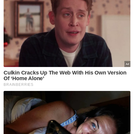
Penganjur disko retro tepi Sungai Kelantan
berdepan penjara lapan tahun, denda RM60,000
Amang seksual dua murid: Guru KAFA dipenjara
lapan tahun, 12 sebatan
Cabutan bertuah boleh jadi haram jika ada unsur
judi, eksploitasi pengguna - Mufti Terengganu