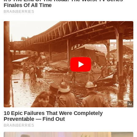
Berdasarkan pertuduhan, kedua-dua mereka didakwa
memperdagangkan seorang wanita tempatan berusia 29 tahun
bagi tujuan eksploitasi seks dengan cara menyalahgunakan
kedudukan mangsa yang mudah terdedah kepada bahaya
perbuatan pemerdagangan orang.
Sebelum menjatuhkan hukuman, Mohd Zul
Zakiqudin berkata, mahkamah berharap
hukuman yang dikenakan itu dapat
menginsafkan kedua-dua tertuduh.
Pendakwaan turut dikendalikan Timbalan
Pendakwa Raya Noradila Abdul Latif. -
Bernama
Muat turun aplikasi Sinar Harian.
Klik di sini!