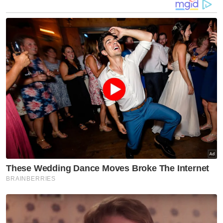
Berdasarkan pertuduhan, kedua-dua mereka
didakwa memperdagangkan seorang wanita
tempatan berusia 29 tahun bagi tujuan
eksploitasi seks dengan cara
menyalahgunakan kedudukan mangsa yang
mudah terdedah kepada bahaya perbuatan
pemerdagangan orang.
Kesalahan itu dilakukan di sebuah
kondominium di Jalan Sultan Omar di sini
pada 2.35 pagi 11 Mac 2024, mengikut
Seksyen 12 Akta Anti Pemerdagangan Orang
dan Penyeludupan Migran 2007 yang dibaca
bersama Seksyen 34 Kanun Keseksaan.
Artikel Berkaitan: