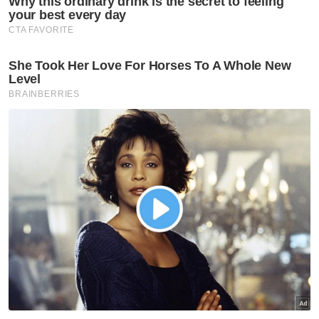
Timbalan Pendakwa Raya memohon hukuman berat dan
setimpal dikenakan dengan mengambil kira Mohd Hasfyanizam
yang merupakan seorang guru sepatutnya menjadi contoh
kepada masyarakat, namun sebaliknya terlibat dalam
perbuatan jenayah.
"Pihak pendakwaan berharap agar satu
hukuman berat dijatuhkan kepada kedua-
dua OKT (Orang Kena Tuduh) agar mereka
dapat berfikir, bermuhasabah dan
menjadikan hukuman tersebut sebagai titik
tolak untuk mereka berubah menjadi insan
yang lebih baik dan berguna kepada
masyarakat pada masa hadapan,” katanya.