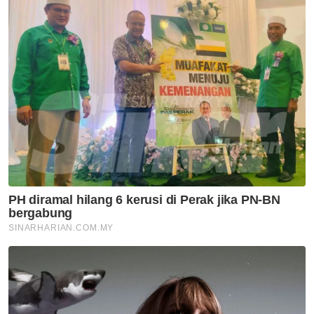
Mahkamah
Guru
Buruh
Penjara
Eksploitasi Seksual
Perdagang Wanita