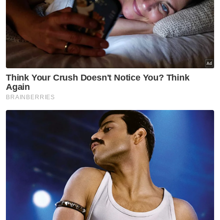
Kesalahan itu dilakukan di sebuah kondominium di Jalan Sultan
Omar di sini pada 2.35 pagi 11 Mac 2024, mengikut Seksyen 12
Akta Anti Pemerdagangan Orang dan Penyeludupan Migran
2007 yang dibaca bersama Seksyen 34 Kanun Keseksaan.
Terdahulu, peguam Mohd Shahir Mat Jusoh
daripada Tetuan Ghazali & Co memohon
hukuman yang minimum dengan alasan
kedua-dua anak guamnya merupakan ketua
keluarga dan menanggung keluarga masing-
masing selain hukuman berat akan memberi
kesan kepada ahli keluarga terutama anak-
anak mereka.
Bagaimanapun, Timbalan Pendakwa Raya
Ahmad Hafizudin Manjur Ahmad memohon
hukuman berat dan setimpal dikenakan