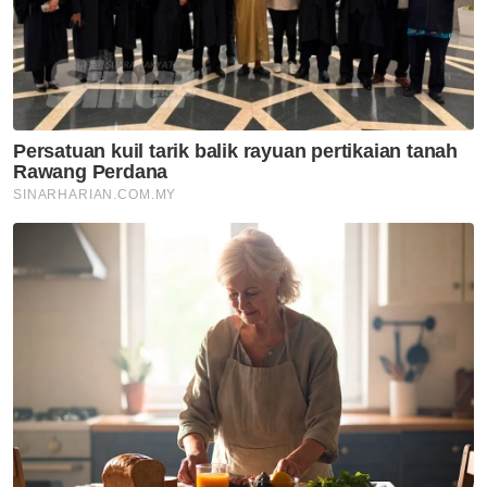
mengenai RCI
Semasa
Koperal didakwa amang
seksual anak dibenar ikat jamin
RM20,000
Semasa
Jenazah bekas Ketua Hakim
Negara Tun Mohamed Eusoff
Chin selamat dikebumikan
Semasa
Persatuan kuil tarik balik
rayuan pertikaian tanah
Rawang Perdana