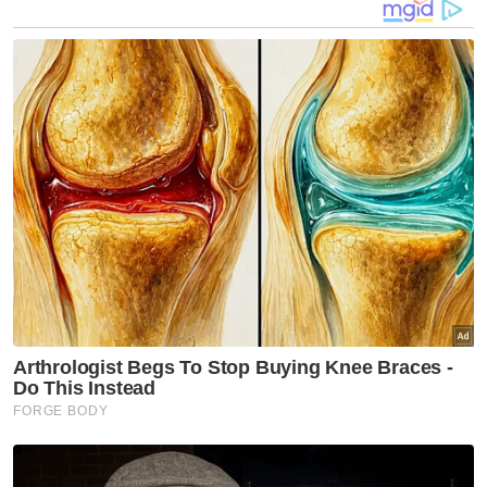
Pelajar ditikam ketika waktu rehat, selepas
beli roti di kantin
Artikel Berkaitan:
Pelajar Tingkatan Empat terkena tumpahan merkuri
di sekolah
[VIDEO] 'Anak saya bukan pembuli' - Bapa pelajar
kes tikam tepis dakwaan tular
Pelajar ditikam ketika waktu rehat, selepas beli roti di
kantin
Kes tikam di sekolah: Suspek pelajar
perempuan disiasat cubaan bunuh
Suspek kes tikam pelajar direman empat hari
Kes tikam pelajar: Peguam sahkan suspek
OKU