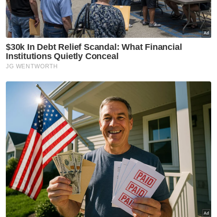
Mohd Firuz Ibrahim (kanan) bapa kepada pelajar mangsa
tikaman di sebuah sekolah menengah di Banting semasa
ditemui di Hospital Banting di mana manga berkenaan
menerima rawatan. Foto Bernama.
Mohd Firuz turut meluahkan rasa kesal