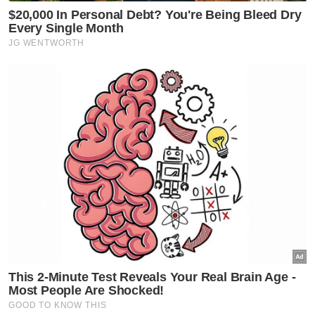
terhadap kejadian itu dan memohon pihak
sekolah supaya mengetatkan tahap
keselamatan agar kejadian sama tidak
berulang.
Beliau turut difahamkan suspek adalah rakan
sekelas anaknya ketika Tingkatan Dua dan
kini sedang dicutikan bagi menjalani rawatan
kesihatan.
"Saya rasa anak saya mungkin bukan sasaran
asal suspek, mungkin dia nak sasar orang lain
tapi mungkin dia yang paling dekat dan tak
sempat nak lari. Jadi, dia yang kena," katanya.