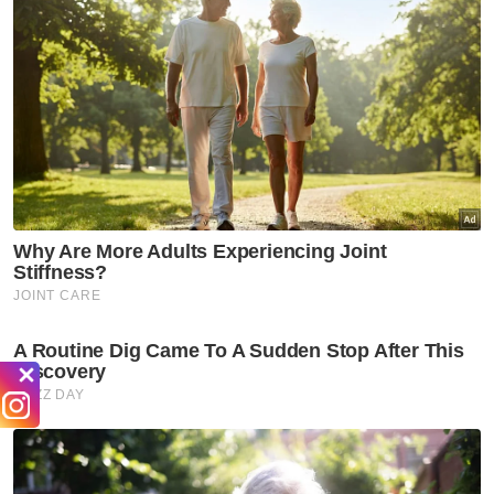
Banting, Kuala Langat pagi tadi telah ditahan
pihak polis.
JPN Selangor turut memaklumkan pelajar
perempuan yang cedera sedang diberikan
rawatan di Hospital Banting.
Muat turun aplikasi Sinar Harian.
Klik di sini!
Jawab soalan kaji selidik dan
dapatkan
×
baucar tunai.
Apakah tahap kelayakan akademik anda?
Sekolah rendah
Sekolah menengah
Ijazah sarjana muda
Kolej/ STPM/ Diploma
(Bachelor)
Ijazah sarjana (Master)
Ijazah kedoktoran
VPoints:
0
Masuk | Daftar