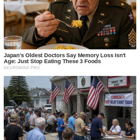
Ahli keluarga kepada pelajar mangsa tikaman di sebuah sekolah
menengah di Banting berada di Hospital Banting di mana
mangsa berkenaan menerima rawatan pada Isnin. Foto
Bernama.
"Setakat ini, saya dimaklumkan pasukan
perubatan sedang berusaha mengeluarkan
darah pada paru-paru kiri anak saya dan dia
dalam keadaan stabil serta masih boleh
bercakap," katanya yang bekerja sebagai
penghantar barangan ketika ditemui di Hospital
Banting di sini pada Isnin.