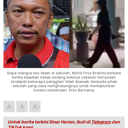
Bapa mangsa kes tikam di sekolah, Mohd Firuz Ibrahim,berkata
ketika kejadian beliau sedang bekerja sebelum menyedari
terdapat beberapa panggilan tidak dijawab daripada pihak
sekolah yang cuba menghubunginya untuk memaklumkan
insiden berkenaan. Foto Bernama.
A
A
A
Untuk berita terkini Sinar Harian, ikuti di
Telegram
dan
TikTok
kami