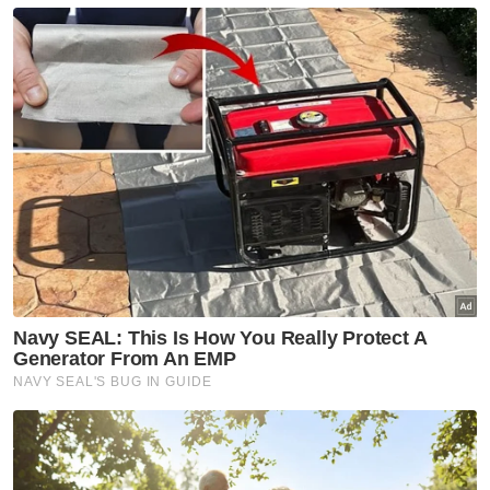
Suspek kes tikam seorang pelajar perempuan tingkatan tiga di
sebuah sekolah di Banting di sini direman empat hari bermula
hari ini. Foto Bernama
Terdahulu, Jabatan Pendidikan Negeri (JPN)
Selangor dalam kenyataan memaklumkan
suspek yang dipercayai menikam seorang
pelajar perempuan di sebuah sekolah di