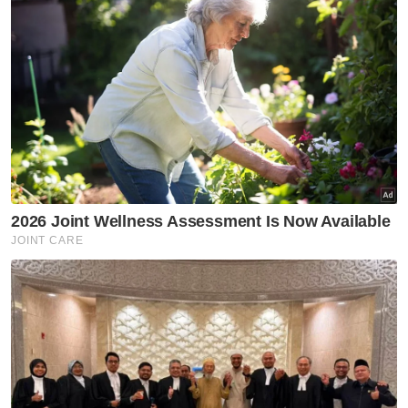
Pelajar Ditikam
Jenayah
PDRM
KPM
Artikel Disyorkan
Semasa
TH teliti cadangan NGO