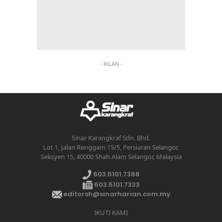
- IKLAN -
Sinar Karangkraf Sdn. Bhd.
Lot 1, Jalan Renggam 15/5, Persiaran Selangor,
Seksyen 15, 40000 Shah Alam Selangor, Malaysia
603.5101.7388
603.5101.7333
editorsh@sinarharian.com.my
IKUTI KAMI