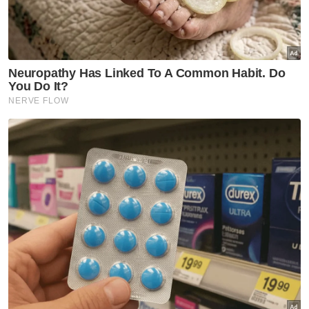
Tulisan ini bukan untuk mengkritik,
memalukan atau menuding jari kepada
sesiapa, sebaliknya kita jadikan sebagai
pengajaran dan panduan untuk kita semua.
Muat turun aplikasi Sinar Harian.
Klik di sini!