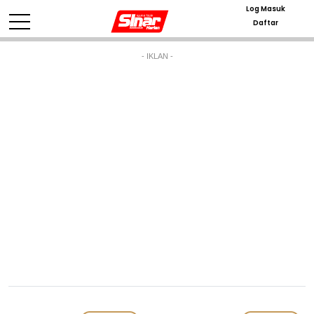
Log Masuk
Daftar
- IKLAN -