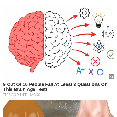
sekadar slogan
Lidah Pengarang
25kg dadah lolos di KLIA:
Integriti dipersoal
Lidah Pengarang
Teruja berkonvoi jangan
sampai hilang nyawa
Lidah Pengarang
Perang dadah masih belum
berakhir