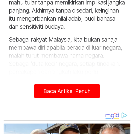
mahu tular tanpa memikirkan implikasi jangka
panjang. Akhirnya tanpa disedari, keinginan
itu mengorbankan nilai adab, budi bahasa
dan sensitiviti budaya.
Sebagai rakyat Malaysia, kita bukan sahaja
membawa diri apabila berada di luar negara,
malah turut membawa nama negara.
Sebagai ‘duta kecil’ negara, setiap tindakan,
percakapan dan tingkah laku perlu
mencerminkan nilai sopan santun, hormat-
menghormati serta budaya budi bahasa
Baca Artikel Penuh
yang menjadi asas masyarakat Malaysia.