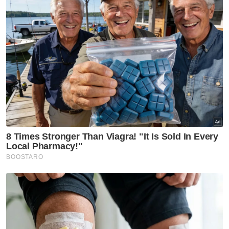
Perbezaan budaya, adat dan sensitiviti di
setiap negara wajar dihormati. Seperti
ungkapan orang lama, ‘masuk kandang
kambing mengembek, masuk kandang
kerbau menguak’, ia membawa maksud
mudah iaitu kita perlu menyesuaikan diri
dengan persekitaran dan menghormati
norma setempat.
Oleh itu, setiap pelancong disarankan