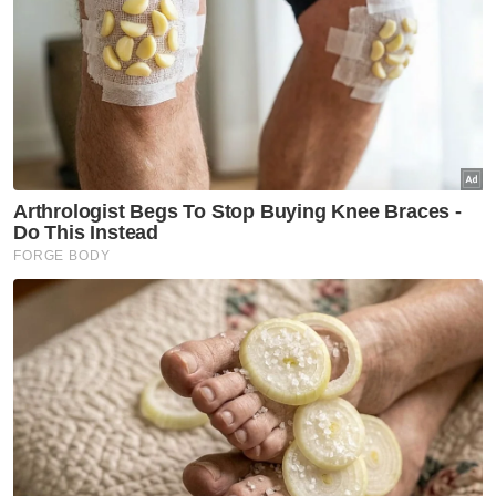
sentiasa menjaga tingkah laku dan
pertuturan ketika berada di luar negara.
Sikap berhemah bukan sahaja
mencerminkan keperibadian individu, malah
turut membawa imej baik negara.
Kita pastinya tidak mahu orang luar
beranggapan yang tidak baik terhadap
Malaysia. Jangan kerana nila setitik rosak
susu sebelanga. Kekalkan adab timur di mana
jua kita berada. Rugilah negara yang dikenali
dengan pelbagai kaum tetapi dicemari hal
seperti ini.
Artikel Berkaitan:
Kontroversi di China, wanita tampil mohon maaf
Kontroversi pelancong Malaysia di China turut
dilaporkan media AS