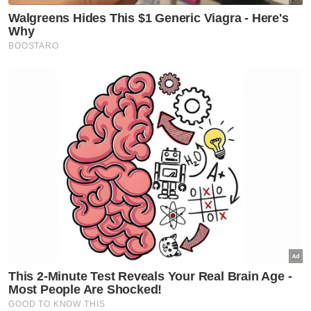
Melancong
Pelancong Malaysia
China
Artikel Disyorkan
Lidah Pengarang
Dadah musuh negara bukan