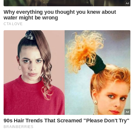
Dewan Ulama Pas pertahan
Abdul Hadi dakwaan DAP mahu
hapuskan Islam, Melayu
Politik
Kemelut PN: RoS digesa segera
campur tangan - Tun Faisal
Politik
Shafie Apdal bimbang
penularan berita palsu kaitkan
Warisan