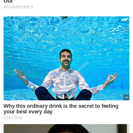
Ujar Mohd Amar, PRN Johor dan Negeri
Sembilan akan menjadi petunjuk paling jelas
terhadap penerimaan pengundi selepas Pas
mengambil keputusan menamatkan
kerjasama dengan Bersatu.
"Saya nampak pilihan raya di Johor dan
Negeri Sembilan inilah yang mungkin boleh
menjadi pengukur sebenar apa yang berlaku
apabila kita mengambil keputusan putus