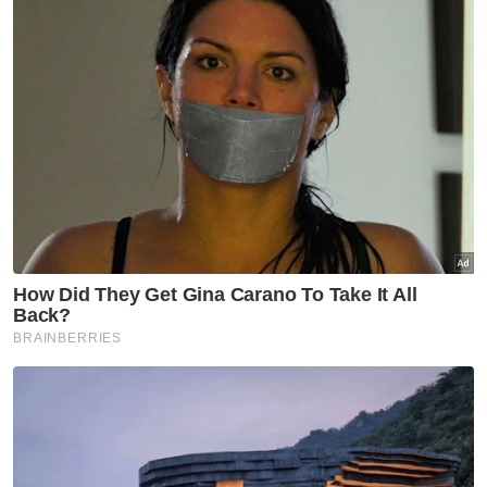
dengan Bersatu.
"Di situlah antara ujian yang akan kita lihat,"
katanya.
Artikel Berkaitan:
Tarikh RXZ Members 8.0 kekal, bertembung hari
mengundi PRN Negeri Sembilan
PRN: Ketua AMK Johor, Negeri Sembilan mungkin jadi
calon
PRN Johor: Pertembungan Pas-Bersatu hanya
untungkan PH - Mohd Syahir
Menurut beliau, selain faktor sentimen
pengundi, Pas juga perlu memastikan segala
isu teknikal berkaitan gerak kerja pilihan raya
dapat diselesaikan dengan baik bagi
menghadapi cabaran tersebut.