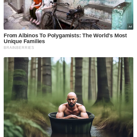
PRN Negeri Sembilan
Pas
Bersatu
Artikel Disyorkan
Politik
Kesatuan Pondok-pondok
Kelantan tidak mewakili
pendirian semua institusi
pondok di negeri ini
Politik