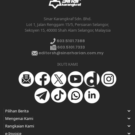
Sinar Karangkraf Sdn. Bhd.
Lot 1, Jalan Renggam 15/5, Persiaran Selangor,
Seksyen 15, 40000 Shah Alam Selangor, Malaysia
603.5101.7388
603.5101.7333
editorsh@sinarharian.com.my
IKUTI KAMI