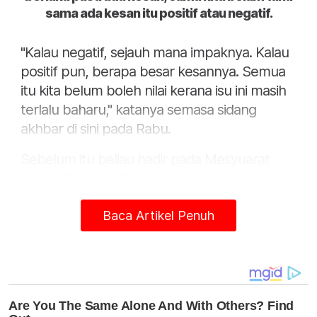
sama ada kesan itu positif atau negatif.
"Kalau negatif, sejauh mana impaknya. Kalau
positif pun, berapa besar kesannya. Semua
itu kita belum boleh nilai kerana isu ini masih
terlalu baharu," katanya semasa sidang
akhbar di sini pada Rabu.
Sebelum itu beliau hadir pada Mesyuarat
Agung Tahunan Pas Kawasan Pengkalan
Chepa Kali Ke 54 yang dirasmikan oleh
Baca Artikel Penuh
dirasmikan oleh Menteri Besar Kelantan,
Datuk Mohd Nassuruddin Daud.