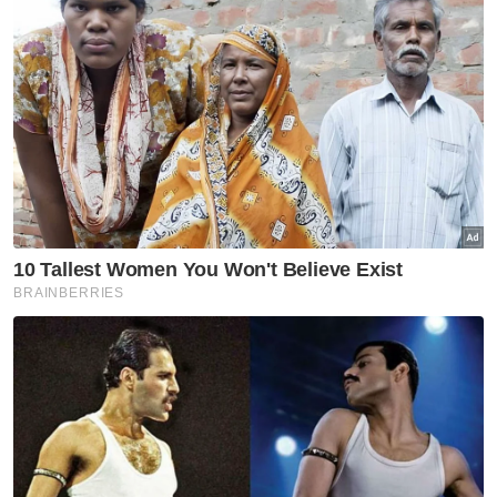
Baderulhisham (tengah) menunjukkan bungkusan mengandungi
dipercayai bunga ganja yang dirampas dalam pemeriksaan di
Kompleks Imigresen, Kastam, Kuarantin dan Keselamatan (ICQS)
Bukit Kayu Hitam pada Isnin.
Artikel Berkaitan:
Batik seludup RM1.76 juta dari Thailand dirampas
Penggangur diberkas, dadah RM1.72 juta dirampas
Mampukah capai sasaran bersara RM1.3 juta?
Hasil soal siasat, suspek mengaku terlibat
dalam aktiviti berkenaan sejak 25 Mei lalu
selepas diperkenalkan oleh seorang lelaki
tempatan kepada individu yang dipercayai