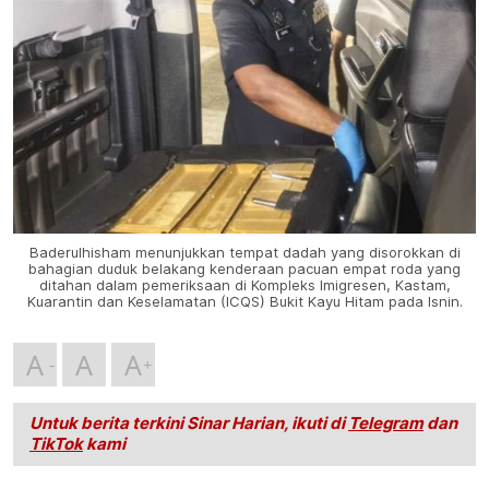
Baderulhisham menunjukkan tempat dadah yang disorokkan di
bahagian duduk belakang kenderaan pacuan empat roda yang
ditahan dalam pemeriksaan di Kompleks Imigresen, Kastam,
Kuarantin dan Keselamatan (ICQS) Bukit Kayu Hitam pada Isnin.
A
A
A
Untuk berita terkini Sinar Harian, ikuti di
Telegram
dan
TikTok
kami