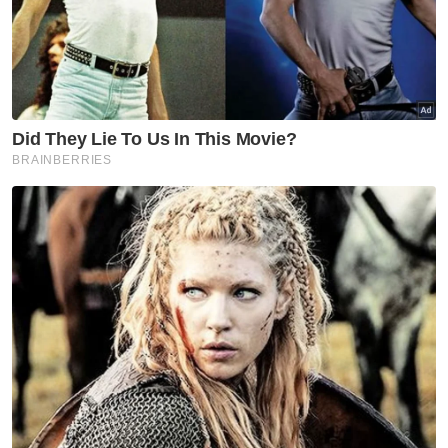
mengendalikan sindiket di Danok, Thailand.
"Siasatan mendapati modus operandi sindiket
adalah mendapatkan bekalan dadah di
sekitar Danok sebelum menyembunyikannya
di bahagian tempat duduk belakang
kenderaan pacuan empat roda dan
membawanya masuk ke Malaysia melalui
ICQS Bukit Kayu Hitam.
"Suspek turut mengaku telah berjaya
membawa masuk bekalan dadah sebanyak
empat kali sebelum ini untuk dihantar ke
lokasi yang diarahkan sindiket di Johor dan
Kuala Lumpur," ujarnya.
Menurut Baderulhisham, suspek mendakwa
menerima upah RM4,000 bagi setiap