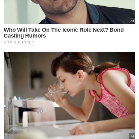
Semasa
Enam individu direman
seminggu bantu siasatan kes
culik
Semasa
Polis kesan lelaki dipercayai
pukul, ugut pengguna jalan
raya
Semasa
AKPS sita kontena disyaki
hantar barang eksport ke Israel