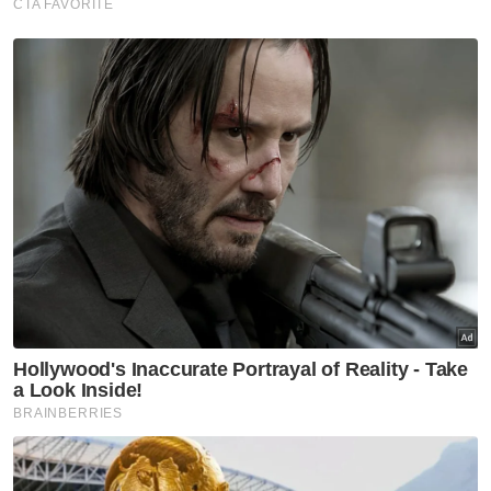
anggota bertugas di Checkpoint F dengan
bantuan Pasukan Petugas Balai Polis
Kompleks ICQS Bukit Kayu Hitam.
“Kes disiasat mengikut Seksyen 39B Akta
Dadah Berbahaya 1952 yang
memperuntukkan hukuman mati atau
penjara seumur hidup serta sebatan jika sabit
kesalahan.
"Suspek kini direman selama enam hari
sehingga 21 Jun ini bagi membantu siasatan
lanjut. Siasatan masih diteruskan untuk
mengenal pasti rangkaian penuh sindiket
termasuk sumber bekalan, rangkaian
pengedaran dan individu lain yang terlibat,"
katanya lagi.