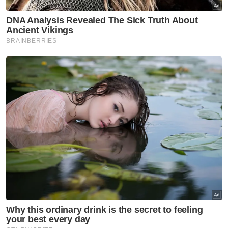
penghantaran yang berjaya diselesaikan.
Berita Telus & Tulus menerusi E-Mel setiap
hari!
Beliau berkata, pada hari kejadian suspek
dipercayai sekali lagi cuba membawa masuk
bekalan dadah untuk dihantar ke sekitar
Kuala Lumpur sebelum berjaya ditahan oleh