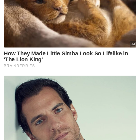
Pelajar IPT
Seludup Bunga Ganja
PDRM
Jenayah
Artikel Disyorkan
Semasa
Bapa lemas cuba selamatkan
anak jatuh kolam ikan