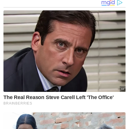
di Ibu Pejabat Polis Kontinjen Kedah pada
malam Selasa.
Jelas beliau, siasatan awal mendapati suspek
dipercayai berperanan sebagai penghantar
(transporter) bagi sindiket penyeludupan
dadah yang membawa masuk bekalan dari
Thailand sebelum diedarkan ke beberapa
lokasi dalam negara.