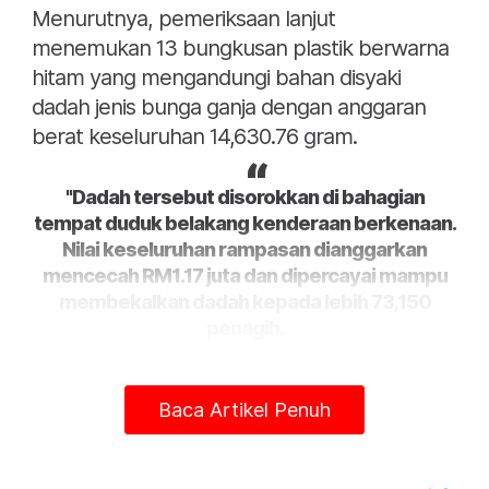
Menurutnya, pemeriksaan lanjut
menemukan 13 bungkusan plastik berwarna
hitam yang mengandungi bahan disyaki
dadah jenis bunga ganja dengan anggaran
berat keseluruhan 14,630.76 gram.
"Dadah tersebut disorokkan di bahagian
tempat duduk belakang kenderaan berkenaan.
Nilai keseluruhan rampasan dianggarkan
mencecah RM1.17 juta dan dipercayai mampu
membekalkan dadah kepada lebih 73,150
penagih.
"Hasil saringan awal air kencing mendapati
Baca Artikel Penuh
suspek positif thc ganja, manakala semakan
mendapati dia tidak mempunyai rekod
jenayah lampau," katanya pada sidang akhbar