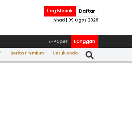
Log Masuk
Daftar
Ahad | 09 Ogos 2026
E-Paper
Langgan
Berita Premium
Untuk Anda