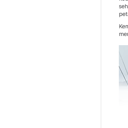
seh
pet
Kem
mem