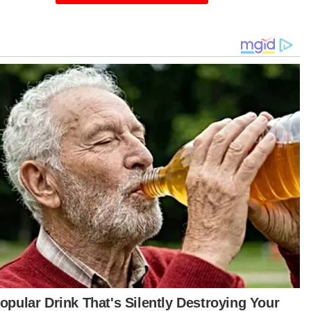
Sebahagian daripada 342 peserta yang mengambil bahagian dalam
ertandingan Memancing Jelajah Joran Pantai Timur (JJPT) di Pantai
Sepat.
pat kedua dimenangi Naziani Nadzir, 46,
erusi tangkapan ikan todak seberat 0.545kg
g melayakkannya menerima RM1,000, manakala
d Shawary Naeem Nazeri di tempat ketiga
epas menaikkan ikan todak seberat 0.520kg dan
mbawa pulang RM500.