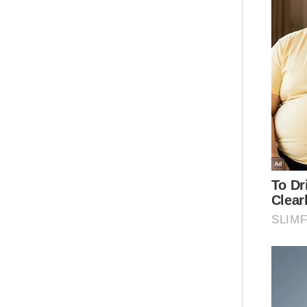
pen
te