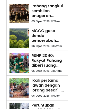
Pahang rangkul
sembilan
anugerah
Malam
09 Ogos 2026 11:21am
Anugerah
Industri
MCCC gesa
Pelancongan
denda
2026
penceroboh
tanah dinaikkan
06 Ogos 2026 08:22pm
RM20 juta
RSNP 2040:
Rakyat Pahang
diberi ruang
kemuka
06 Ogos 2026 08:01pm
pandangan,
cadangan hala
'Kali pertama
tuju
lawan dengan
pembangunan
'orang besar' -
negeri
Pesara polis
06 Ogos 2026 11:03am
teruja main dam
dengan MB
Peruntukan