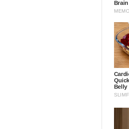
Had
Muk
Tur
Yus
Ar
Men
mer