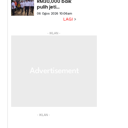
Pahang
RM30,000 baik
pulih jeti
nelayan Sungai
06 Ogos 2026 10:06am
Belat - Wan
LAGI
Rosdy
- IKLAN -
- IKLAN -