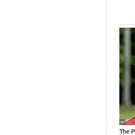
P
Tem
men
yan
Moh
sel
me