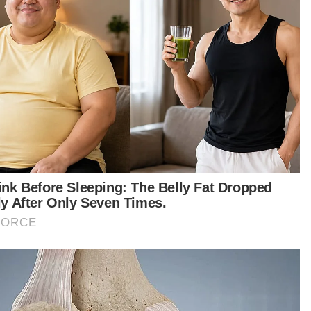
glibatannya dalam dunia memancing.
“Alhamdulillah, ini kejuaraan keenam saya.
rpaksa menempuh perjalanan lebih dua jam
Terengganu ke Kuantan, segala penat lelah
dengan kemenangan ini.