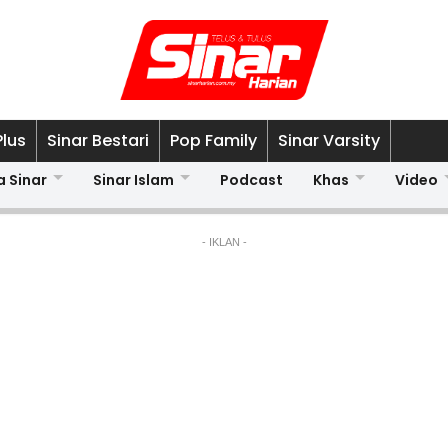
Plus
Sinar Bestari
Pop Family
Sinar Varsity
a Sinar
Sinar Islam
Podcast
Khas
Video
- IKLAN -