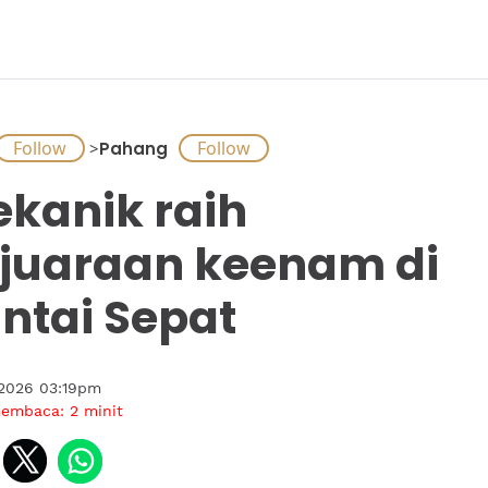
>
Pahang
kanik raih
juaraan keenam di
ntai Sepat
 2026 03:19pm
membaca:
2
minit