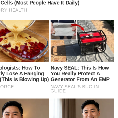
iah kepada pemenang disampaikan Penghulu
im Penor, Mohd Fuad Ahmad.
ut hadir, Presiden West Coast Surfcaster (WCS),
uf Harun yang juga penganjur pertandingan.
tikel Berkaitan:
Limpahan ekonomi ke Pantai Timur
Pertandingan memancing RM1 juta: Halal atau judi?
Malaysia East Coast Trade and Entrepreneur Expo
2026 langkah strategik perkasa komuniti usahawan
Pantai Timur
urut Wan Mohd Sukairi, kemenangan itu
upakan kejuaraan keenam sepanjang