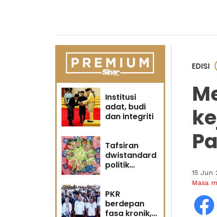
EDISI
Me
Institusi
adat, budi
ke
dan integriti
Pa
Tafsiran
dwistandard
politik
15 Jun
identiti
Masa 
PKR
berdepan
fasa kronik,