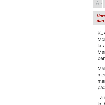
A
Untu
dan
KUA
Moh
kej
Mem
ber
Mek
men
men
pad
Tan
ked