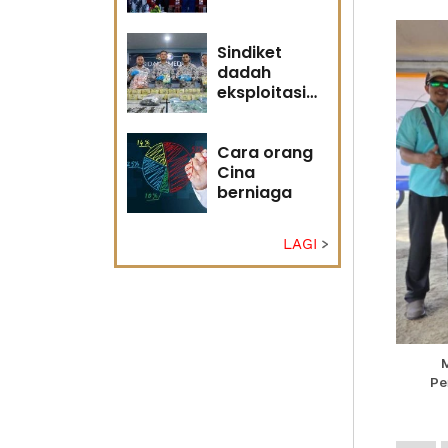
adakah
masa masih
memihak
Sindiket
Anwar?
dadah
eksploitasi
pulau kecil
Sabah
Cara orang
Cina
berniaga
LAGI
Pe