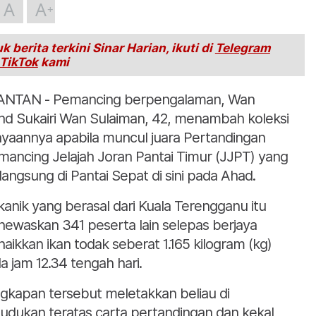
A
A
k berita terkini Sinar Harian, ikuti di
Telegram
TikTok
kami
NTAN - Pemancing berpengalaman, Wan
d Sukairi Wan Sulaiman, 42, menambah koleksi
ayaannya apabila muncul juara Pertandingan
ancing Jelajah Joran Pantai Timur (JJPT) yang
langsung di Pantai Sepat di sini pada Ahad.
anik yang berasal dari Kuala Terengganu itu
ewaskan 341 peserta lain selepas berjaya
aikkan ikan todak seberat 1.165 kilogram (kg)
a jam 12.34 tengah hari.
gkapan tersebut meletakkan beliau di
udukan teratas carta pertandingan dan kekal