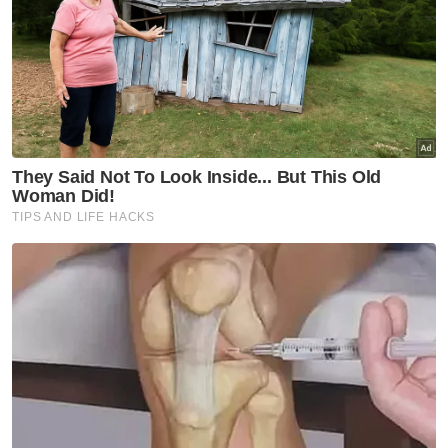
dalam rangkaian operasi tersebut. Penjual
ditangkap tetapi premis terus beroperasi.
Tinjauan mendapati 99 peratus responden
mengatakan rokok haram sebagai mudah
atau sangat mudah diperoleh. Ini bukan lagi
perdagangan yang berlaku di pinggiran
ekonomi, sebaliknya satu ekonomi
peruncitan selari yang terbuka, lancar dan
disokong oleh infrastruktur tertentu.
Artikel Berkaitan:
Pengharaman vape langkah strategik kekang
penyalahgunaan dadah - Pengasih
Stor vape RM1.3 juta tumpas, pemilik premis ditahan
Kemunculan dadah 'Piu Piu', bukti vape wajar
diharamkan segera - Ayob Khan
Sindiket guna ikrar palsu tumpas, 9.3 juta batang
rokok putih dirampas