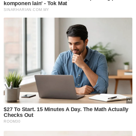
menyalahgunakan lesen perniagaan dan visa.
Arahan tersebut menunjukkan wujudnya
komitmen politik di peringkat tertinggi. Apa
yang diperlukan kini ialah satu mekanisme
institusi yang mampan bagi memastikan
komitmen itu dapat diterjemahkan secara
berterusan.
Senarai hitam kebangsaan yang merangkumi
penjual dan pengendali premis tanpa
pengecualian merupakan mekanisme yang
dimaksudkan. Ia akan memastikan bahawa
akibat daripada penglibatan dalam
perdagangan ini tidak lenyap begitu sahaja
selepas setiap kitaran penguatkuasaan
berakhir, sebaliknya direkodkan, diselenggara
dan terus dirasai. Kemahuan politik sudah