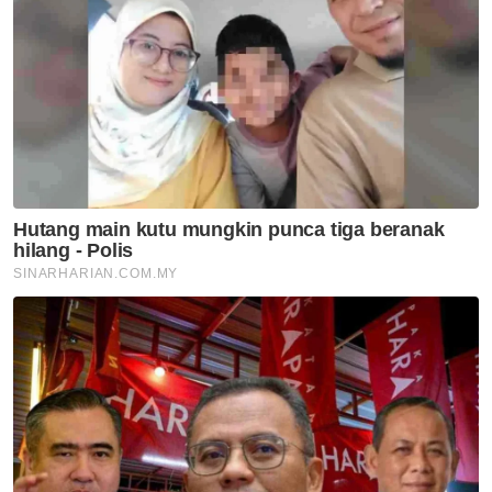
Di manakah anda tinggal?
Johor
K. Lumpur
Kedah
Kelantan
Labuan
Melaka
N. Sembilan
Pahang
P. Pinang
Perak
Perlis
Putrajaya
Sabah
Sarawak
Selangor
Terengganu
VPoints:
0
Masuk | Daftar
Rokok Haram
Jabatan Kastam