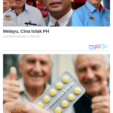
Cukai
Artikel Disyorkan
Pendapat
Pusaka jadi rebutan, waris jadi
lawan
Pendapat
Melaka bakal menjadi ujian
penting terhadap dinamika
kerjasama BN-PN
Pendapat