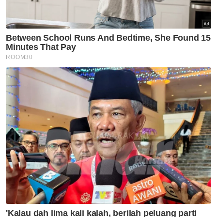
penjualan barangan haram di premis masing-
masing menjadi lebih langsung dan signifikan.
Sebanyak 87 peratus rakyat Malaysia yang
menyertai tinjauan tersebut mahukan
tindakan lebih tegas terhadap semua pihak
yang terlibat dalam perdagangan haram.
Malah, 43 peratus secara khusus
menyokong langkah menamakan secara
terbuka perniagaan yang didapati menjual
produk haram.
Perdana Menteri, Datuk Seri Anwar Ibrahim,
pada peringkat Kabinet turut mengarahkan
supaya tindakan penguatkuasaan tegas
diambil terhadap mana-mana pihak yang
melanggar peruntukan undang-undang atau