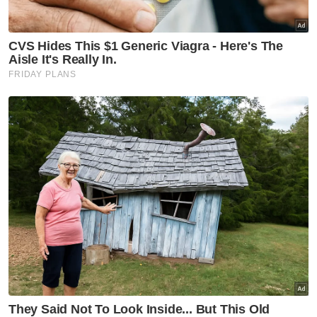
Reformasi perlindungan saksi:
Komitmen kerajaan
memperkukuh sistem keadilan
jenayah
Pendapat
Konflik manusia dan anjing:
Adakah sistem yang gagal?