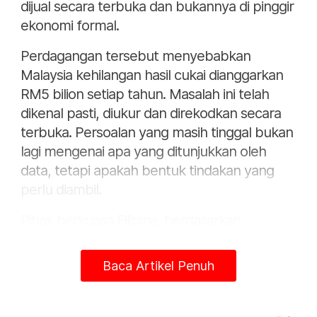
dijual secara terbuka dan bukannya di pinggir
ekonomi formal.
Perdagangan tersebut menyebabkan
Malaysia kehilangan hasil cukai dianggarkan
RM5 bilion setiap tahun. Masalah ini telah
dikenal pasti, diukur dan direkodkan secara
terbuka. Persoalan yang masih tinggal bukan
lagi mengenai apa yang ditunjukkan oleh
data, tetapi apakah bentuk tindakan yang
perlu diambil.
Pihak berkuasa Filipina, berdasarkan
maklumat risikan daripada Jabatan Kastam
Diraja Malaysia (JKDM), telah menyerbu
Baca Artikel Penuh
sebuah kilang rokok haram pada April 2026
yang menghasilkan rokok menggunakan
setem cukai Malaysia palsu bernilai RM80