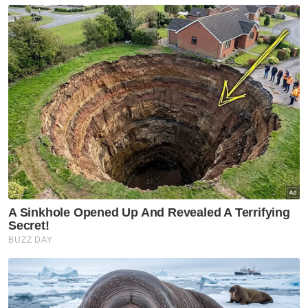
Langkah yang lebih praktikal ialah
mewujudkan satu senarai hitam kebangsaan
yang merangkumi semua pihak yang didapati
terlibat secara langsung dalam perdagangan
haram, termasuk penjual dan pengendali
premis.
Satu daftar awam yang menyenaraikan
individu dan entiti perniagaan yang terbabit
mampu memainkan beberapa fungsi yang
tidak dapat dicapai melalui tindakan
penguatkuasaan semata-mata. Ia akan