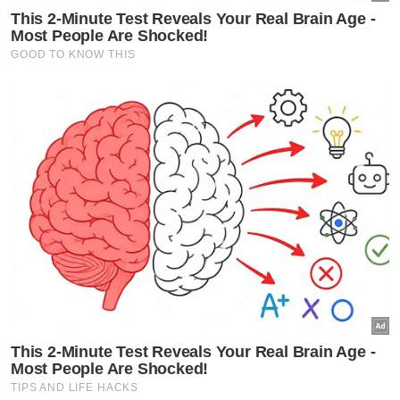
bermusim.
Kerangka akauntabiliti sedia ada lebih
tertumpu kepada bahagian yang paling
ketara dalam rantaian bekalan, sedangkan
infrastruktur yang membolehkan aktiviti itu
berlaku masih tidak disentuh secara
menyeluruh. Pemilik premis yang secara
sedar membenarkan penjualan barangan
haram sebenarnya merupakan 'peserta'
penting dalam perdagangan tersebut.
Berita Telus & Tulus menerusi E-Mel setiap
hari!