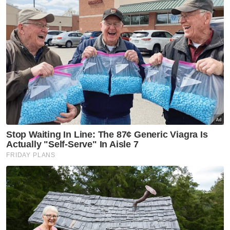
menjual 19,600 batang rokok seludup,
dengan seorang warga Pakistan dikaitkan
dengan operasi tersebut.
Namun begitu, masih wujud jurang struktur
yang tidak dapat ditangani melalui
penguatkuasaan semata-mata. Setiap warga
asing yang ditahan di premis peruncitan
kerana menjual rokok haram berdepan
hukuman berat di bawah undang-undang,
termasuk denda minimum RM100,000, risiko
pengusiran dan larangan kekal memasuki
semula Malaysia.
Hukuman ini sememangnya berat dan wajar.
Namun, ia hampir sepenuhnya dikenakan
terhadap individu yang paling mudah diganti