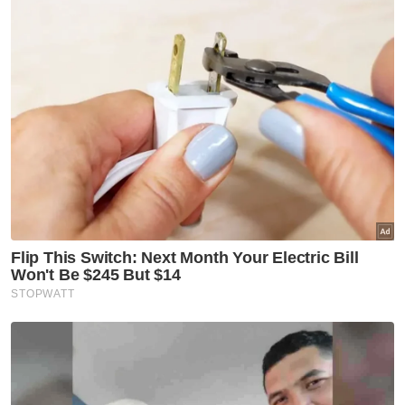
wujud.
Sokongan rakyat juga sudah ada. Namun,
mekanisme pelaksanaannya masih belum
diwujudkan. Itulah jurang yang perlu ditangani
segera.
*** FLK atau nama sebenarnya Foo Lee
Khean ialah seorang pengamal pasaran
modal dan pengulas dasar awam dari
Malaysia yang mempunyai pengalaman luas
dalam bidang kewangan korporat, struktur
pasaran dan kerangka kawal selia.
Muat turun aplikasi Sinar Harian.
Klik di sini!
Harap bantu kajian selidik kami dan
×
dapatkan baucar tunai.