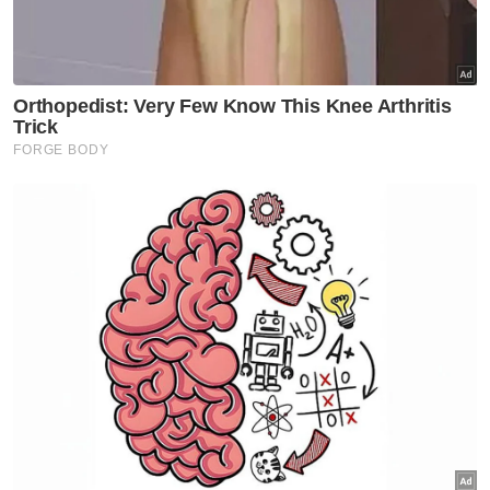
Arak hampir RM700,000 dirampas dalam tiga
serbuan berasingan
Tindakan penguatkuasaan boleh
mengganggu operasi ini tetapi tidak mampu
menghapuskannya secara kekal. Dalam
tempoh singkat, penjual baharu akan
menggantikan tempat yang kosong dan
aktiviti tersebut berterusan seperti biasa.
Situasi ini bukan berpunca daripada
kegagalan usaha penguatkuasaan. Antara
tokoh peruncitan terkemuka negara, Datuk
Dr Ameer Ali Mydin, pernah menyatakan
bahawa serbuan sahaja tidak mencukupi dan
penguatkuasaan perlu dilaksanakan secara
berterusan serta konsisten, bukannya