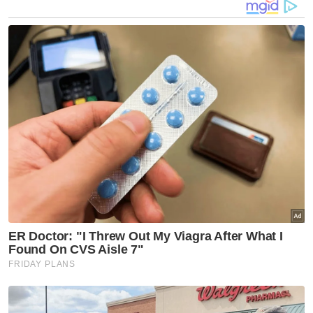
juta. Dua syarikat yang berpangkalan di
Malaysia dikenal pasti sebagai penerima
bekalan tersebut.
Di dalam negara, penguatkuasaan turut
dipertingkatkan di peringkat peruncitan. Di
Negeri Sembilan, JKDM telah memeriksa 38
premis dalam suku pertama tahun 2026,
merampas lebih RM2.13 juta rokok haram
dan mengambil tindakan terhadap 26
individu, termasuk dua warga asing yang
didakwa di mahkamah.
Terbaharu, Pasukan Gerakan Am (PGA)
menahan sepasang suami isteri di Kota Bharu
pada 7 Jun 2026 menerusi Op Taring
Wawasan Kelantan kerana menyimpan dan