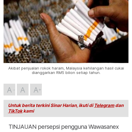
Akibat penjualan rokok haram, Malaysia kehilangan hasil cukai
dianggarkan RM5 bilion setiap tahun.
A
A
A
Untuk berita terkini Sinar Harian, ikuti di
Telegram
dan
TikTok
kami
TINJAUAN persepsi pengguna Wawasanex