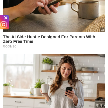
membenarkan penjualan produk haram
berdepan risiko yang sebahagian besarnya
ditanggung oleh pekerja. Jika penjual ditahan,
penjual menanggung akibatnya manakala
operasi perniagaan pemilik premis terus
berjalan seperti biasa.
Sebaliknya, senarai hitam kebangsaan akan
mengubah keadaan tersebut. Penyertaan
dalam daftar awam akan memberi kesan
terhadap pembaharuan lesen dan
pendaftaran perniagaan pada masa
hadapan, sesuatu yang tidak boleh
dipindahkan kepada pekerja atau dianggap
sebagai kos operasi biasa.
Oleh itu, insentif untuk menghalang