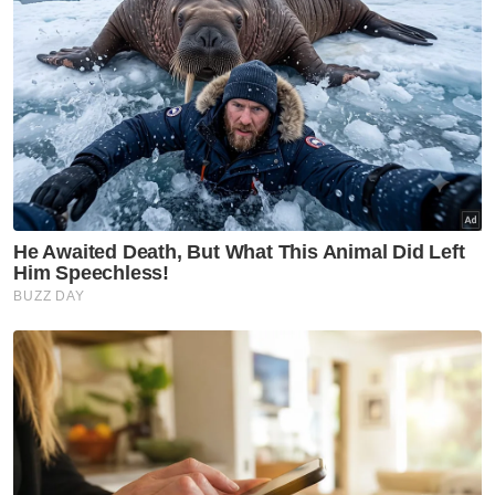
menjadikan akibat pelanggaran undang-
undang lebih jelas kepada masyarakat,
sesuatu yang tidak dapat dicapai hanya
melalui statistik rampasan.
Ia juga akan mengenakan kos komersial dan
reputasi yang berpanjangan kepada
pengendali premis, melangkaui mana-mana
tindakan penguatkuasaan yang bersifat
sementara. Lebih penting lagi, ia dapat
menjadi rujukan bersama kepada pihak
berkuasa pelesenan dan badan pendaftaran
perniagaan, sesuatu yang pada masa ini tidak
diselaraskan secara bersepadu oleh mana-
mana agensi.
Logik pencegahannya adalah mudah. Dalam
kerangka semasa, pengendali premis yang