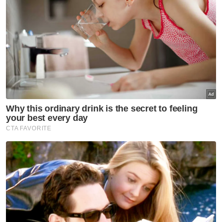
pembangunan kampus UPNM tersebut
selepas lawatan pihak Kementerian
Pendidikan Tinggi baru-baru ini.
Muat turun aplikasi Sinar Harian.
Klik di sini!
Krisis Global
Perak
Jawatankuasa Khas
Pemain Industri
NGO