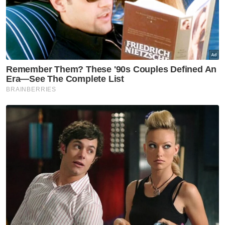
Artikel Disyorkan
Perak
Warga emas tinggal di hentian
bas dibawa untuk rawatan
Perak
'Air memang dah ada, tapi tak
cukup lagi'
Perak
Dari tukang urut ke Ikon Asnaf