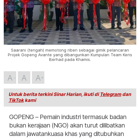
Saarani (tengah) memotong riben sebagai gimik pelancaran
Projek Gopeng Avante yang dibangunkan Kumpulan Team Keris
Berhad pada Khamis.
A
A
A
Untuk berita terkini Sinar Harian, ikuti di
Telegram
dan
TikTok
kami
GOPENG – Pemain industri termasuk badan
bukan kerajaan (NGO) akan turut dilibatkan
dalam jawatankuasa khas yang ditubuhkan