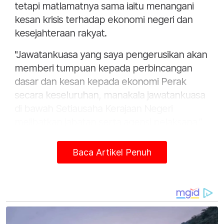
tetapi matlamatnya sama iaitu menangani
kesan krisis terhadap ekonomi negeri dan
kesejahteraan rakyat.
"Jawatankuasa yang saya pengerusikan akan
memberi tumpuan kepada perbincangan
dasar dan kesan kepada ekonomi Perak
secara keseluruhan, manakala jawatankuasa
di bawah Setiausaha Kerajaan Negeri
melibatkan jabatan serta agensi pelaksana,”
katanya kepada pemberita.
Baca Artikel Penuh
Beliau berkata demikian selepas
menyempurnakan Pelancaran Projek
Gopeng Avante yang dibangunkan
Kumpulan Team Keris Berhad di sini pada
Khamis.