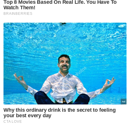
Dalam perkembangan berkaitan, Saarani
tidak menolak kemungkinan peningkatan kos
bahan binaan susulan kenaikan harga bahan
api akan memberi kesan kepada harga
rumah di negeri ini.
Menurutnya, kenaikan harga diesel dan
petrol akan meningkatkan kos logistik serta
operasi pembinaan, sekali gus memberi
tekanan kepada harga pasaran hartanah.
Berita Telus & Tulus menerusi E-Mel setiap
hari!