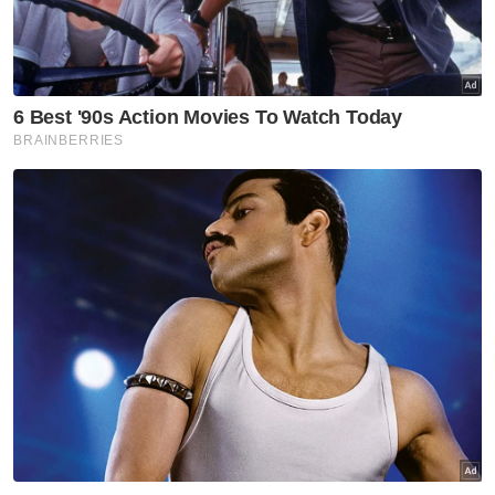
seperti Perak SADC (Perbadanan
Pembangunan Pertanian Negeri Perak,
Yayasan Bina Upaya dan KPDN (Kementerian
Perdagangan Dalam Negeri dan Kos Sara
Hidup),” katanya.