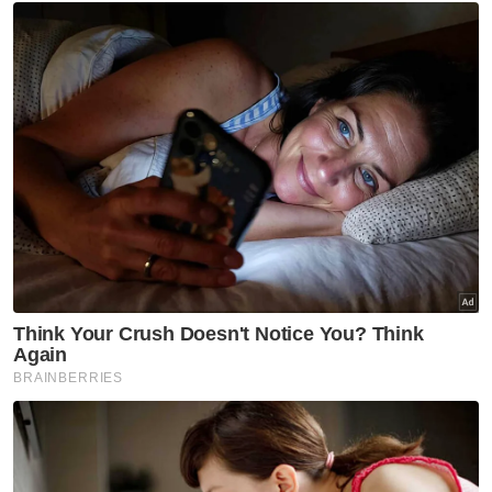
Mengulas lanjut, beliau turut memaklumkan
perkembangan projek pembangunan
melibatkan pembinaan Bandar Pertahanan
serta kampus baharu Universiti Pertahanan
Nasional Malaysia (UPNM).
Katanya, projek Bandar Pertahanan di Lumut
akan melengkapkan pembangunan serupa di
Kuantan bagi Tentera Udara Diraja Malaysia
dan di Klang bagi Tentera Darat Malaysia.
Menurut Saarani, kerajaan negeri telah
bersetuju menyediakan tapak bagi