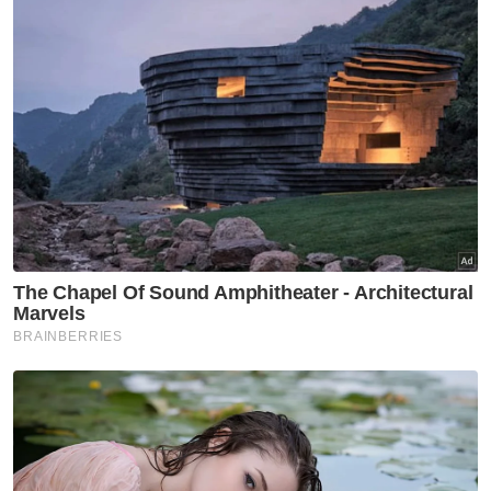
Saarani menjelaskan, keanggotaan tetap
bagi kedua-dua jawatankuasa telah
ditetapkan melibatkan jabatan serta agensi
kerajaan berkaitan.
Namun katanya, penyertaan pihak luar