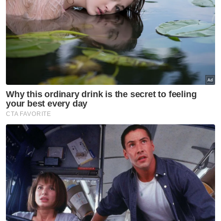
termasuk pemain industri akan dibuat secara
fleksibel mengikut keperluan semasa.
"Sebagai contoh, jika melibatkan sektor
perumahan, kita akan jemput Persatuan
Pemaju Hartanah dan Perumahan (REHDA).
Jika berkaitan pengagihan bantuan
makanan, kita akan libatkan Yayasan Bina
Upaya.
Artikel Berkaitan:
Sultan Pahang, kerajaan negeri hulur sumbangan
kukuh silaturahim Pahang-Lingga
RM2.25 bilion royalti petroleum tidak disalur ke akaun
kerajaan negeri sejak 2023 - Ahmad Samsuri
Kerajaan negeri ringankan urusan ke Tanah Suci
"Begitu juga jika melibatkan jualan harga
murah, kita akan bekerjasama dengan agensi