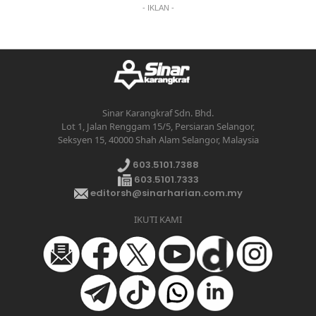
- IKLAN -
Sinar Karangkraf Sdn. Bhd.
Lot 1, Jalan Renggam 15/5, Persiaran Selangor,
Seksyen 15, 40000 Shah Alam Selangor, Malaysia
603.5101.7388
603.5101.7333
editorsh@sinarharian.com.my
IKUTI KAMI