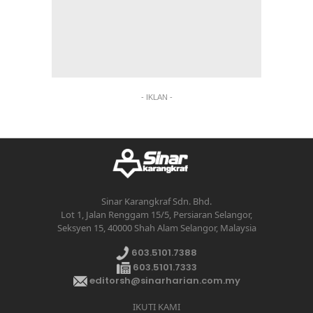
- IKLAN -
Sinar Karangkraf Sdn. Bhd.
Lot 1, Jalan Renggam 15/5, Persiaran Selangor,
Seksyen 15, 40000 Shah Alam Selangor, Malaysia
603.5101.7388
603.5101.7333
editorsh@sinarharian.com.my
IKUTI KAMI