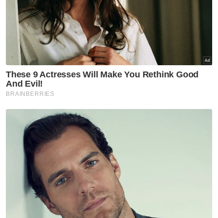
Ibu bapa dibenar kendali media sosial anak bawah 16
tahun - Fahmi
Perancis ikut Australia larang remaja bawah 15
tahun guna media sosial
Had umur 16 tahun media sosial dijangka
dikuatkuasakan Julai - Nie Ching
Cabaran media sosial terhadap generasi muda
Sehubungan itu, beliau berkata, kerajaan
telah memperkenalkan dan melaksanakan
Dana Inovasi Media berjumlah RM30 juta bagi
membantu syarikat media dan organisasi
berkaitan memanfaatkan teknologi AI dalam
operasi masing-masing.