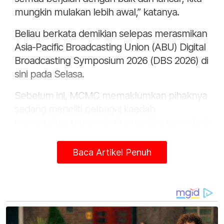
mungkin mulakan lebih awal,” katanya.
Beliau berkata demikian selepas merasmikan
Asia-Pacific Broadcasting Union (ABU) Digital
Broadcasting Symposium 2026 (DBS 2026) di
sini pada Selasa.
Sebelum ini, MCMC memaklumkan pihaknya
sedang meneliti pelbagai kaedah
pengesahan umur sebelum pelaksanaan had
usia 16 tahun bagi penggunaan media sosial
dikuatkuasakan pada separuh kedua tahun
Baca Artikel Penuh
ini.
Menurut MCMC, pihaknya telah
mengadakan sesi libat urus dengan penyedia
perkhidmatan media sosial seperti Meta,