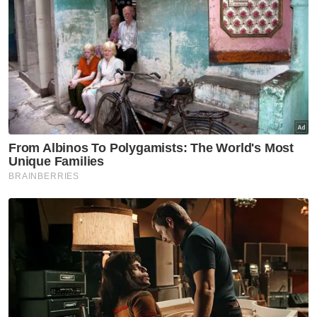
Muat turun aplikasi Sinar Harian.
Klik di sini!
MCMC
Had Umur
Media Sosial
Artikel Disyorkan