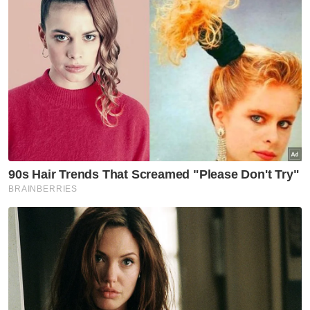
wartawan atau pembaca berita secara
sepenuhnya.
"Banyak daripada teknologi yang ditonjolkan
memberi bayangan apa yang boleh
dilakukan. Namun dari segi dasar dan analisa,
AI tidak mampu menggantikan wartawan
ataupun pembaca berita sepenuhnya.
"Tetapi kita jangkakan wartawan dan
pembaca berita akan digantikan oleh mereka
yang fasih menggunakan AI,” katanya.
Artikel Berkaitan:
MCMC teliti pelbagai kaedah pengesahan umur had
16 tahun untuk media sosial
Pelan keselamatan dalam talian perkukuh
perlindungan kanak-kanak