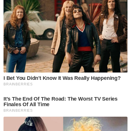
Google dan TikTok bagi menentukan kaedah
bersesuaian.
Sementara itu, Fahmi ketika menyentuh
mengenai simposium berkenaan berkata,
perkembangan teknologi kecerdasan buatan
(AI) tidak akan mampu menggantikan tugas