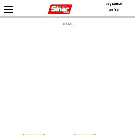
Log Masuk
Daftar
- IKLAN -