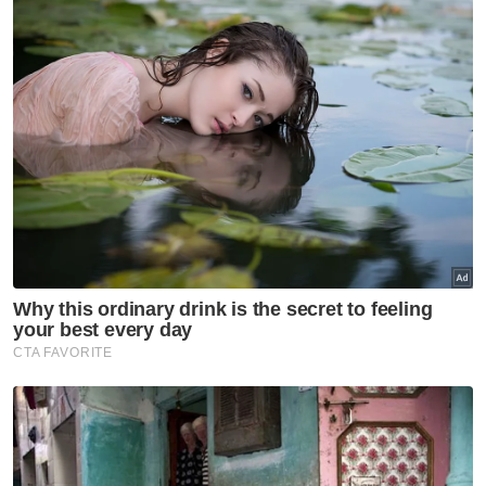
Ringkasan AI
Kerajaan akan mengehadkan pembukaan
akaun media sosial baharu bagi kanak-
kanak bawah 16 tahun.
Pelaksanaan ini dijangka bermula seawal
pertengahan tahun ini, mungkin seawal
hujung Jun.
MCMC sedang meneliti kaedah
pengesahan umur bersama penyedia
perkhidmatan media sosial.
Teknologi AI tidak akan sepenuhnya
menggantikan wartawan atau pembaca
berita.
Kerajaan memperkenalkan Dana Inovasi
Media bernilai RM30 juta untuk
memanfaatkan teknologi AI.