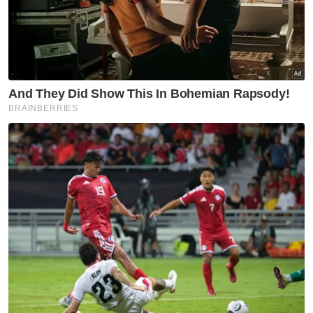
Nasional
Tindakan sita kontena muatan
ke Israel bukti ketegasan
Malaysia - Anwar
Nasional
JMD 2026 perkasa rakyat ke
arah negara AI
Nasional
Isu import udang Thailand
dijangka selesai pertengahan
bulan ini – Mohamad Sabu
Nasional
Anwar jamin siasatan RCI TH
dilaksana tanpa kompromi