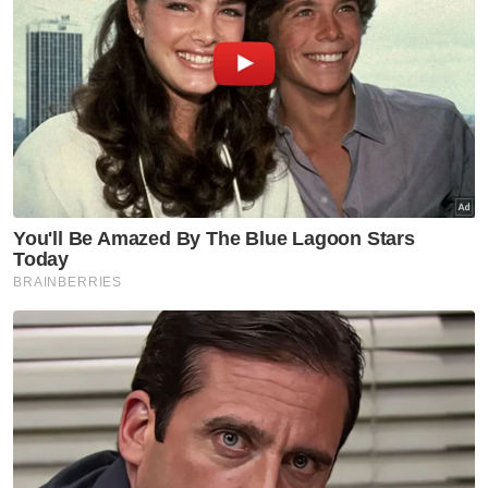
dan PAS sebagai hipokrit
Pengiktirafan UEC bukan agenda baharu
kerajaan perpaduan dan bukan hanya janji
PH
Kerajaan negeri Sabah dan Sarawak
mengiktiraf UEC, menunjukkan ia praktikal
dalam sistem pendidikan negara
Kerajaan Perpaduan berkomitmen
melaksanakan reformasi pendidikan,
dengan pengiktirafan UEC sebagai
sebahagian daripadanya
Muat turun aplikasi Sinar Harian.
Klik di sini!