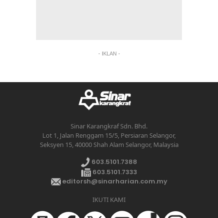
- IKLAN -
Sinar Karangkraf Sdn. Bhd.
Lot 1, Jalan Renggam 15/5, Persiaran Selangor,
Seksyen 15, 40000 Shah Alam Selangor, Malaysia
603.5101.7388
603.5101.7333
editorsh@sinarharian.com.my
IKUTI KAMI