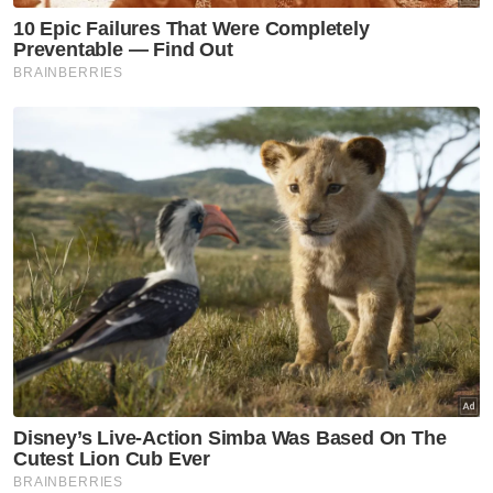
"Kerajaan Perpaduan kini memikul komitmen
untuk melaksanakan pelbagai agenda
reformasi yang penting dan pengiktirafan
UEC hanyalah salah satu bab kecil daripada
agenda keseluruhan.
"Kerajaan juga perlu berpegang kepada
manifesto pilihan raya serta tidak
membiarkan kenyataan yang bermotifkan
kepentingan politik sempit untuk
membantutkan proses reformasi," katanya.