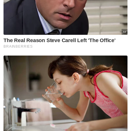
Dapsy
UEC
UMNO
PAS
Politik
Artikel Disyorkan
Nasional