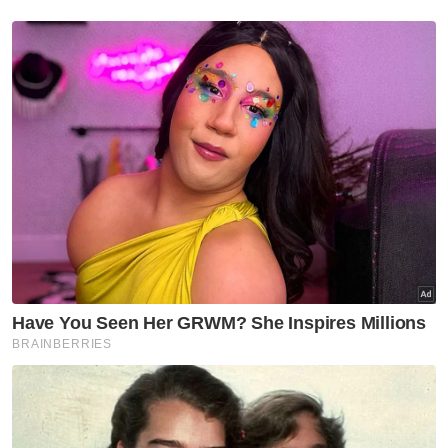
Berita Telus & Tulus menerusi E-Mel setiap
hari!
Ringkasan AI
Agenda pengiktirafan UEC telah
termaktub dalam manifesto BN dan Buku
Jingga Pakatan Rakyat
Naib Ketua DAPSY menyifatkan
penolakan UEC oleh pemimpin UMNO