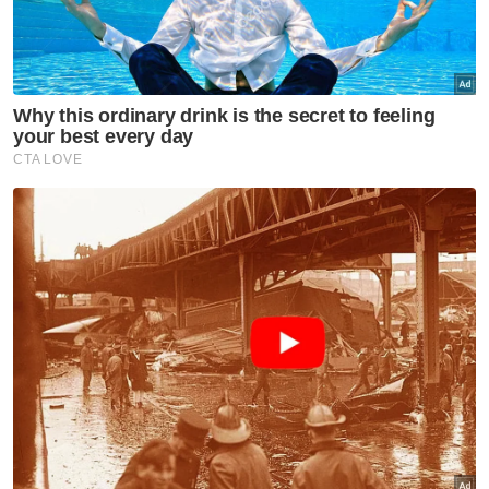
pembangkang
Aliakbar nyata pendirian sokong Hajiji, Kerajaan
Perpaduan Sabah
Jelasnya lagi, langkah itu membuktikan
bahawa pengiktirafan UEC sebagai
sebahagian dalam sistem pendidikan negara
adalah praktikal dan tidak wajar dijadikan
bahan politik.