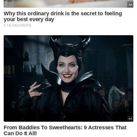
PMX dipantau dua hari
Nasional
'Mesin canggih tak guna kalau
pengendali tetap korup' -
Penganalisis
Nasional
Fahami AFA supaya lebih
bersedia urus bil elektrik
Nasional
MAHA 2026 pacu sektor
agromakanan