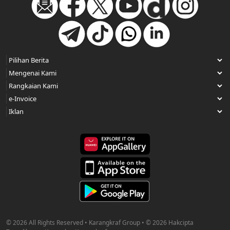
© 2026 All Rights Reserved • Karangkraf Group • © 2026 Hakcipta