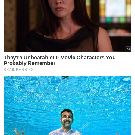
dan majoriti pelajarnya juga bukan daripada
sekolah kerajaan.
"Jika A-Level yang berstatus antarabangsa
boleh diterima oleh universiti awam, kenapa
dasar pendidikan negara boleh dijadikan
sebagai alasan untuk menghalang
pengiktirafan UEC?," ujarnya
Menurut Liinesh, kerajaan negeri Sabah dan
Sarawak turut mengiktiraf UEC, malah
membenarkan pemegangnya memohon
biasiswa negeri serta memasuki universiti di
negeri berkenaan.
Artikel Berkaitan:
Pengiktirafan UEC: Beri ruang kepada kerajaan teliti
STAR sokong Kerajaan Perpaduan GRS tapi kekal