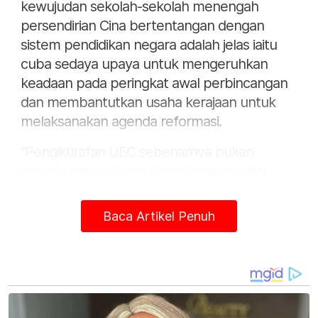
kewujudan sekolah-sekolah menengah
persendirian Cina bertentangan dengan
sistem pendidikan negara adalah jelas iaitu
cuba sedaya upaya untuk mengeruhkan
keadaan pada peringkat awal perbincangan
dan membantutkan usaha kerajaan untuk
melaksanakan agenda reformasi.
"Pengiktirafan UEC sebenarnya bukan
agenda baharu yang diperkenalkan oleh
kerajaan perpaduan, malahan bukan janji
Pakatan Harapan (PH) semata-mata,"
Baca Artikel Penuh
katanya dalam satu kenyataan pada Khamis.
Liinesh berkata, sikap dwi standard oleh
kedua-dua pemimpin sayap parti masing-
masing itu juga menunjukkan pemahaman
cetek mereka terhadap sistem kemasukan