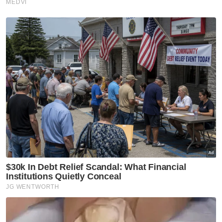
Belanjawan
Bangunkan industri baharu,
elak hutang negara
‘membengkak’
Belanjawan
Belanjawan 2026 perkasa
golongan muda melalui inisiatif
baharu - Muhammad Kamil
Belanjawan
Pelepasan khas cukai galak
rakyat bercuti dalam negara -
PM
Belanjawan
Bank Dunia positif terhadap
strategi penyatuan fiskal
Malaysia