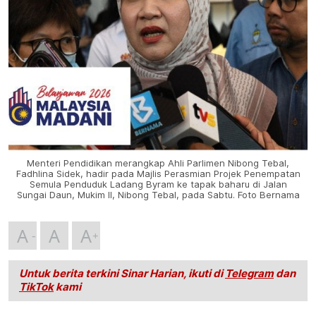
Menteri Pendidikan merangkap Ahli Parlimen Nibong Tebal,
Fadhlina Sidek, hadir pada Majlis Perasmian Projek Penempatan
Semula Penduduk Ladang Byram ke tapak baharu di Jalan
Sungai Daun, Mukim II, Nibong Tebal, pada Sabtu. Foto Bernama
A
A
A
Untuk berita terkini Sinar Harian, ikuti di
Telegram
dan
TikTok
kami