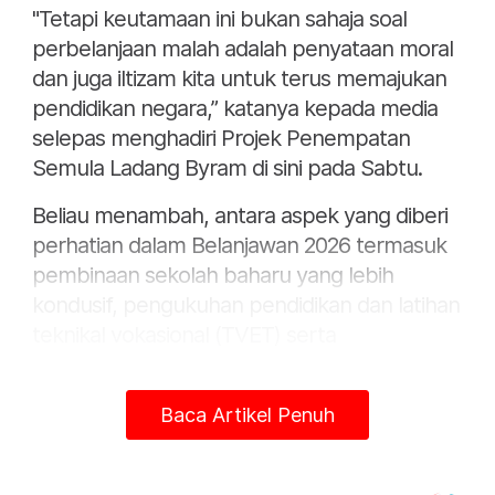
"Tetapi keutamaan ini bukan sahaja soal
perbelanjaan malah adalah penyataan moral
dan juga iltizam kita untuk terus memajukan
pendidikan negara,” katanya kepada media
selepas menghadiri Projek Penempatan
Semula Ladang Byram di sini pada Sabtu.
Beliau menambah, antara aspek yang diberi
perhatian dalam Belanjawan 2026 termasuk
pembinaan sekolah baharu yang lebih
kondusif, pengukuhan pendidikan dan latihan
teknikal vokasional (TVET) serta
pemerkasaan bahasa.
"Saya ingin menzahirkan penghargaan
Baca Artikel Penuh
kepada Perdana Menteri dan seluruh
Jemaah Menteri atas perhatian berterusan