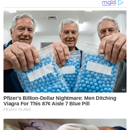
terhadap kebajikan pelajar melalui bantuan
awal persekolahan yang dikekalkan.
“Belanjawan ini bagi kita sangat penting dan
tepat pada masanya khususnya untuk
mengangkat darjat, martabat dan kualiti
pendidikan negara,” katanya.
Pada Jumaat, Perdana Menteri, Datuk Seri
Anwar Ibrahim membentangkan Belanjawan
2026 berjumlah RM419.2 bilion yang
merupakan belanjawan terbesar dalam
sejarah negara.
Jumlah tersebut melebihi rekod
perbelanjaan sebanyak RM412.1 bilion bagi
tahun ini yang disemak semula daripada
peruntukan awal RM421 bilion.