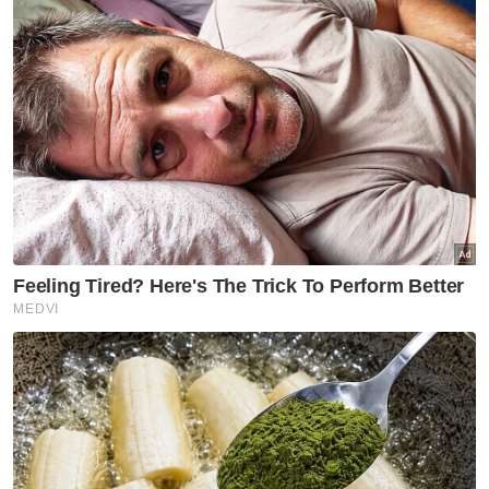
Artikel Berkaitan:
Belanjawan 2026 utamakan keperluan rakyat
Rasionalisasi subsidi BUDI95 bukan diskriminasi
Belanjawan 2026: Pendidikan percuma kini bukan
lagi retorik
Pemandu e-hailing, p-hailing didaftar sebagai ahli
KWSP di bawah i-Saraan Plus baharu
Belanjawan 2026: Reformasi menyeluruh sistem
bantuan, subsidi perlu dibentang – Wan Saiful
Belanjawan 2026: Pendidikan kekal sebagai agenda
nasional utama - NUTP
Belanjawan 2024 pula berjumlah RM407.5
bilion.
Ringkasan AI