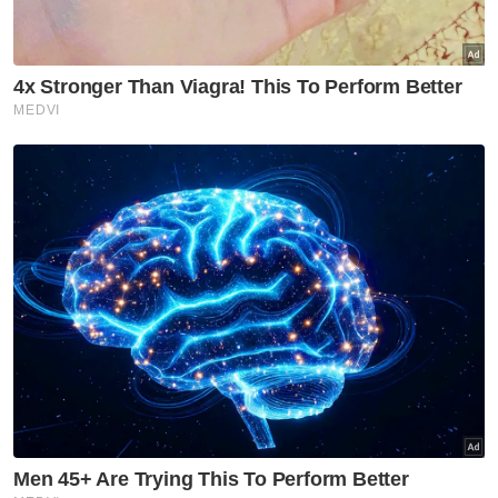
Muat turun aplikasi Sinar Harian.
Klik di sini!
Belanjawan 2026
Pendidikan
KPM
Artikel Disyorkan