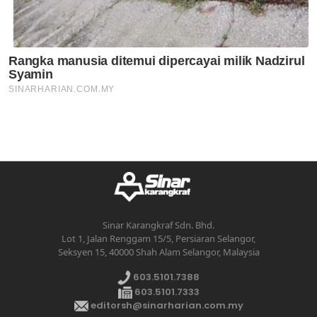
Sinar Karangkraf Sdn. Bhd.
Lot 1, Jalan Renggam 15/5, Persiaran Selangor,
Seksyen 15, 40000 Shah Alam Selangor, Malaysia
603.5101.7388
603.5101.7333
editorsh@sinarharian.com.my