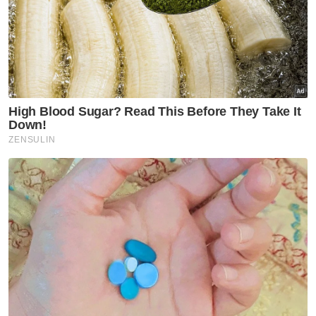
Kementerian Pendidikan memandang
Belanjawan 2026 sebagai komitmen kuat
kerajaan dalam meningkatkan sistem
pendidikan
Fadhlina Sidek menyatakan keutamaan
yang diberikan kepada KPM menunjukkan
kesungguhan kerajaan dalam reformasi
pendidikan
Belanjawan ini menitikberatkan pembinaan
sekolah yang lebih kondusif, pengukuhan
TVET, serta pemerkasaan bahasa
Penghargaan diberikan kepada Perdana
Menteri dan Jemaah Menteri atas
keberterusan bantuan awal persekolahan
Perdana Menteri, Datuk Seri Anwar
Ibrahim, membentangkan Belanjawan
2026 berjumlah RM419.2 bilion,
belanjawan terbesar dalam sejarah negara