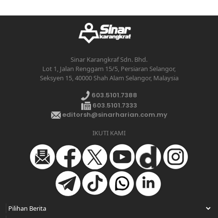
Sinar Karangkraf Sdn. Bhd.
Lot 1, Jalan Renggam 15/5, Persiaran Selangor,
Seksyen 15, 40000 Shah Alam Selangor, Malaysia
603.5101.7388
603.5101.7333
editorsh@sinarharian.com.my
IKUTI KAMI