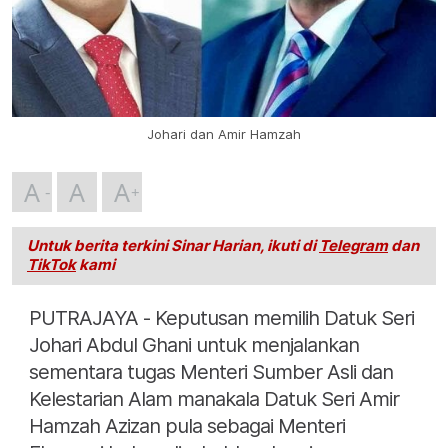
Johari dan Amir Hamzah
A
A
A
Untuk berita terkini Sinar Harian, ikuti di
Telegram
dan
TikTok
kami
PUTRAJAYA - Keputusan memilih Datuk Seri
Johari Abdul Ghani untuk menjalankan
sementara tugas Menteri Sumber Asli dan
Kelestarian Alam manakala Datuk Seri Amir
Hamzah Azizan pula sebagai Menteri