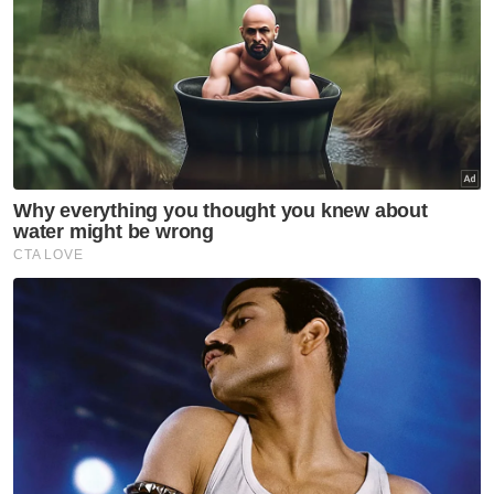
Sementara itu, pada 27 Jun, Shamsul Azri
mengumumkan bahawa Amir Hamzah diberi
tanggungjawab sebagai pemangku Menteri
Ekonomi berkuat kuasa serta-merta susulan
peletakan jawatan Datuk Seri Rafizi Ramli
berkuat kuasa 17 Jun 2025.
Rafizi dan Nik Nazmi meletak jawatan selepas
masing-masing gagal mempertahankan
jawatan sebagai Timbalan Presiden PKR dan
Naib Presiden PKR pada pemilihan parti yang
diadakan Mei lepas. - Bernama
Artikel Berkaitan:
Pangku tugas Menteri NRES, Johari fokus selesaikan
isu kritikal
Johari galas tugas Menteri Sumber Asli dan
Kelestarian Alam