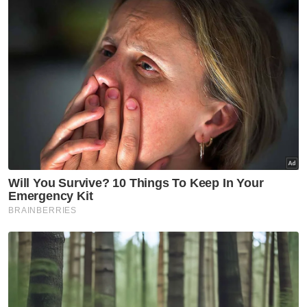
Pada 28 Mei lalu, Nik Nazmi Nik Ahmad
mengumumkan peletakan jawatan beliau
sebagai Menteri Sumber Asli dan Kelestarian
Alam, berkuat kuasa 4 Julai.