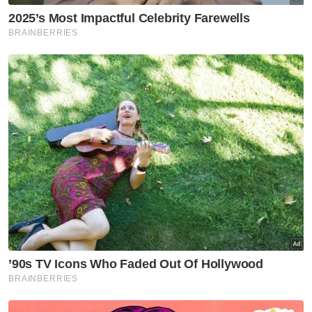
Kerajaaan & Polisi
Politik
Undang Undang
Berita Paling Hangat
Artikel Disyorkan
Nasional