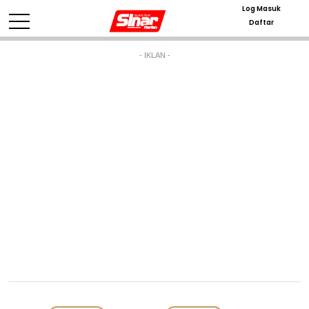
Log Masuk
Daftar
- IKLAN -