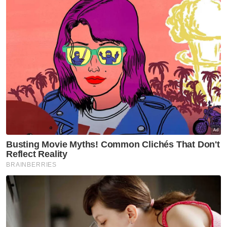
ITE Singapura terbuka
kerjasama dengan ADTEC JTM
Nasional
Ke arah Tabung Haji kekal
cemerlang
Nasional
RCI Tabung Haji: JPM Hal Ehwal
Agama junjung titah Agong
demi integriti
Nasional
Transformasi Tabung Haji
berjaya, syor RCI dilaksana