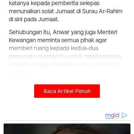
katanya kepada pemberita selepas
menunaikan solat Jumaat di Surau Ar-Rahim
di sini pada Jumaat.
Sehubungan itu, Anwar yang juga Menteri
Kewangan meminta semua pihak agar
memberi ruang kepada kedua-dua
pemangku menteri itu untuk melaksanakan
amanah dengan sebaiknya tanpa sebarang
gangguan.
Terdahulu, Ketua Setiausaha Negara Tan Sri
Baca Artikel Penuh
Shamsul Azri Abu Bakar memaklumkan
bahawa Amir Hamzah dan Johari masing-
masing diberikan tanggungjawab
menjalankan tugas dan fungsi sebagai
Menteri Ekonomi serta Menteri Sumber Asli
dan Kelestarian Alam.