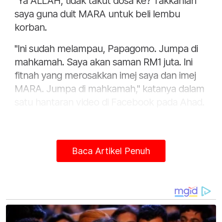
"Ya ALLAH, tidak takut dosa ke? Takkanlah
saya guna duit MARA untuk beli lembu
korban.
"Ini sudah melampau, Papagomo. Jumpa di
mahkamah. Saya akan saman RM1 juta. Ini
fitnah yang merosakkan imej saya dan imej
MARA. Jumpa di mahkamah," katanya dalam
satu hantaran video di Facebook pada Ahad.
Baca Artikel Penuh