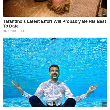
“Salah satunya, untuk memecahkan kartel-
kartel yang sedia ada dan saya
bertanggungjawab memastikan segala
bentuk projek mesti diagihkan mengikut
prinsip tadbir urus yang betul,” ujarnya.
Tambah beliau, walaupun memegang
jawatan sebagai Pengerusi MARA, beliau
tidak pernah terlibat dalam sebarang
mesyuarat berkaitan tender projek.