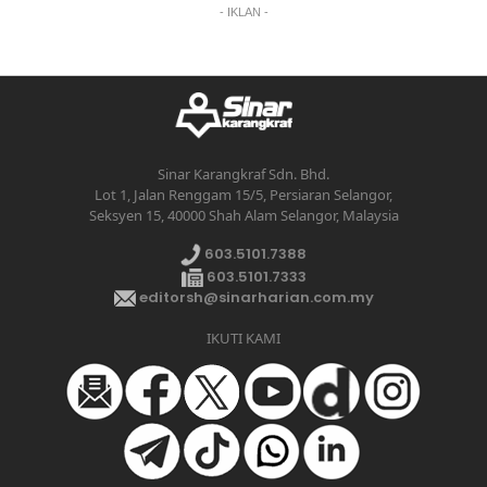
- IKLAN -
Sinar Karangkraf Sdn. Bhd.
Lot 1, Jalan Renggam 15/5, Persiaran Selangor,
Seksyen 15, 40000 Shah Alam Selangor, Malaysia
603.5101.7388
603.5101.7333
editorsh@sinarharian.com.my
IKUTI KAMI