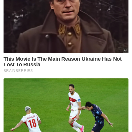
Semasa
Enam individu direman
seminggu bantu siasatan kes
culik
Sukan
Aliff Rakib bertarung dengan
Prajanchai Oktober ini
Nasional
Tindakan sita kontena muatan
ke Israel bukti ketegasan
Malaysia - Anwar
Semasa
Polis kesan lelaki dipercayai
pukul, ugut pengguna jalan
raya