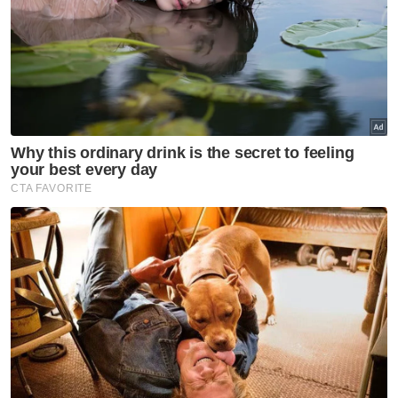
Artikel Berkaitan:
Pendaki maut di Gunung Renjani: Brazil rancang
tindakan undang-undang
UMNO ambil tindakan undang-undang terhadap
penyebar fitnah pemimpin parti
Mohd Afiq nafi dakwaan fitnah, ambil tindakan
undang-undang
“Sudah banyak dia buat fitnah. Sejak bila saya
ambil tender-tender makan ini? Saya rasa
seluruh Malaysia tahu saya asyik turun
padang ke MRSM dan semua institusi
pendidikan MARA.