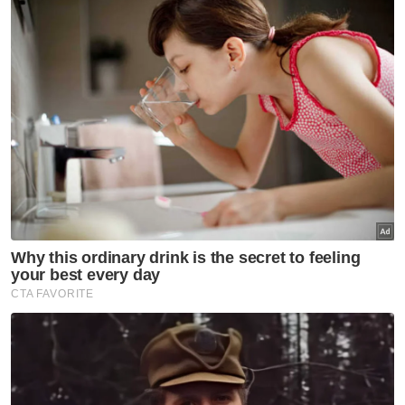
katanya.
Muat turun aplikasi Sinar Harian.
Klik di sini!
Undang Undang
Politik
Pendidikan
Artikel Disyorkan