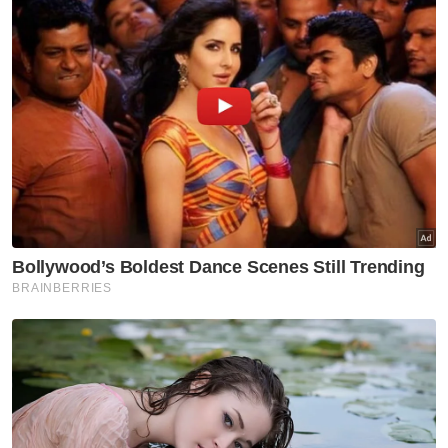
Terdahulu, Asyraf Wajdi turut berkongsi
sedutan video Papagomo yang
mempersoalkan tender berkaitan Maktab
Rendah Sains MARA (MRSM) yang didakwa
diperoleh pihak tertentu.
Selain itu, Papagomo juga membangkitkan
persoalan berhubung sumber kewangan
yang digunakan bagi melaksanakan ibadah
korban melibatkan 40 ekor lembu.
Asyraf Wajdi turut menegaskan bahawa
beliau tidak pernah terbabit dalam sebarang
urusan tender MARA sepanjang memegang
jawatan di agensi itu.