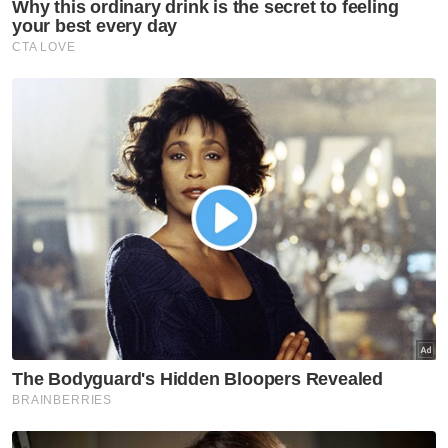
Berita Telus & Tulus menerusi E-Mel setiap
hari!
"Namun, saya dan Ahli Majlis MARA sentiasa
memastikan bahawa tatakelola mesti betul.
Tidak mungkin kita boleh memberi
sewenang-wenangnya kepada sesiapa,
apatah lagi mengkhianati amanah rakyat,"