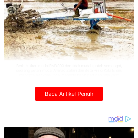
Berbekalkan modal RM3,000 dan tidak mudah patah semangat,
seorang petani muda, Ahmad Zailani dari Beta Hilir di Kota Bharu
mencipta alat khas untuk menabur benih padi dan baja yang
merupakan inovasi pertama seumpamanya di Kelantan.
Hadir sama ialah Ketua Pegawai KADA
Baca Artikel Penuh
Jajahan Kota Bharu Utara, Shazlan Shokri
dan Pegawai Pertanian, Mohd Faisal Yusoff.
Menurut Ahmad Zailani yang menceburi
bidang penanaman padi sejak usia tujuh