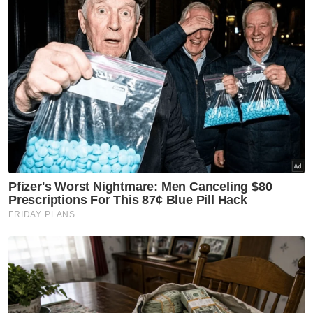
tahun itu, alat ciptaannya bukan sahaja
menjimatkan masa tetapi tenaga dan kos.
“Sebelum ini, nak menabur benih padi di
kawasan seluas lapan hektar ambil masa
hampir seminggu dan saya perlu upah orang.
Tapi kini hanya tiga hari sudah siap,” ujarnya.