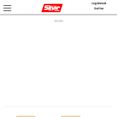
Log Masuk
Daftar
- IKLAN -