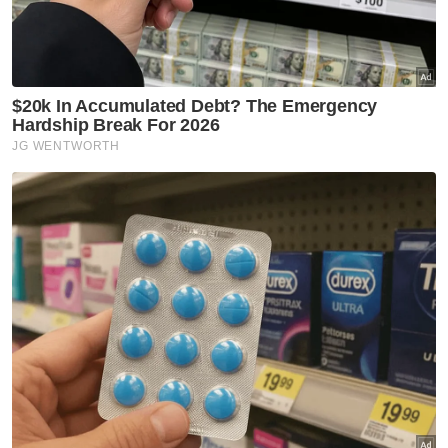
Lebih menarik, alat itu mampu memuatkan sehingga 100 kg
benih padi dalam satu masa, jauh lebih banyak berbanding dron
yang hanya boleh menampung sekitar 10 kg sahaja.
Dia memberitahu, lebih menarik, alat itu
mampu memuatkan sehingga 100 kilogram
(kg) benih padi dalam satu masa, jauh lebih
banyak berbanding dron yang hanya boleh
menampung sekitar 10 kg sahaja.
Ahmad Zailani berkata, inovasi tersebut
bukan sahaja memudahkan kerja sebagai
petani, malah mampu membantu
meningkatkan hasil tuaian jika digunakan
secara meluas.