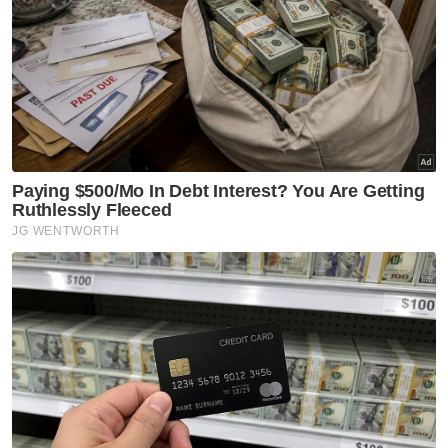
Artikel Berkaitan:
Penyimpanan, pengendalian pengaruhi kualiti benih
padi sah - Jabatan Pertanian
Bilik kebal 'hari kiamat': Malaysia sumbang benih
padi, terung dan kacang panjang
Denda RM3,000 ke atas Aliff Aziz, Ruhainies
hukuman maksimum kes khalwat - Menteri