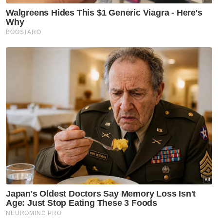
“Saya harap alat ini dapat memberi manfaat
kepada petani lain juga. Pihak KADA pun
banyak memberi sokongan dan galakan
kepada saya,” ujarnya lagi.
Muat turun aplikasi Sinar Harian.
Klik di sini!