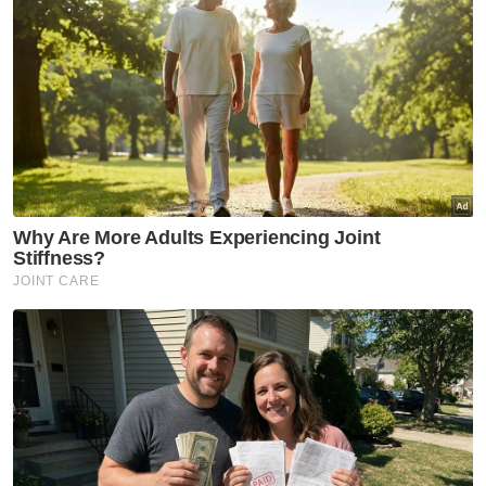
Kelantan
Darul Ulum Al Mahfuz sasar
bina kompleks tahfiz baharu
Kelantan
'Awak tenunglah muka saya
lama-lama, nanti saya dah
tiada sudah tidak boleh tengok'
Kelantan
'Saya ingat sudah mati' -
Pemain bola sepak kongsi detik
cemas dipanah petir