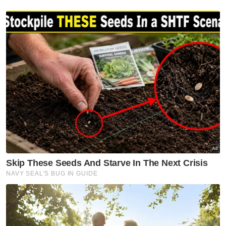
Petani
Kelantan
Artikel Disyorkan
Kelantan
MRSM Ulul Albab Tanah Merah
mula dibina suku pertama
tahun depan