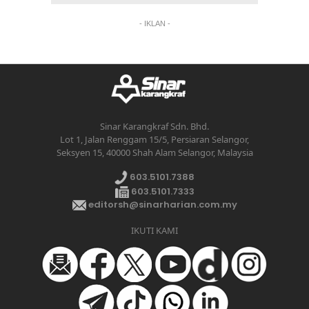
- IKLAN -
Sinar Karangkraf Sdn. Bhd.
Lot 1, Jalan Renggam 15/5, Persiaran Selangor,
Seksyen 15, 40000 Shah Alam Selangor, Malaysia
603.5101.7388
603.5101.7333
editorsh@sinarharian.com.my
IKUTI KAMI