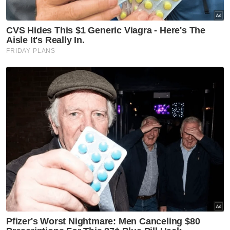
Semasa
Empat pemilik syarikat hadapi
30 pertuduhan tipu ejen
PERKESO