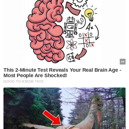
diminta tampil menyalurkan maklumat bagi
membantu siasatan," ujarnya.
Artikel Berkaitan:
Pekerja ladang maut, tunang parah dirempuh lori
Seorang maut, empat cedera dalam kemalangan
enam kenderaan di Jempol
Pelajar IKBN maut kemalangan bakal terima
RM20,000 seorang
Muat turun aplikasi Sinar Harian.
Klik di sini!
Kemalangan
PDRM
Keselamatan