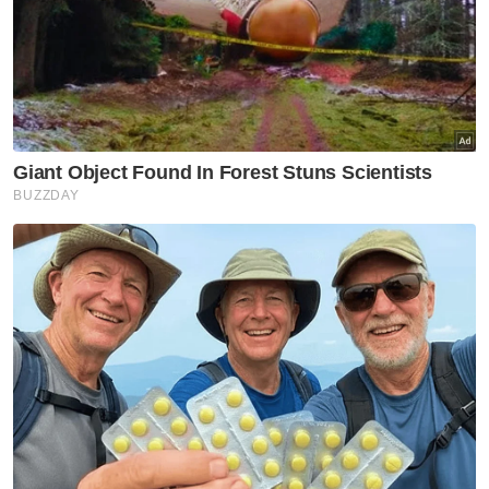
Artikel Disyorkan
Semasa
Parkir lori jadi tempat simpan
minuman keras tidak bercukai,
rampasan lebih RM300,000
Semasa
Bapa didakwa 21 pertuduhan
cabul dua anak perempuan
Semasa
Bomba perkukuh aset hadapi
impak Super El Nino