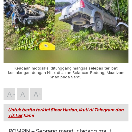
Keadaan motosikal ditunggang mangsa selepas terlibat
kemalangan dengan Hilux di Jalan Selancar-Redong, Muadzam
Shah pada Sabtu.
A
A
A
Untuk berita terkini Sinar Harian, ikuti di
Telegram
dan
TikTok
kami
ROMPIN – Seorang mandur ladang maut