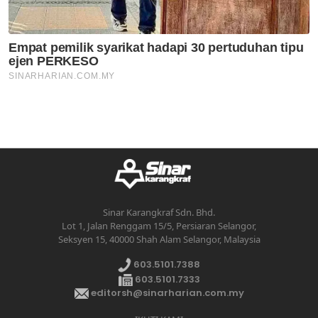
Sinar Karangkraf Sdn. Bhd.
Lot 1, Jalan Renggam 15/5, Persiaran Selangor,
Seksyen 15, 40000 Shah Alam Selangor, Malaysia
603.5101.7388
603.5101.7333
editorsh@sinarharian.com.my