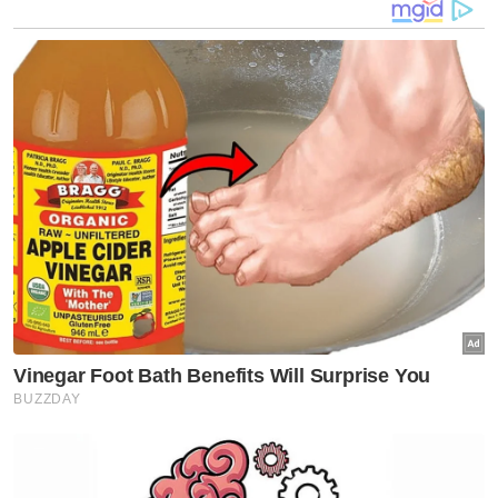
Lokasi kemalangan melibatkan motosikal dan Hilux di Jalan
Selancar-Redong hingga mengorbankan nyawa penunggang
pada Sabtu.
"Ketika tiba di lokasi kejadian yang terletak
tidak jauh dari rumahnya, mangsa dipercayai
dilanggar oleh kenderaan pacuan empat
roda jenis Toyota Hilux yang dipandu oleh
warga emas tersebut, yang juga seorang
pemandu lori dari arah bertentangan.
"Akibat kemalangan itu, mangsa mengalami
kecederaan parah dan disahkan meninggal
dunia di tempat kejadian," katanya.
Sharif Shai berkata, kes itu disiasat di bawah
Seksyen 41(1) Akta Pengangkutan Jalan 1987.
"Orang ramai yang menyaksikan kejadian