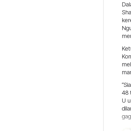
Dal
Sha
ker
Ngu
men
Ket
Kom
mel
man
“Si
48 
U u
dil
gag