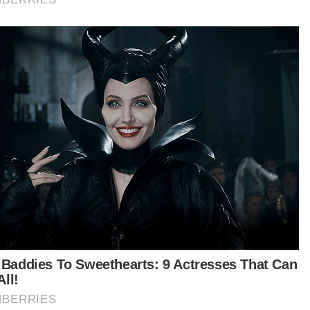
langan
Pengangkutan
ka
Artikel Disyorkan
Semasa
Jenazah tiga anggota polis maut
renjatan elektrik akan dibawa
pulang ke kampung halaman
ASYIKIN ASMIN
06 Aug 2026 11:58pm
Semasa