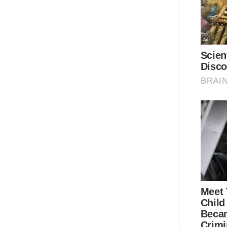
duni
Men
men
dis
Pen
Bag
seb
dil
sam
“Ra
ber
sia
dit
Ken