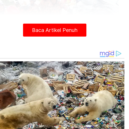
Baca Artikel Penuh
asukan bomba mengeluarkan mangsa yang tersepit di tempat duduk
dalam kemalangan melibatkan lori dan kereta di Lebuh AMJ, Melaka
pada Jumaat.
mpuhan itu menyebabkan kedua-dua mangsa
sepit dan alami cedera parah di bahagian muka,
an serta kaki sebelum disahkan meninggal