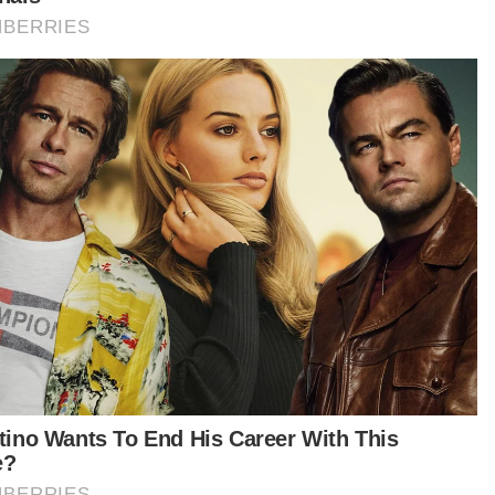
tikel Berkaitan:
Pegawai JPJ maut gagal elak lori ais terbalik
Lori tersangkut di terowong akibat pemandu gagal
patuh had ketinggian
Pemandu pitam, lori balak terbabas rempuh kereta,
pagar sekolah
Lori muatan kayu terbalik hempap kereta
t turun aplikasi Sinar Harian.
Klik di sini!
Jawab soalan kaji selidik dan
dapatkan
×
baucar tunai.
Apakah status hubungan anda?
Bujang
Kahwin
VPoints:
0
Masuk | Daftar