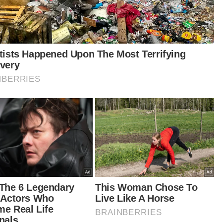
a di lokasi kejadian,” katanya.
urut beliau, siasatan awal di lokasi telah
emui kesan brek sejauh 45 meter dan kes
iasat mengikut Seksyen 41(1) Akta
gangkutan Jalan 1987.
aimanapun katanya, pemandu lori tidak alami
arang kecederaan dan ujian air kencing yang
akukan terhadapnya didapati negatif dadah selain
pel darah turut diambil untuk ujian alkohol.
kaman kamera litar tertutup (CCTV) di kilang
hampiran akan diperoleh bagi membantu
satan lanjut dan kenderaan yang terlibat turut
ahan untuk pemeriksaan Pusat Pemeriksaan
deraan Berkomputer (Puspakom),” ujarnya.