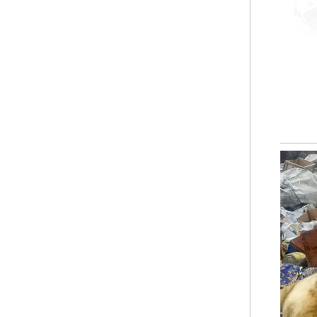
P
“Re
ter
bad