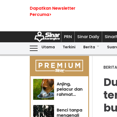
Dapatkan Newsletter
Percuma>
PRN
Sinar Daily
Sinar
Utama
Terkini
Berita
Suar
BERIT
Du
Anjing,
pelacur dan
te
rahmat
Tuhan
bu
Benci tanpa
mengenali