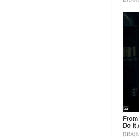
Kema
Mela