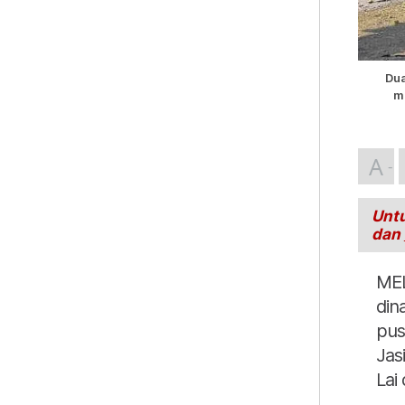
Dua
m
A
Untu
dan
MEL
din
pus
Jas
Lai 