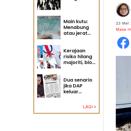
Main kutu:
23 Mei
Menabung
Masa 
atau jerat
diri?
Kerajaan
risiko hilang
majoriti, blok
politik perlu
runding
semula
Dua senario
jika DAP
keluar
kerajaan
LAGI