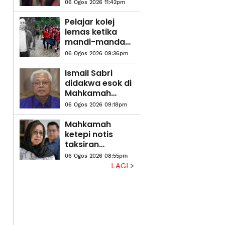
didakwa cuba
06 Ogos 2026 11:42pm
buka pintu
kecemasan
Pelajar kolej
lemas ketika
mandi-manda
bersama
06 Ogos 2026 09:36pm
sembilan rakan
Ismail Sabri
didakwa esok di
Mahkamah
Sesyen Kuala
06 Ogos 2026 09:18pm
Lumpur
Mahkamah
ketepi notis
taksiran
tambahan cukai
06 Ogos 2026 08:55pm
RM313.8 juta
LAGI
terhadap
Na'imah