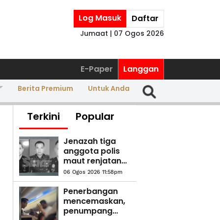
Log Masuk
Daftar
Jumaat | 07 Ogos 2026
E-Paper
Langgan
Berita Premium
Untuk Anda
Terkini
Popular
Jenazah tiga
anggota polis
maut renjatan
elektrik akan
06 Ogos 2026 11:58pm
dibawa pulang
ke kampung
Penerbangan
halaman
mencemaskan,
penumpang