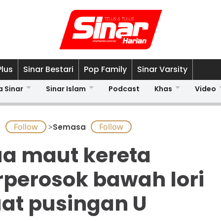
Plus
Sinar Bestari
Pop Family
Sinar Varsity
a Sinar
Sinar Islam
Podcast
Khas
Video
A
>
Semasa
a maut kereta
rperosok bawah lori
at pusingan U