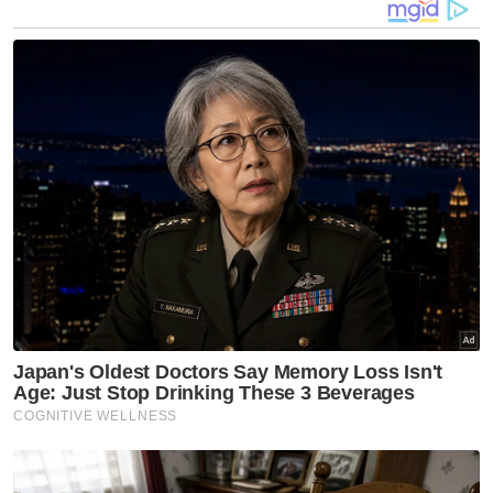
Keadaan lori Unit Simpanan Persekutuan (FRU) yang terbabit
kemalangan dengan muatan lori batu di Jalan Chikus-Sungai
Lampam, pada Selasa. Foto Bernama
Annuar hanya menyedari kejadian setelah
melihat gambar dan video kemalangan tular
ketika bersarapan pada pagi kejadian.
“Saya cuba hubungi telefon Wafi berkali-kali
tapi tidak dijawab. Perasaan mula tak sedap,
lalu saya hubungi tempat kerja dia dan
akhirnya dimaklumkan tentang nahas itu,”
jelasnya sebak.
Jenazah Ahmad Wafi akan dikebumikan di