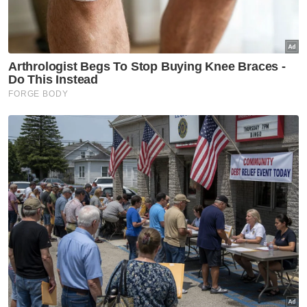
hari!
Muat turun aplikasi Sinar Harian.
Klik di sini!
Jawab soalan kaji selidik dan
dapatkan
×
baucar tunai.
Di manakah anda tinggal?
Johor
K. Lumpur
Kedah
Kelantan
Labuan
Melaka
N. Sembilan
Pahang
P. Pinang
Perak
Perlis
Putrajaya