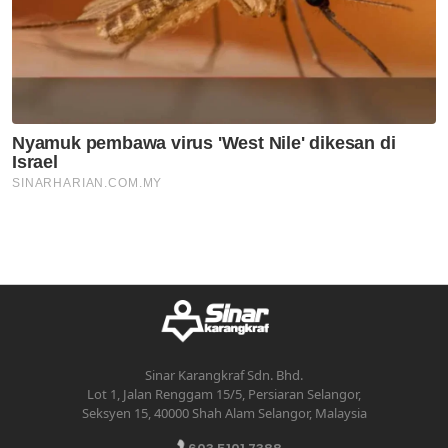
Sinar Karangkraf Sdn. Bhd.
Lot 1, Jalan Renggam 15/5, Persiaran Selangor,
Seksyen 15, 40000 Shah Alam Selangor, Malaysia