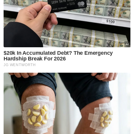
muatan batu di Jalan Chikus -Sungai
Lampam, Teluk Intan, Perak pada Selasa.
Berdasarkan maklumat, terdapat juga
anggota FRU yang cedera parah akibat
kemalangan terbabit.
Difahamkan, kenderaan FRU terbabit dalam
perjalanan pulang ke Ipoh selepas selesai
melaksanakan tugas bawah Op Chariot di
Teluk Intan, Perak.
Berita Telus & Tulus menerusi E-Mel setiap