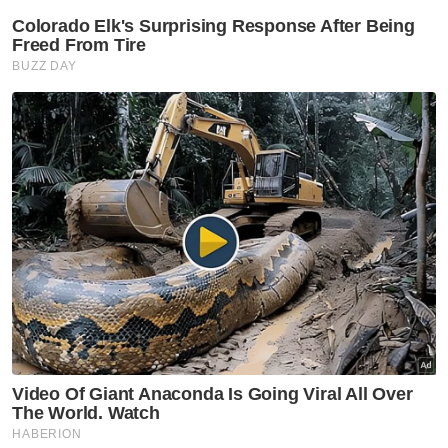
Semasa
JSJ gempur kegiatan
persundalan warga asing, 59
dicekup
Semasa
Tragedi Genting bukti laluan
berisiko perlu zon bebas pokok
Semasa
'Dia cakap penat, lepas itu
hanya senyum' – Kata-kata
terakhir Lans Koperal Nur Hafiz
kepada ibu
Semasa
Di mana Dhia Zahraaxavieta
Neelopher?