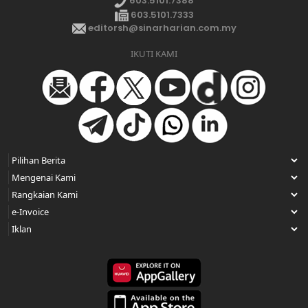
603.5101.7388
603.5101.7333
editorsh@sinarharian.com.my
IKUTI KAMI