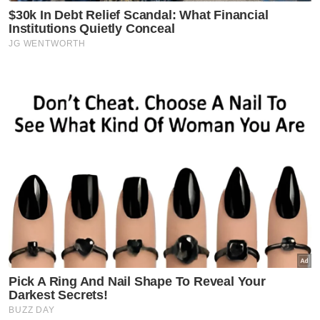
Sabah
Sarawak
Selangor
Terengganu
VPoints:
0
Masuk | Daftar
Keselamatan
Kemalangan
PDRM
Artikel Disyorkan