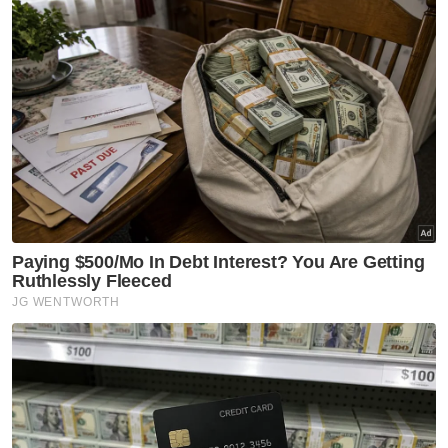
Tanah Perkuburan Islam Masjid Sungai
Limau, Lunas selepas selesai proses bedah
siasat.
Artikel Berkaitan:
Nahas FRU: KDN jamin siasatan terperinci, kebajikan
ahli keluarga mangsa
Pengorbanan anggota FRU lambang keberanian dan
kesetiaan kepada negara - PN Perak
Ahmad Zahid ucap takziah kepada keluarga
anggota FRU yang maut
Nahas FRU: 'Menitis air mata ketika keluarkan
mangsa seorang demi seorang' - Bomba
Nahas FRU: Pasukan petugas khas ditubuhkan
Sebelum ini, media melaporkan, sekurang-
kurangnya sembilan anggota FRU maut
dalam nahas melibatkan sebuah kenderaan
milik pasukan itu bertembung dengan lori