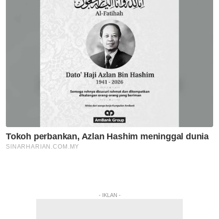
- IKLAN -