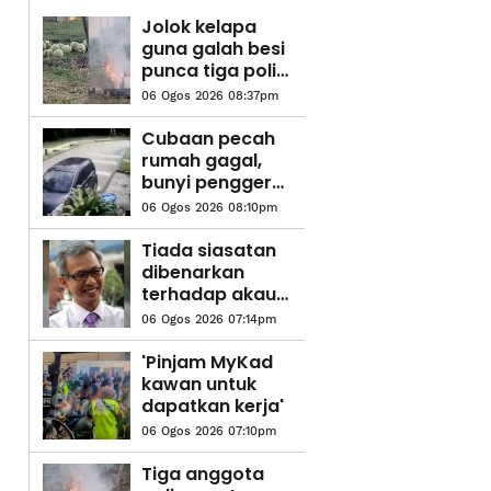
Jolok kelapa
guna galah besi
punca tiga polis
maut terkena
06 Ogos 2026 08:37pm
renjatan elektrik
Cubaan pecah
rumah gagal,
bunyi penggera
kejutkan
06 Ogos 2026 08:10pm
penghuni
Tiada siasatan
dibenarkan
terhadap akaun
Najib dalam
06 Ogos 2026 07:14pm
audit 1MDB -
Tony Pua
'Pinjam MyKad
kawan untuk
dapatkan kerja'
06 Ogos 2026 07:10pm
Tiga anggota