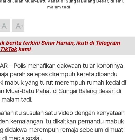
dai di Jalan Muar-Batu Pahat di Sungai Balang Besar, di sini,
malam tadi.
A
A
k berita terkini Sinar Harian, ikuti di
Telegram
TikTok
kami
R – Polis menafikan dakwaan tular kononnya
aja parah selepas dirempuh kereta dipandu
aki mabuk yang turut merempuh rumah kedai di
an Muar-Batu Pahat di Sungai Balang Besar, di
, malam tadi.
afian itu susulan satu video dengan kenyataan
iden kemalangan itu dikaitkan pemandu mabuk
g didakwa merempuh remaja sebelum dimuat
 di media sosial.