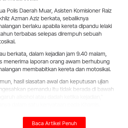
ua Polis Daerah Muar, Asisten Komisioner Raiz
hliz Azman Aziz berkata, sebaliknya
alangan berlaku apabila kereta dipandu lelaki
tahun terbabas selepas dirempuh sebuah
osikal.
iau berkata, dalam kejadian jam 9.40 malam,
is menerima laporan orang awam berhubung
alangan membabitkan kereta dan motosikal.
mun, hasil siasatan awal dan keputusan ujian
gesahkan pemandu itu tidak berada di bawah
garuh alkohol atau dadah ketika kejadian,”
anya dalam satu kenyataan pada Khamis.
gulas lanjut, Raiz Mukhliz memaklumkan
Baca Artikel Penuh
alangan itu berlaku apabila pemandu terbabit