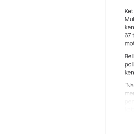
Ket
Muk
kem
67 
mot
Bel
pol
kem
“Na
men
pen
kat
Men
kem