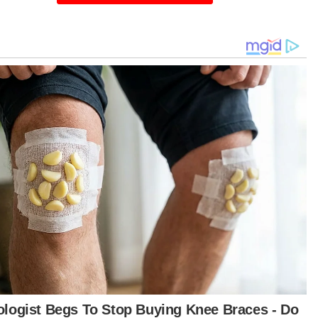
henti di bahu jalan sebelum keluar untuk
eruskan perjalanan.
tika itu, sebuah motosikal yang ditunggang
rang remaja berusia 16 tahun dari arah sama
anggar bahagian sisi hadapan kereta tersebut.