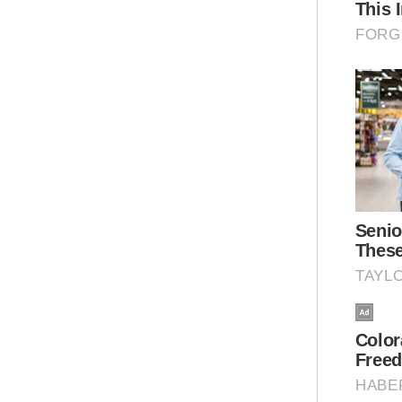
“Pe
hil
lal
kat
Bel
kec
men
ker
Ar
Men
Akt