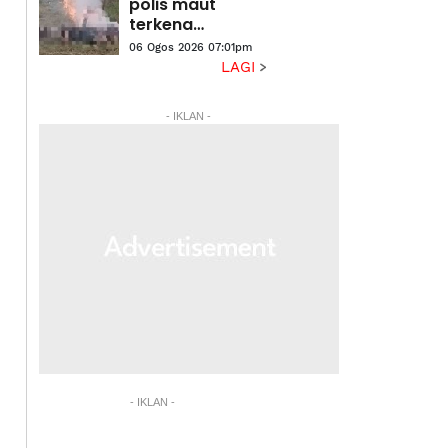
polis maut
terkena
renjatan elektrik
06 Ogos 2026 07:01pm
LAGI
- IKLAN -
- IKLAN -