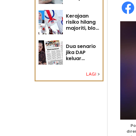
diri?
Kerajaan
risiko hilang
majoriti, blok
politik perlu
runding
semula
Dua senario
jika DAP
keluar
kerajaan
LAGI
Po
dire