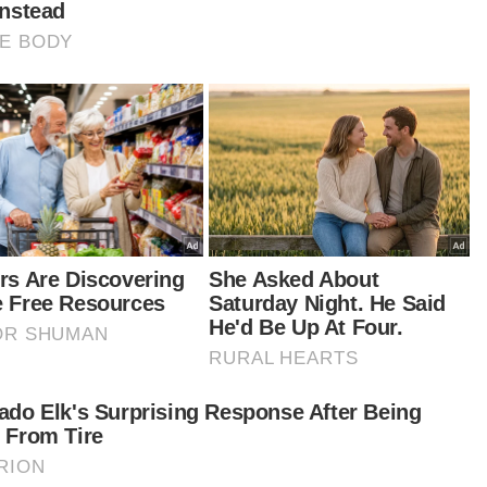
rlanggaran itu menyebabkan pemandu kereta
ang kawalan sebelum terbabas ke kanan jalan
u merempuh sebuah rumah kedai berdekatan,”
anya.
iau menambah, remaja terbabit mengalami
ederaan parah di bahagian kaki dan kini
erima rawatan di Hospital Muar dan pemandu
eta tidak mengalami kecederaan.
tikel Berkaitan:
Warga emas maut, dua cedera kereta jatuh gaung
Lelaki maut tersepit, kereta dipandu langgar
pembahagi jalan
Warga emas didakwa cederakan isteri sehingga parah
urutnya, kes disiasat mengikut Seksyen 43(1)
a Pengangkutan Jalan 1987 dan jika disabitkan