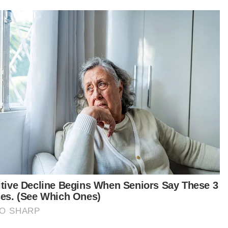
alahan, pesalah boleh didenda antara RM5,000
gga RM10,000 dan dipenjara tidak lebih 12 bulan
ain rekod kesalahan dicatat pada lesen
mandu.
t turun aplikasi Sinar Harian.
Klik di sini!