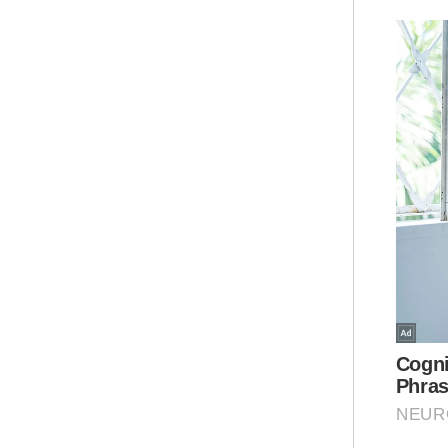
kes
hin
sel
me
Mua