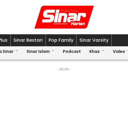
Plus
Sinar Bestari
Pop Family
Sinar Varsity
a Sinar
Sinar Islam
Podcast
Khas
Video
- IKLAN -