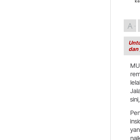
ke
A
Untu
dan
MUA
rem
lel
Jal
sini
Pen
ins
yan
naik