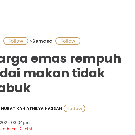
A
>
Semasa
arga emas rempuh
dai makan tidak
abuk
NURATIKAH ATHILYA HASSAN
 2025 03:04pm
membaca:
2
minit