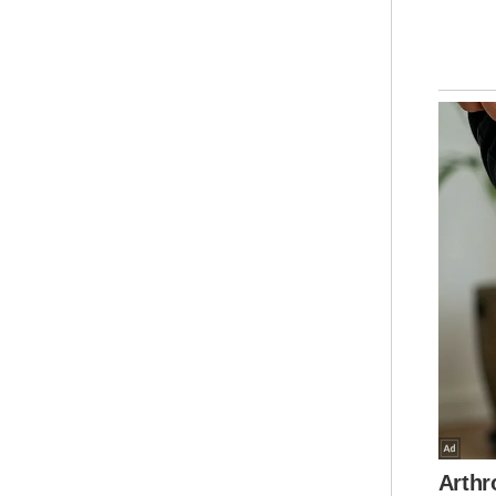
ber
men
“Ke
seo
mel