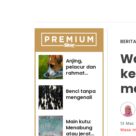
BERIT
W
Anjing,
pelacur dan
ke
rahmat
Tuhan
m
Benci tanpa
mengenali
Main kutu:
13 Mac
Menabung
Masa 
atau jerat