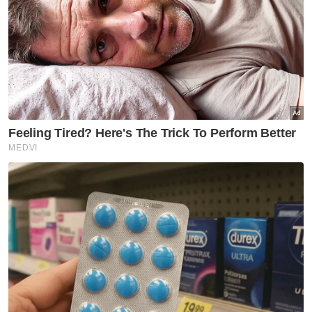
Peralihan Kuasa
Perdana Menteri
Jingga13
Artikel Disyorkan
Nasional
Peruntukan untuk siapa, ahli
Parlimen atau rakyat? - Anwar