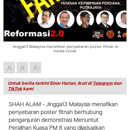
Jingga13 Malaysia menafikan penyebaran poster fitnah di
media sosial.
A
A
A
Untuk berita terkini Sinar Harian, ikuti di
Telegram
dan
TikTok
kami
SHAH ALAM - Jingga13 Malaysia menafikan
penyebaran poster fitnah berhubung
penganjuran demonstrasi Menuntut
Peralihan Kuasa PM 8 yang dijadualkan