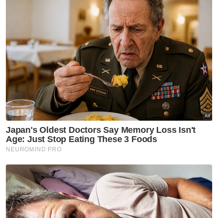
Artikel Berkaitan:
Pesawat dilapor terhempas di Elmina Shah Alam
Shah Alam dilanda banjir kilat
MB nafi roboh Stadium Shah Alam untuk PRN
Muat turun aplikasi Sinar Harian.
Klik di sini!