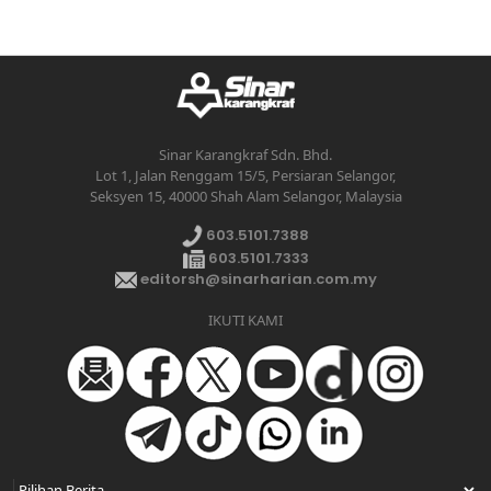
Sinar Karangkraf Sdn. Bhd.
Lot 1, Jalan Renggam 15/5, Persiaran Selangor,
Seksyen 15, 40000 Shah Alam Selangor, Malaysia
603.5101.7388
603.5101.7333
editorsh@sinarharian.com.my
IKUTI KAMI