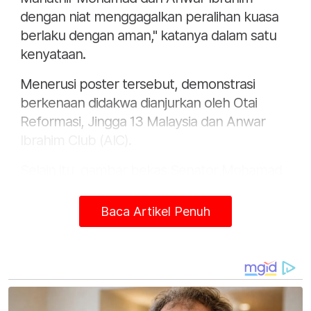
dengan niat menggagalkan peralihan kuasa
berlaku dengan aman," katanya dalam satu
kenyataan.
Menerusi poster tersebut, demonstrasi
berkenaan didakwa dianjurkan oleh Otai
Reformasi, Jingga 13 Malaysia dan Anwar
Ibrahim Club (AIC).
Selain itu, gambar bekas Senator Mohamad
Ezam Mohd Nor; Ahli Dewan Undangan
Negeri (ADUN) Ijok, Dr Idris Ahmad; Ketua
Baca Artikel Penuh
Koordinator Jingga 13, Fariz Musa dan Ahli
Parlimen Selayang, William Leong turut
dipaparkan dalam poster berkenaan.