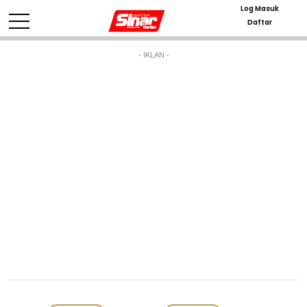
Log Masuk
Daftar
- IKLAN -