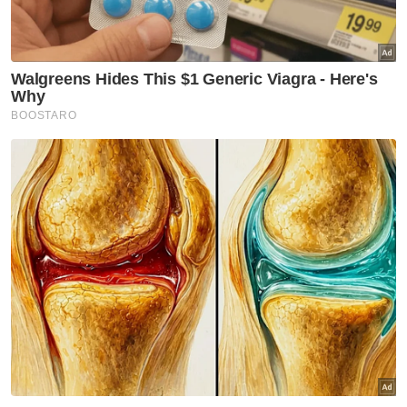
Nasional
1,260 juruterbang Malaysia
Airlines jalani saringan dadah
Nasional
Bekas Ketua Hakim Negara,
Eusoff Chin meninggal dunia
Nasional
Mendepani ajaran sesat:
Antara realiti, sejarah dan
cabaran zaman moden