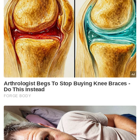
Majlis ini turut dihadiri oleh Pengerusi YBR,
Datuk Philip Benedict Lasimbang; Pengurus
Besar YBR, Syaiful Rizal Abdul Ghani; Ketua
Bahagian Operasi YBR, Mohd Mukhti Abd
Rahman, Ketua Bahagian Pentadbiran
Korporat, Khairul Na’im Arifin dan Pengurus
Jabatan Komunikasi Korporat YBR, Mohamad