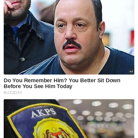
Artikel Disyorkan
Nasional
Harap pengumuman PM fokus
tiga komponen utama
melibatkan struktur ATM -
Menteri Pertahanan
Nasional
Tindakan sita kontena muatan
ke Israel bukti ketegasan
Malaysia - Anwar
Nasional
JMD 2026 perkasa rakyat ke
arah negara AI
Nasional