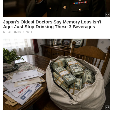
"Melalui bantuan awal pengajian dan
persekolahan sahaja, seramai 30,572 murid
serta pelajar Institut Pengajian Tinggi (IPT)
selain 226 buah sekolah telah menerima
manfaat daripada inisiatif ini," ujarnya.