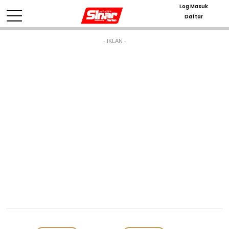
Log Masuk
Daftar
- IKLAN -