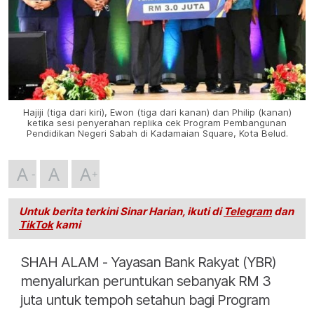
Hajiji (tiga dari kiri), Ewon (tiga dari kanan) dan Philip (kanan)
ketika sesi penyerahan replika cek Program Pembangunan
Pendidikan Negeri Sabah di Kadamaian Square, Kota Belud.
A
A
A
Untuk berita terkini Sinar Harian, ikuti di
Telegram
dan
TikTok
kami
SHAH ALAM - Yayasan Bank Rakyat (YBR)
menyalurkan peruntukan sebanyak RM 3
juta untuk tempoh setahun bagi Program