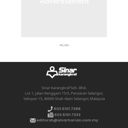
- IKLAN -
Sinar Karangkraf Sdn. Bhd.
Lot 1, Jalan Renggam 15/5, Persiaran Selangor,
Seksyen 15, 40000 Shah Alam Selangor, Malaysia
603.5101.7388
603.5101.7333
editorsh@sinarharian.com.my