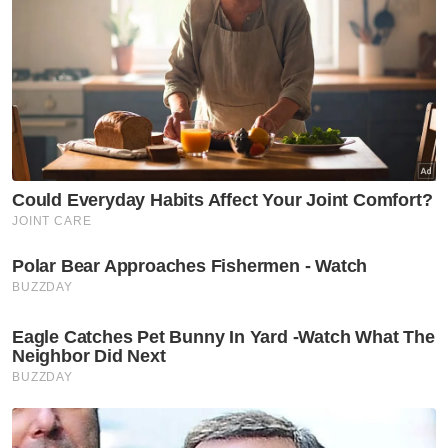
Muat turun aplikasi Sinar Harian.
Klik di sini!
YBR
Peruntukan
Pembangunan Pendidikan
Sabah