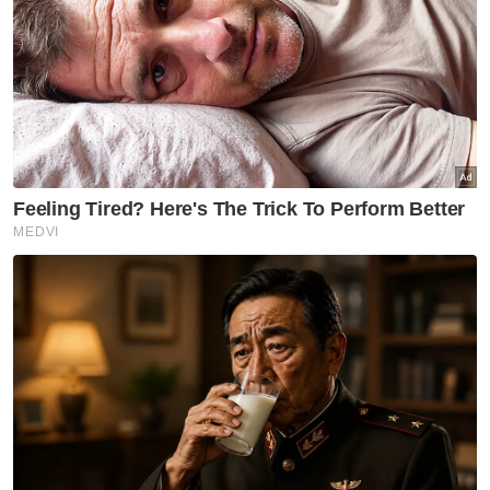
Ghazali Zainal Abidin.
Tambah YBR, pihaknya akan terus memberi
sokongan bagi meningkatkan pembangunan
modal insan di Sabah khususnya dalam
bidang pendidikan.
Jelasnya, sepanjang tahun 2024, YBR telah
memperuntukan sebanyak RM20.4 juta bagi
program pembangunan pendidikan dan
pembangunan masyarakat di seluruh negara.
Artikel Berkaitan:
Sabah akan terus laksana pembangunan,
kemakmuran ekonomi pada 2025
Ketua Polis Negara saman Papagomo RM3 juta
Bank Rakyat lapor pihak berkuasa, kemungkinan
insiden ketirisan data