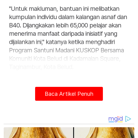
"Untuk makluman, bantuan ini melibatkan
kumpulan individu dalam kalangan asnaf dan
B40. Dijangkakan lebih 65,000 pelajar akan
menerima manfaat daripada inisiatif yang
dijalankan ini," katanya ketika menghadiri
Program Santuni Madani KUSKOP Bersama
Komuniti Kota Belud di Kadamaian Square,
Taginambur, Kota Belud.
Penyerahan replika cek Program
Pembangunan Pendidikan Sabah Tahun
Baca Artikel Penuh
2025 disempurnakan oleh Ketua Menteri
Sabah, Datuk Seri Hajiji Noor diringi Menteri
Pembangunan Usahawan dan Koperasi
(KUSKOP), Datuk Ewon Benedick.