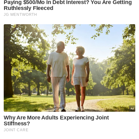
Sementara itu, Ewon mengucapkan terima
kasih kepada YBR kerana sentiasa memberi
sokongan dalam usaha meningkatkan tahap
pendidikan golongan kurang bernasib baik
terutamanya pelajar di kawasan pedalaman”.
"RM 3 juta bagi tahun 2025 ini merupakan
bantuan pendidikan melalui tuisyen dan
seminar kepada calon SPM 2025. Antaranya
adalah keperluan persekolahan, awal
pengajian, pengangkutan ke sekolah serta
program asrama desa,” katanya.
Berita Telus & Tulus menerusi E-Mel setiap