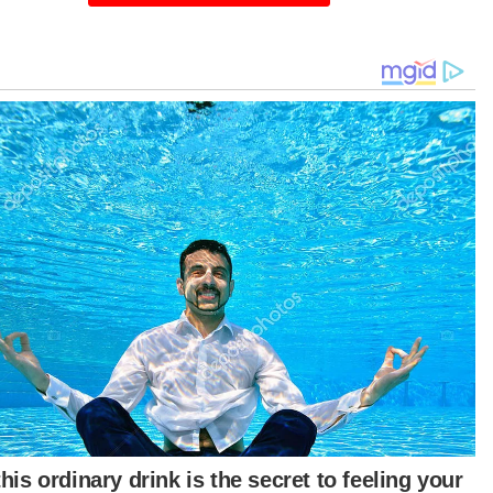
arangan masakan tersebut disumbangkan oleh orang ramai terutama
ahli keluarga, sahabat handal dan kenalan.
urut beliau, dalam keadaan sekarang mangsa
jir akan pulang ke rumah dan melakukan kerja-
ja mencuci serta mengemas kediaman masing-
ing.