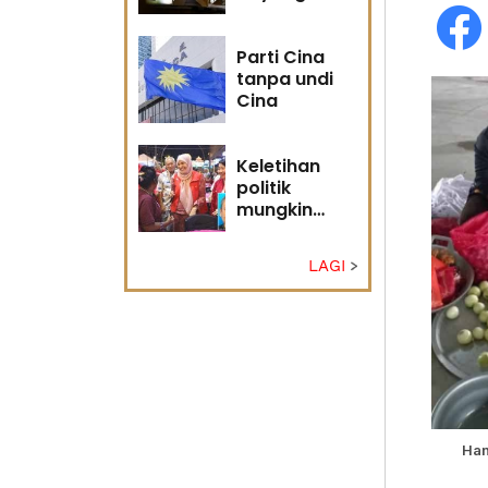
masa
hadapan
Parti Cina
tanpa undi
Cina
Keletihan
politik
mungkin
faktor Nurul
Izzah undur
LAGI
diri -
Penganalisis
politik
Han