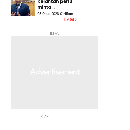
Kelantan perlu
minta
kebenaran
05 Ogos 2026 01:45pm
kerajaan negeri
LAGI
- Exco
- IKLAN -
- IKLAN -