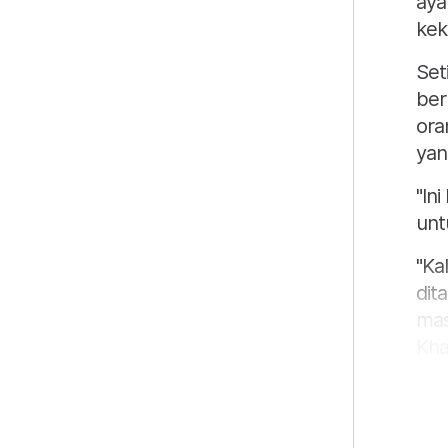
aya
kek
Set
ber
ora
yan
"In
unt
"Ka
dit
mas
Kha