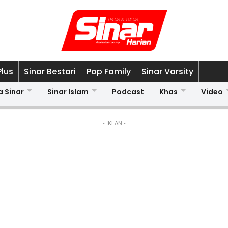
Plus
Sinar Bestari
Pop Family
Sinar Varsity
a Sinar
Sinar Islam
Podcast
Khas
Video
- IKLAN -