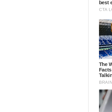
"Me
soa
kea
"Di
men