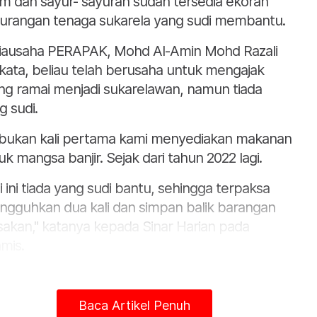
m dan sayur- sayuran sudah tersedia ekoran
urangan tenaga sukarela yang sudi membantu.
iausaha PERAPAK, Mohd Al-Amin Mohd Razali
kata, beliau telah berusaha untuk mengajak
ng ramai menjadi sukarelawan, namun tiada
g sudi.
i bukan kali pertama kami menyediakan makanan
uk mangsa banjir. Sejak dari tahun 2022 lagi.
li ini tiada yang sudi bantu, sehingga terpaksa
angguhkan dua kali dan simpan balik barangan
akan," katanya kepada Sinar Harian pada
mis.
Baca Artikel Penuh