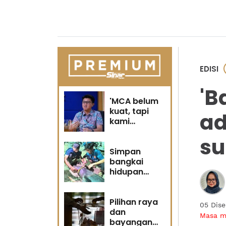
EDISI
'B
'MCA belum
kuat, tapi
ad
kami
berubah' -
su
Sin Woon
Simpan
bangkai
hidupan
marin satu
kesalahan
Pilihan raya
05 Dis
dan
Masa 
bayangan