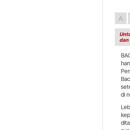
A
Untu
dan
BA
han
Pem
Bac
set
di n
Leb
kep
dit