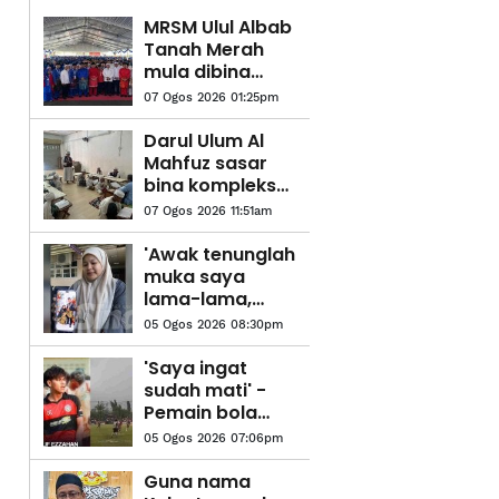
MRSM Ulul Albab
Tanah Merah
mula dibina
suku pertama
07 Ogos 2026 01:25pm
tahun depan
Darul Ulum Al
Mahfuz sasar
bina kompleks
tahfiz baharu
07 Ogos 2026 11:51am
'Awak tenunglah
muka saya
lama-lama,
nanti saya dah
05 Ogos 2026 08:30pm
tiada sudah
tidak boleh
'Saya ingat
tengok'
sudah mati' -
Pemain bola
sepak kongsi
05 Ogos 2026 07:06pm
detik cemas
dipanah petir
Guna nama