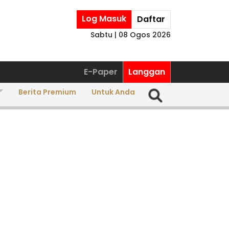
Log Masuk
Daftar
Sabtu | 08 Ogos 2026
E-Paper
Langgan
Berita Premium
Untuk Anda