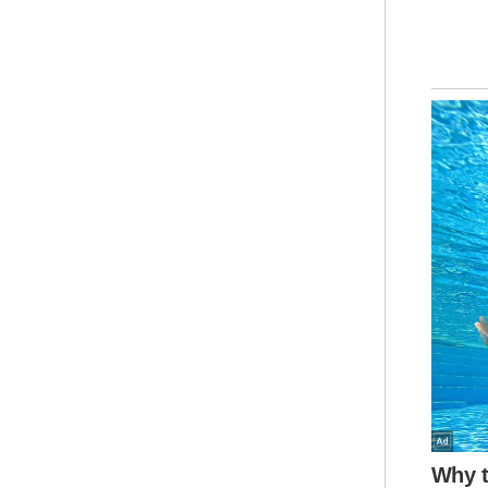
B
Men
ban
ker
mas