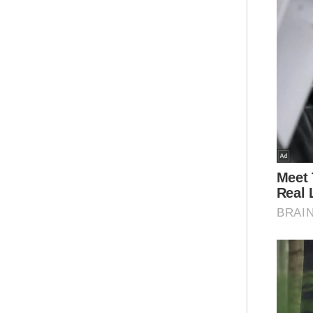
bag
Ar
"Se
kam
mem
beb
Kel
Pel
pus
Men