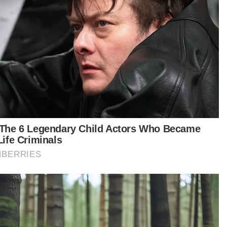
i diagihkan kepada mangsa pasca banjir.
tikel Berkaitan:
'Saya hanya dimaklumkan tidak wakili ibu bapa Zayn
Rayyan dua hari lalu' - Fahmi
[VIDEO] Dua hari redah arus deras guna bot bawa anak
calon SPM keluar
Dua tahun berlalu, masih berharap dapat semula
RM35,000
karang ini hanya ada tiga orang penduduk
pung yang sudi menjadi sukarelawan untuk
asak makanan kemudian diagihkan ke
erapa kawasan terjejas banjir di seluruh
antan," katanya yang menjadikan Pejabat
ajaran Daerah (PPD) Bachok, Tangok sebagai
at operasi.
urut beliau, barangan masakan tersebut