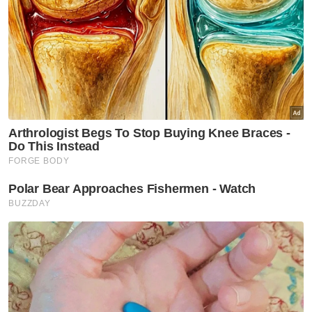
memerlukan penglibatan menyeluruh semua
pihak berkepentingan agar pengintegrasian
matlamatnya ke dalam dasar dan
perancangan peringkat negeri memberi
impak kepada ekonomi, sosial dan alam
sekitar setempat.
Sementara itu, Akmal Nasrullah berkata,
pelaksanaan prinsip SDG dan ESG perlu
dilihat sebagai antara agenda global yang
dilaksanakan kerajaan ke arah menarik
pelaburan ke dalam negara.
Beliau berkata, untuk bersaing di peringkat
global, komitmen ESG adalah sangat penting
selain mampu memberi pulangan atau impak
positif kepada negara, antaranya melalui
penggunaan tenaga lebih cekap, sekali gus