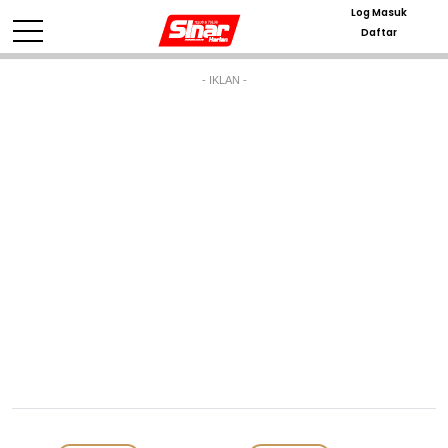
Log Masuk
Daftar
- IKLAN -