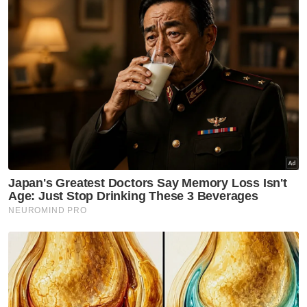
supaya setiap dasar dan perancangan
mengambil kira kepentingan semua pihak
daripada kerajaan, sektor swasta hingga
peringkat komuniti setempat.
Beliau berkata, pelaksanaan SDG