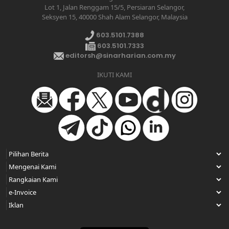
Lot 1, Jalan Renggam 15/5, Persiaran Selangor,
Seksyen 15, 40000 Shah Alam Selangor, Malaysia
603.5101.7388
603.5101.7333
editorsh@sinarharian.com.my
IKUTI KAMI