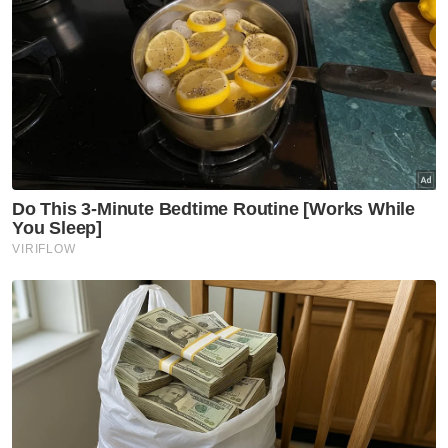
ESG
Selangor
Amirudin Shari
Artikel Disyorkan
Selangor KL
'Speaker tentukan status