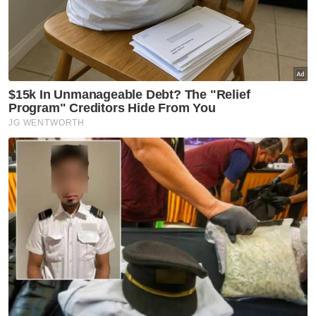
kerusi DUN selepas semakan' -
Amirudin
Selangor KL
Peruntukan Sukma dedah
kepincangan pentadbiran
Kerajaan Madani - Pemuda Pas
Selangor
Selangor KL
Selepas 8 bulan percuma,
kutipan Plaza Tol Eco Grandeur
mula tengah malam ini
Selangor KL
'Kereta warisan' tersadai
punca parkir makin sempit