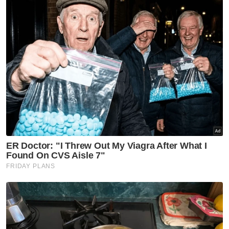
Muat turun aplikasi Sinar Harian.
Klik di sini!
Harap bantu kajian selidik kami dan
×
dapatkan baucar tunai.
Di manakah anda tinggal?
Johor
K. Lumpur
Kedah
Kelantan
Labuan
Melaka
N. Sembilan
Pahang
P. Pinang
Perak
Perlis
Putrajaya
Sabah
Sarawak
Selangor
Terengganu
VPoints:
0
Masuk | Daftar