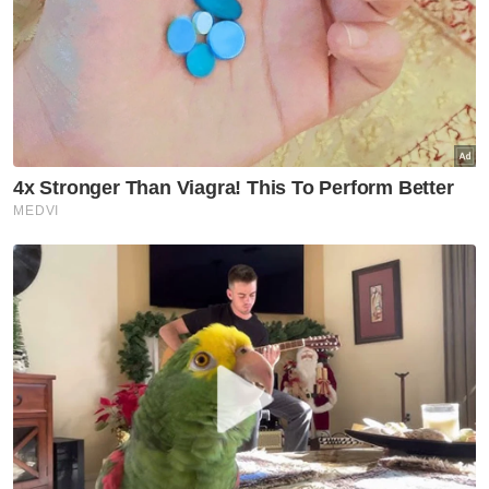
mampu membawa penjimatan termasuk
memanjangkan hayat mesin serta
infrastruktur digunakan.
Artikel Berkaitan:
Al-Quran sedia kerangka komprehensif untuk tadbir
urus, keharmonian sosial - Fadillah
Anwar fokus usaha banteras rasuah, tingkat tadbir
urus pembangunan Malaysia
Speaker Selangor teliti notis kekosongan kerusi DUN
Selat Klang
"Jadi, kita semua perlu sedar bahawa kedua-
dua konsep ini bukan sekadar tarikan atau
slogan semata-mata tetapi merupakan
prasyarat nyata untuk para pelabur
membuat pelaburan di negara ini," katanya. -
Bernama