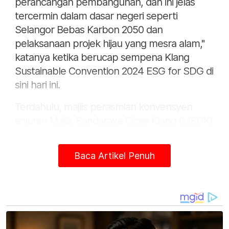
perancangan pembangunan, dan ini jelas
tercermin dalam dasar negeri seperti
Selangor Bebas Karbon 2050 dan
pelaksanaan projek hijau yang mesra alam,"
katanya ketika berucap sempena Klang
Sustainable Convention 2024 ESG for SDG di
sini hari ini.
Terdahulu, majlis perasmian konvensyen
anjuran Majlis Bandaraya Diraja Klang (MBDK)
itu disempurnakan oleh Timbalan Menteri
Peralihan Tenaga dan Transformasi Air
Baca Artikel Penuh
(Petra), Akmal Nasrullah Mohd Nasir.
Amirudin berkata, ESG menggabungkan
tanggungjawab alam sekitar dengan tadbir
urus korporat yang telus dan penyertaan
masyarakat dalam proses pembangunan