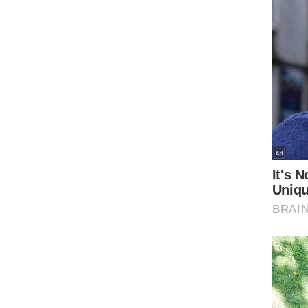
Sem
ada
Ter
"Se
bel
uja