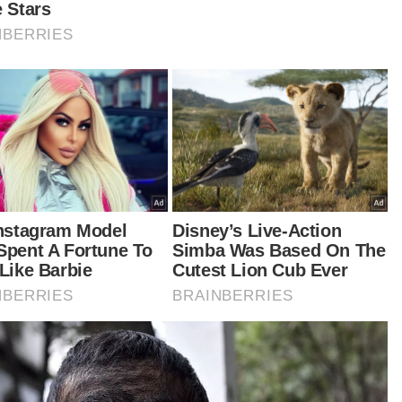
esa tiba di Ibu Pejabat Polis Diraja Malaysia
RM) itu jam 9.42 pagi dan masuk ke Bukit Aman
sama peguam, Syahredzan Johan dan
karpal Singh pada jam 9.45 pagi.
esa dilihat keluar dari Bukit Aman pada jam 11.55
i, sebelum mengadakan sidang akhbar di
asan parkir di hadapan Bukit Aman.
tikel Berkaitan:
Bersikap jujurlah, siapa yang mulakan kontroversi?
Isu sijil halal: Teresa Kok hadir di Bukit Aman
SKMM sedia bantu PDRM kes Teresa Kok
[VIDEO] Pas selar kenyataan DAP dakwa Teresa tidak
langgar undang-undang