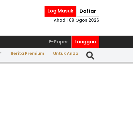
Log Masuk
Daftar
Ahad | 09 Ogos 2026
E-Paper
Langgan
Berita Premium
Untuk Anda