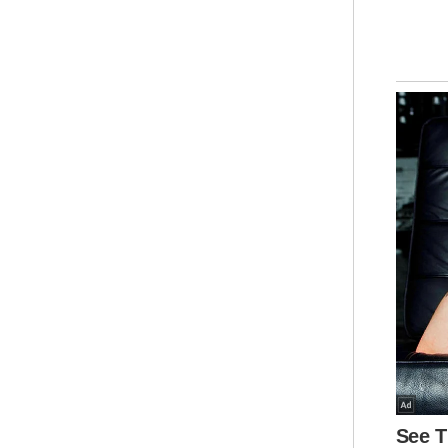
bal
Per
Moh
man
ole
"Sa
pol
ten