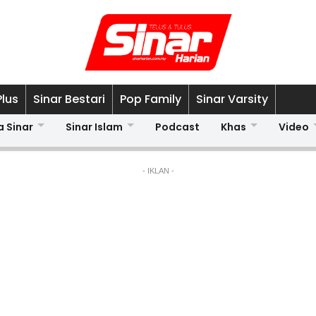
Plus
Sinar Bestari
Pop Family
Sinar Varsity
a Sinar
Sinar Islam
Podcast
Khas
Video
- IKLAN -