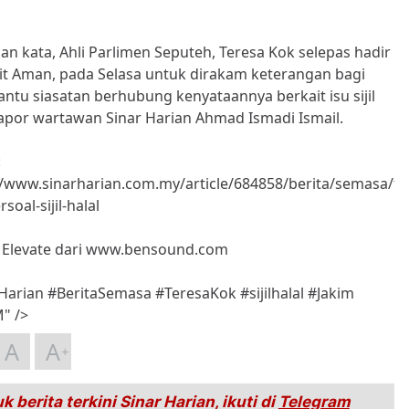
an kata, Ahli Parlimen Seputeh, Teresa Kok selepas hadir
it Aman, pada Selasa untuk dirakam keterangan bagi
tu siasatan berhubung kenyataannya berkait isu sijil
 lapor wartawan Sinar Harian Ahmad Ismadi Ismail.
:
//www.sinarharian.com.my/article/684858/berita/semasa/te
rsoal-sijil-halal
 Elevate dari www.bensound.com
Harian #BeritaSemasa #TeresaKok #sijilhalal #Jakim
" />
A
A
k berita terkini Sinar Harian, ikuti di
Telegram