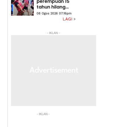
perempuan 15
tahun hilang
ketika berkelah:
08 Ogos 2026 07:16pm
Seorang
LAGI
ditemukan
lemas
- IKLAN -
- IKLAN -