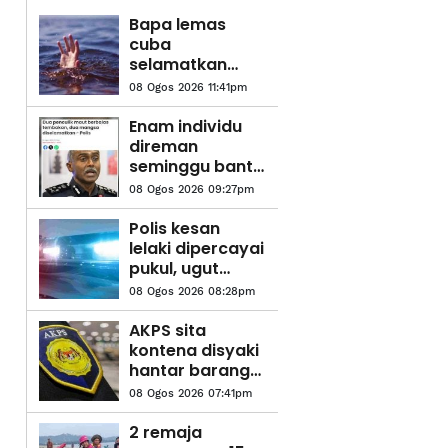
Bapa lemas
cuba
selamatkan
anak jatuh
08 Ogos 2026 11:41pm
kolam ikan
Enam individu
direman
seminggu bantu
siasatan kes
08 Ogos 2026 09:27pm
resa-
culik
Polis kesan
lelaki dipercayai
pukul, ugut
pengguna jalan
08 Ogos 2026 08:28pm
raya
AKPS sita
kontena disyaki
hantar barang
eksport ke Israel
08 Ogos 2026 07:41pm
2 remaja