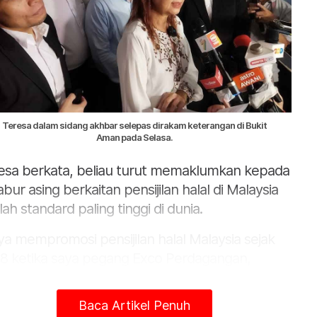
Teresa dalam sidang akhbar selepas dirakam keterangan di Bukit
Aman pada Selasa.
esa berkata, beliau turut memaklumkan kepada
abur asing berkaitan pensijilan halal di Malaysia
lah standard paling tinggi di dunia.
ya mempromosi pensijilan halal Malaysia sejak
8 ketika saya pegang Exco Perdagangan,
ustri dan Pelaburan di Selangor," katanya.
Baca Artikel Penuh
esa berkata, kenyataan asalnya adalah maklum