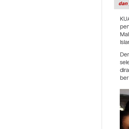
dan
KUA
pen
Mal
Isla
Dem
sel
dir
ber