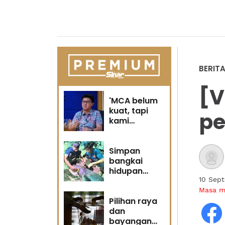
BERIT
[V
'MCA belum
kuat, tapi
pe
kami
berubah' -
Sin Woon
Simpan
bangkai
hidupan
marin satu
10 Sep
kesalahan
Masa 
Pilihan raya
dan
bayangan