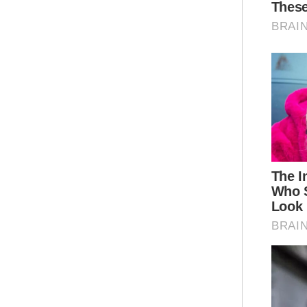
Ter
(PD
ber
Ram
Ter
pag
kaw
Ar