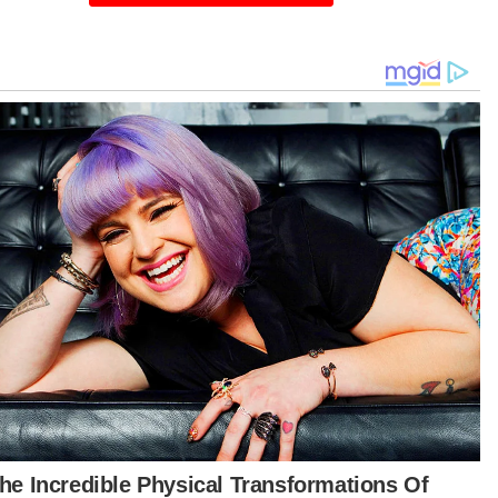
as terhadap cadangan Menteri di Jabatan
dana Menteri (Hal Ehwal Agama), Datuk Dr
d Na'im Mokhtar berkaitan satu peraturan
datori dari segi peraturan yang sedang dikaji
h JAKIM.
ya memberi kerjasama penuh terhadap siasatan
is dan berharap isu ini akan reda serta keadaan
ang," katanya.