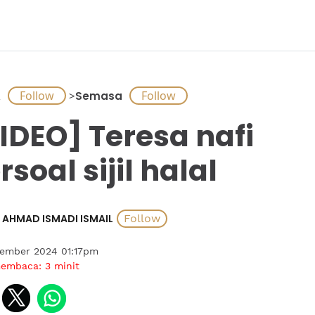
A
>
Semasa
IDEO] Teresa nafi
rsoal sijil halal
AHMAD ISMADI ISMAIL
tember 2024 01:17pm
membaca:
3
minit