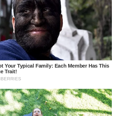
[VIDEO] ‘Saya tiada peluang sampaikan pandangan’ -
Teresa
Isu sijil halal: Jaga sensitiviti, elak salah faham
entara itu, Syahredza berkata, siasatan itu
lah susulan laporan polis berkait kenyataan
esa berhubung isu berkenaan.
banyak 20 soalan telah ditanya kepada Teresa,
iau dirakam keterangan selama sejam setengah,"
rnya.