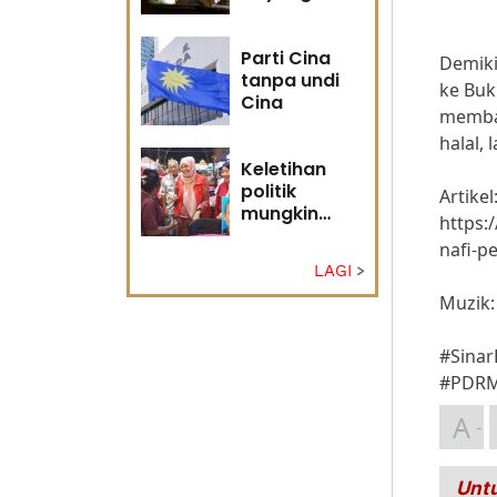
masa
hadapan
Parti Cina
Demiki
tanpa undi
ke Buk
Cina
memban
halal,
Keletihan
politik
Artikel
mungkin
https:
faktor Nurul
nafi-pe
Izzah undur
LAGI
diri -
Penganalisis
Muzik:
politik
#Sinar
#PDRM
A
Untu