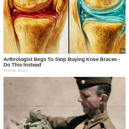
menteri selain parti politik tertentu
mendakwa surat sokongan untuk
menjalankan perniagaan secara tidak sah,"
katanya.
Dalam pada itu, Chen Heng berkata berkata,
ramai beranggapan tindakan
penguatkuasaan DBKL menyasarkan
peniaga sebaliknya tindakan itu adalah
mengikut bidang kuasa yang diperuntukkan
mengikut prosedur ditetapkan.