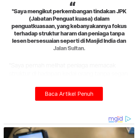
"Saya mengikut perkembangan tindakan JPK
(Jabatan Penguat kuasa) dalam
penguatkuasaan, yang kebanyakannya fokus
terhadap struktur haram dan peniaga tanpa
lesen bersesuaian seperti di Masjid India dan
Jalan Sultan.
"Saya pernah melihat peniaga memacak
struktur di hadapan kedai orang tanpa segan
silu, ada memonopoli lorong belakang jalan
untuk dijadikan gerai serta berniaga di bahu
Baca Artikel Penuh
jalan dan padang rekreasi yang semua dibuat
atas keuntungan peribadi tanpa mengira
faktor persekitaran," katanya kepada Sinar
Harian.
Menurutnya, peniaga bermasalah ini