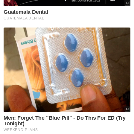
Tambahnya, kerajaan kini telah banyak
menjalankan pembaharuan bagi membantu
peniaga berniaga dengan selesa di lokasi
bersesuaian.
"Salah satunya adalah program Lestari Niaga
di peringkat DBKL selain pusat penjaja secara
berperingkat dinaik taraf untuk memberi
satu persekitaran perniagaan yang selesa.
Begitu juga program pemindahan dan
pemutihan penjaja agar kelihatan lebih
teratur.