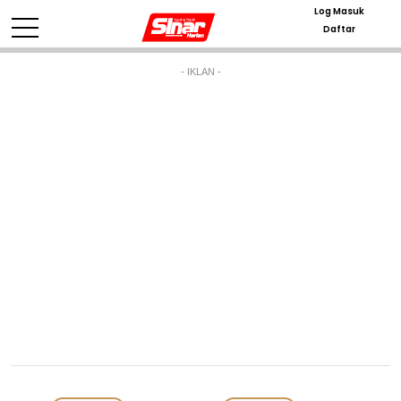
Log Masuk
Daftar
- IKLAN -