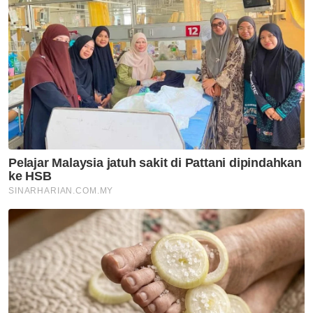
"Hakikatnya Kuala Lumpur telah banyak
berubah. Ekonomi malam harus
berkembang, dan harus bergerak selaras
dengan aspirasi kerajaan. Justeru peniaga
perlu berfikir di luar kotak," katanya.
Muat turun aplikasi Sinar Harian.
Klik di sini!
Berniaga Tepi Jalan
Tidak Lagi Sesuai
Beropersi Di Kuala Lumpur