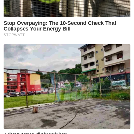
Selangor KL
Kes juruterbang didakwa
seludup dadah: Anthony Loke
perlu beri penjelasan - Pemuda
MCA