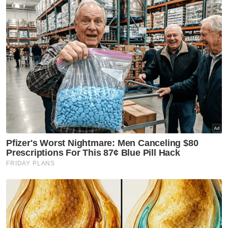
tepi jalan di mana sisa dibuang terus ke
longkang.
"Saya pernah masuk ke dalam dapur satu
warung yang mengambil tapak sepanjang
lorong belakang jalan di Jalan Sultan. Amat
jijik dan ada juga tempatkan pekerja warga
asing tinggal dalam struktur bersaiz kandang.
Artikel Berkaitan:
4 lelaki ditahan curi 335 paip saluran kabel elektrik
tepi jalan
Penduduk Cina buka jalan, bantu orang Melayu
pulang ke ibu kota
Imigresen terjah lokasi tumpuan sekitar ibu kota
"Malah ada dalam kalangan mereka
menggunakan nama orang atasan atau