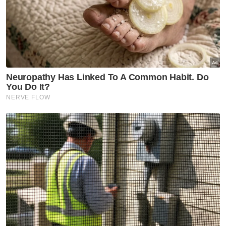
Artikel Disyorkan
Selangor KL
Penyelarasan bantuan Ampang
diperkemas, Azman mahu
pastikan kebajikan rakyat
terbela
Selangor KL
Olympia perkukuh kerjasama
strategik, perluas impak
kepada komuniti
Selangor KL
'Derma darah menyelamat
nyawa, jadikan budaya hidup'