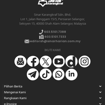
Sinar Karangkraf Sdn. Bhd.
Lot 1, Jalan Renggam 15/5, Persiaran Selangor,
Seksyen 15, 40000 Shah Alam Selangor, Malaysia
603.5101.7388
603.5101.7333
editorsh@sinarharian.com.my
IKUTI KAMI