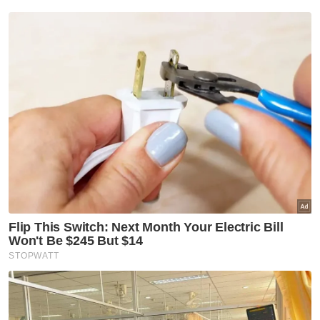
Berita Telus & Tulus menerusi E-Mel setiap
hari!
"DBKL turut melancarkan Ruang Penjaja
Madani, satu garis panduan untuk mana-
mana projek pembangunan baru bagi
mewajibkan ruang untuk peniaga kecil
membuat perniagaan, khususnya untuk
kedai makan.