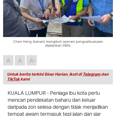
Chen Heng (kanan) mengikuti operasi penguatkuasaan
dijalankan DBKL
A
A
A
Untuk berita terkini Sinar Harian, ikuti di
Telegram
dan
TikTok
kami
KUALA LUMPUR - Peniaga ibu kota perlu
mencari pendekatan baharu dan keluar
daripada zon selesa dengan tidak menjadikan
tempat awam termasuk tepi jalan dan siar