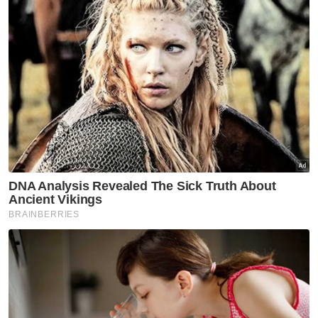
Semasa
'Kayla hanya pinjaman 49 hari'
Semasa
Polis Johor berkas 209 GRO
warga asing
Semasa
Dua anggota polis minta
belanja RM100 berdepan
tindakan tatatertib
Semasa
Kenyataan MAG tunjuk
'sindrom penafian' - King Sing