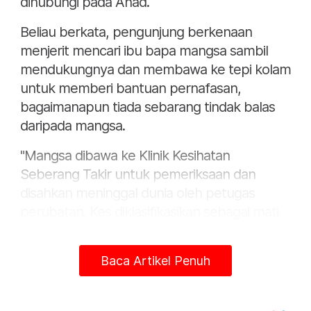
dihubungi pada Ahad.
Beliau berkata, pengunjung berkenaan
menjerit mencari ibu bapa mangsa sambil
mendukungnya dan membawa ke tepi kolam
untuk memberi bantuan pernafasan,
bagaimanapun tiada sebarang tindak balas
daripada mangsa.
"Mangsa dibawa ke Klinik Kesihatan
Seberang Takir untuk pemeriksaan dan
disahkan meninggal dunia oleh petugas
perubatan. Kes diklasifikasikan sebagai mati
mengejut (SDR),” katanya. - Bernama
Artikel Berkaitan:
Baca Artikel Penuh
Kanak-kanak lelaki jatuh longkang ditemukan
meninggal dunia