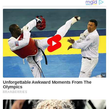
Lelaki lemas di Air Terjun Sekayu ketika cuba
selamatkan rakan
Anggota TLDM dalam kolam renang cedera terkena
serpihan
Muat turun aplikasi Sinar Harian.
Klik di sini!
Kanak=kanak Lemas
Kolam Renang
Resot
Artikel Disyorkan