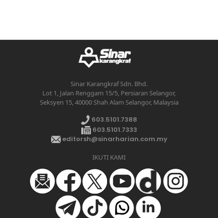
Sinar Karangkraf Sdn. Bhd.
Lot 1, Jalan Renggam 15/5, Persiaran Selangor,
Seksyen 15, 40000 Shah Alam Selangor, Malaysia
603.5101.7388
603.5101.7333
editorsh@sinarharian.com.my
IKUTI KAMI