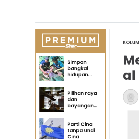
KOLUM
M
Simpan
bangkai
al
hidupan
marin satu
kesalahan
Pilihan raya
dan
bayangan
masa
hadapan
Parti Cina
tanpa undi
Cina