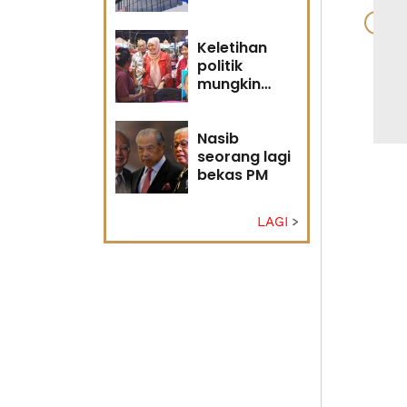
Keletihan
politik
mungkin
faktor Nurul
Izzah undur
diri -
Nasib
Penganalisis
seorang lagi
politik
bekas PM
LAGI