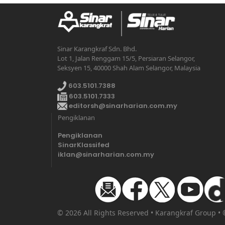
Sinar Karangkraf Sdn. Bhd.
Lot 1, Jalan Renggam 15/5, Persiaran Selangor,
Seksyen 15, 40000 Shah Alam Selangor, Malaysia
603.5101.7388
603.5101.7333
editorsh@sinarharian.com.my
Pengiklanan
Pengiklanan
SinarKlassifed
iklan@sinarharian.com.my
© 2026 All Rights Reserved • Karangkraf Group •