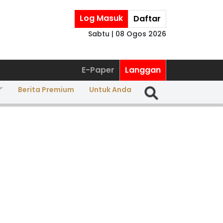
Log Masuk
Daftar
Sabtu | 08 Ogos 2026
E-Paper
Langgan
Berita Premium
Untuk Anda