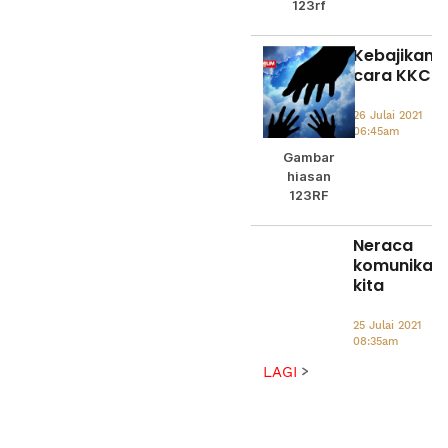
123rf
Kebajikan
cara KKCK
26 Julai 2021
06:45am
Gambar
hiasan
123RF
Neraca
komunikasi
kita
25 Julai 2021
08:35am
LAGI