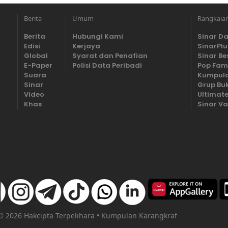
Berita
Umum
Rangkaia
Berita
Hubungi Kami
Sinar Da
Edisi
Kerjaya
SinarPlu
Global
Syarat dan Penafian
Sinar Be
E-Paper
Polisi Data Peribadi
Pop Fam
Suara
Kumpula
Sinar
Grup Bu
Video
Ultimate
Khas
Sinar Va
 © 2026 Hakcipta Terpelihara • Kumpulan Karangkraf