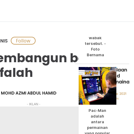
daripada
lebih
sejuta
penduduk
yang
dijangkiti
wabak
NIS
tersebut. -
Foto
embangun bangsa
Bernama
 falah
Kegilaan
arked
permainan
MOHD AZMI ABDUL HAMID
28 Julai 2021
07:10am
- IKLAN -
Pac-Man
adalah
antara
permainan
yang popular