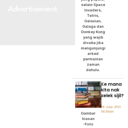
selain Space
Invaders,
Tetris,
Galaxian,
Galaga dan
Donkey Kong
yang wajib
dicuba jika
mengunjungi
arked
permainan
zaman
dahulu.
Ke mana
kita nak
kelek sijil?
28 Julai 2021
06:55am
Gambar
hiasan
-Foto