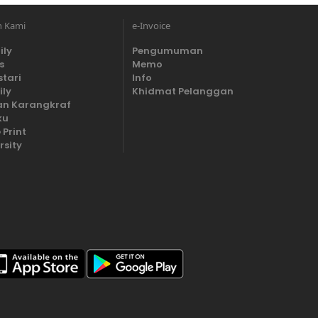
n Kami
e-Invoice
ily
Pengumuman
s
Memo
stari
Info
ily
Khidmat Pelanggan
n Karangkraf
ku
 Print
rsity