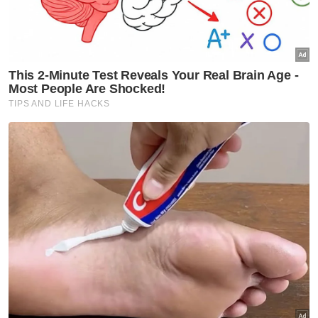
akan digunakan semula untuk beberapa
tujuan yang telah dikenal pasti termasuk
menangani hakisan tanah.
Artikel Berkaitan:
Taman rekreasi kucing dibuka di Shah Alam
Kerusi Stadium Shah Alam diberi percuma kepada
PBT, pejabat daerah
KKDW peruntuk RM3.64 juta projek pembangunan di
Labuan
"Kerusi-kerusi masih baik pula akan diberikan
kepada stadium lain seperti di Sabak
Bernam, Sungai Besar dan Selayang bagi
menggantikan tempat duduk simen yang
digunakan ketika ini," katanya. - Bernama