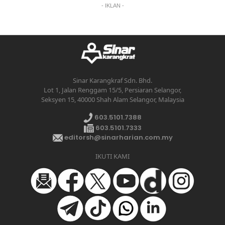
- IKLAN -
Sinar Karangkraf Sdn. Bhd.
Lot 1, Jalan Renggam 15/5, Persiaran Selangor,
Seksyen 15, 40000 Shah Alam Selangor, Malaysia
603.5101.7388
603.5101.7333
editorsh@sinarharian.com.my
IKUTI KAMI