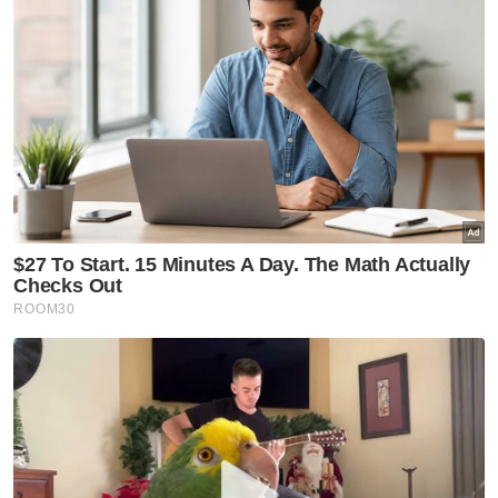
Stadium Shah Alam
Artikel Disyorkan
Selangor KL
'Kereta warisan' tersadai
punca parkir makin sempit
Selangor KL
Xplorasi Warisan KL: Edisi
Merdeka bawa rakyat telusuri
jejak kemerdekaan
Selangor KL