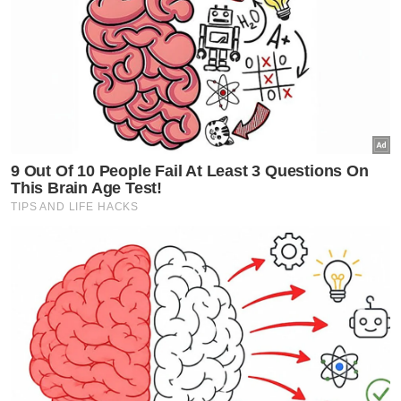
Dalam hal sama, Amirudin berkata, tempoh
setahun yang ditetapkan bagi perobohan
Stadium Shah Alam itu adalah mengikut
terma ditetapkan oleh pihak berkuasa
tempatan memandangkan Seksyen 13
adalah kawasan perniagaan dan perumahan.
Beliau berkata, pencemaran bunyi akibat
kerja-kerja perobohan itu tidak boleh
melebihi tujuh desibel menerusi kaedah
konvensional digunakan bagi proses
berkenaan.
Amirudin berkata, sebahagian aset Stadium
Shah Alam seperti runtuhan batu bata juga