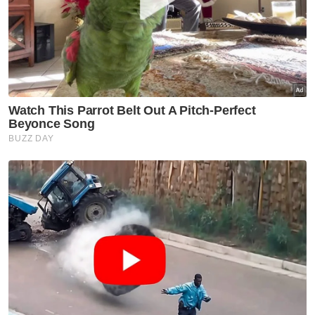
Penyelarasan bantuan Ampang
diperkemas, Azman mahu
pastikan kebajikan rakyat
terbela
Selangor KL
Olympia perkukuh kerjasama
strategik, perluas impak
kepada komuniti