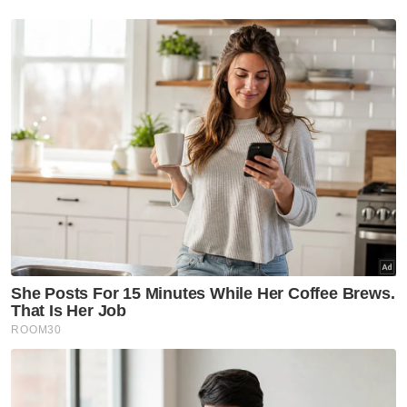
Berapakah jumlah pendapatan bulanan semua
ahli isi rumah anda?
Kurang daripada RM3,500
RM3,500 - RM5,000
RM5,001 - RM8,000
RM8,001 - RM12,000
RM12,001 - RM16,000
Lebih daripada RM16,000
Tidak rela berkata
VPoints:
0
Masuk | Daftar
Menteri Besar Selangor
KSSA
Pulau Carey