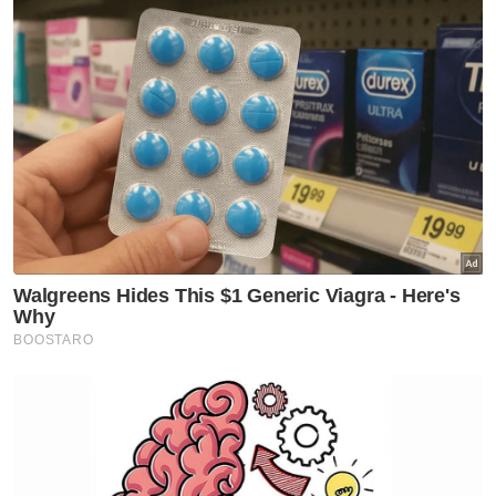
Langat dan Hulu Selangor berpotensi disenarai
pendek bagi penukaran tanah.
Beliau berkata, perkara itu sedang
dibincangkan antara Setiausaha Kerajaan
Negeri yang mewakili Menteri Besar Selangor
(Pemerbadanan) atau MBI dengan Malaysian
Resources Corporation Berhad (MRCB)
selaku pemaju projek.