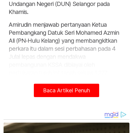
Undangan Negeri (DUN) Selangor pada
Khamis.
Amirudin menjawab pertanyaan Ketua
Pembangkang Datuk Seri Mohamed Azmin
Ali (PN-Hulu Kelang) yang membangkitkan
perkara itu dalam sesi perbahasan pada 4
Julai lepas dengan mendakwa
pembangunan KSSA dibiayai oleh
pertukaran tujuh lot tanah seluas 1,277
hektar tanah di Pulau Carey.
Baca Artikel Penuh
Dalam pada itu, Amirudin berkata, kerajaan
negeri mempunyai tempoh setahun dari
bermulanya perobohan Stadium Shah Alam
untuk mengenal pasti tanah dipindah milik bagi
kos pembinaan KSSA dengan tanah di Kuala