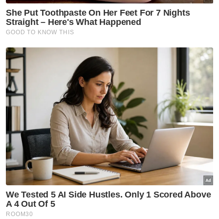
Ikuti Channel rasmi Sinar Harian di WhatsApp
supaya anda tidak terlepas berita-berita
terkini daripada kami. Jom!
Klik di sini!
Muat turun aplikasi Sinar Harian.
Klik di sini!
Jawab soalan kaji selidik dan
dapatkan
×
baucar tunai.