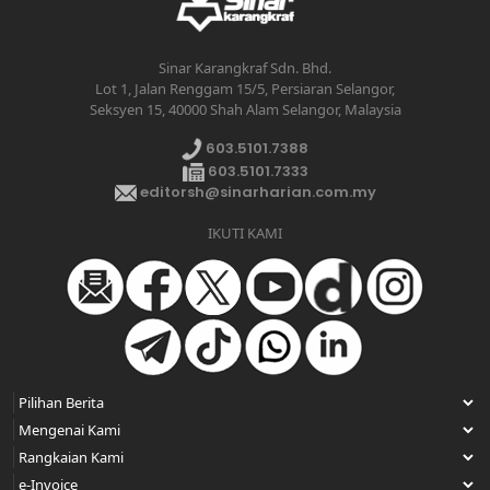
Sinar Karangkraf Sdn. Bhd.
Lot 1, Jalan Renggam 15/5, Persiaran Selangor,
Seksyen 15, 40000 Shah Alam Selangor, Malaysia
603.5101.7388
603.5101.7333
editorsh@sinarharian.com.my
IKUTI KAMI