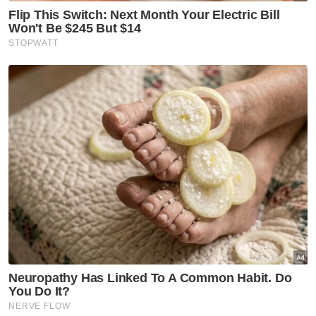
Artikel Disyorkan
Semasa
Pasangan suami isteri dilapor
hilang ditahan selepas serah
diri
Semasa
Leong Kiew Hau hilang 9 hari,
kali terakhir dilihat di rumah
Semasa
Lori terbabas: Operasi Shuttle
Selatan, ETS alami kelewatan