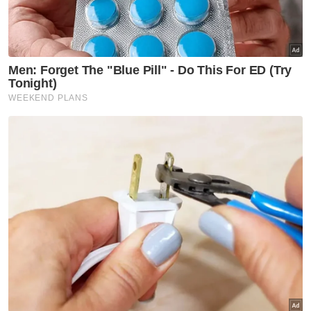
Muat turun aplikasi Sinar Harian.
Klik di sini!
Keropok Beracun
Wajah Arwah
Berseri
Tersenyum