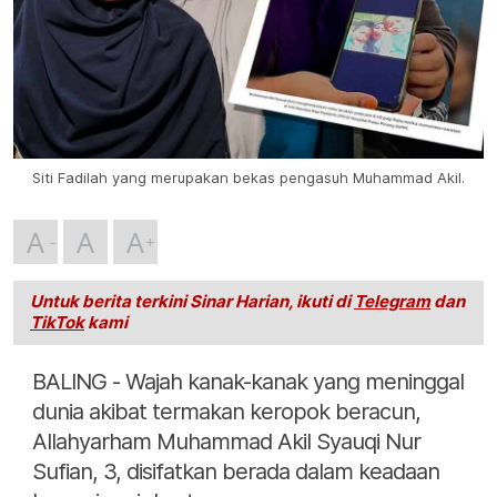
Siti Fadilah yang merupakan bekas pengasuh Muhammad Akil.
A
A
A
Untuk berita terkini Sinar Harian, ikuti di
Telegram
dan
TikTok
kami
BALING - Wajah kanak-kanak yang meninggal
dunia akibat termakan keropok beracun,
Allahyarham Muhammad Akil Syauqi Nur
Sufian, 3, disifatkan berada dalam keadaan