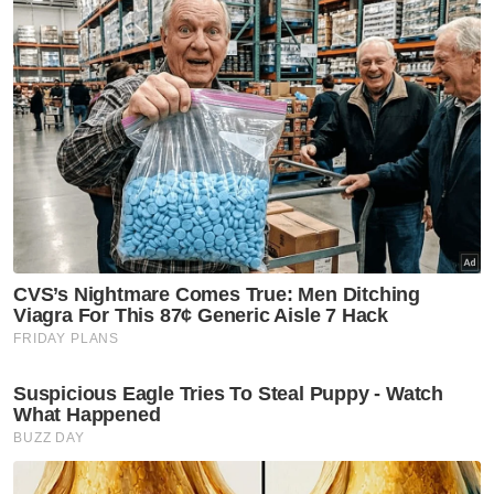
Jelasnya, kali terakhir bertemu arwah pada
Hari Raya Aidilfitri tahun lalu ketika dibawa ibu
mangsa.
"Saya juga berharap adiknya, Muhammad
Luth kembali pulih walaupun dilaporkan
kritikal dan sedang dirawat di HPP," katanya.
Sinar Harian sebelum ini melaporkan dua
beradik kritikal selepas termakan keropok
disyaki bercampur racun di Kampung Padang
Ubi, Labu Besar, Kulim pada Ahad.
Artikel Berkaitan:
'Keropok beracun mungkin dicampak monyet