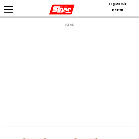
Log Masuk
Daftar
- IKLAN -