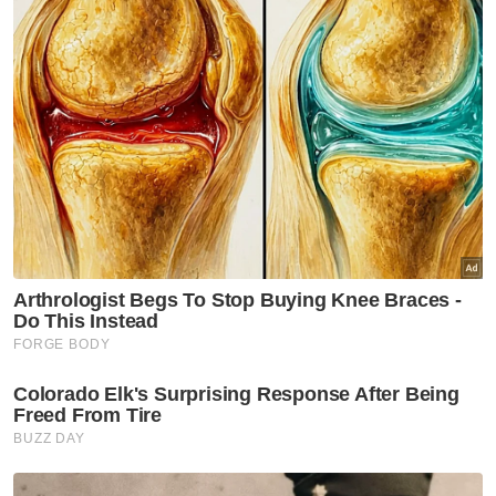
sebelum dimakan mangsa'
Keropok beracun: Lelaki dipercayai pemilik kebun
direman enam hari
Keropok beracun: Jenazah abang selamat
dikebumikan
Keropok beracun: Peket kecil dipercayai racun tikus
ditemui
Keropok beracun: Ibu reda pemergian anak sulung
Keropok beracun: Abang meninggal dunia
Dalam kejadian itu, kedua-dua beradik itu
dikatakan mengambil keropok yang
disangkut pada tiang dawai pagar kebun,
tidak jauh dari rumah mereka.