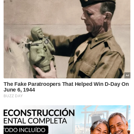
Keropok mengandungi racun tikus itu
dipercayai bagi tujuan menghalau haiwan liar
yang mengancam tanaman penduduk.
Ikuti Channel rasmi Sinar Harian di WhatsApp
supaya anda tidak terlepas berita-berita
terkini daripada kami. Jom!
Klik di sini!