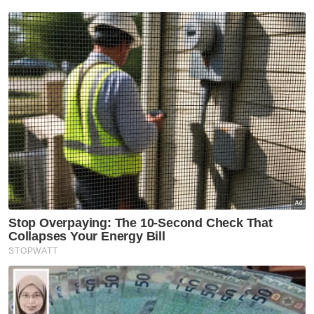
Semasa
PDRM perinci mekanisme
penugasan anggota dalam
AVSEC