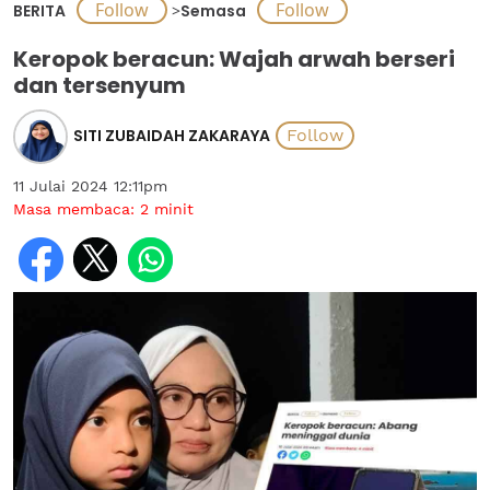
BERITA
>
Semasa
Keropok beracun: Wajah arwah berseri
dan tersenyum
SITI ZUBAIDAH ZAKARAYA
11 Julai 2024 12:11pm
Masa membaca:
2
minit