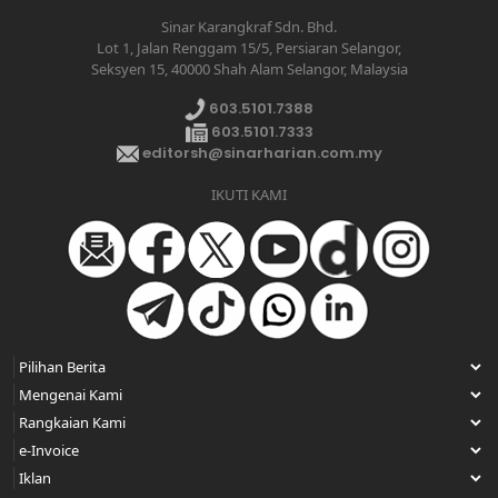
Sinar Karangkraf Sdn. Bhd.
Lot 1, Jalan Renggam 15/5, Persiaran Selangor,
Seksyen 15, 40000 Shah Alam Selangor, Malaysia
603.5101.7388
603.5101.7333
editorsh@sinarharian.com.my
IKUTI KAMI