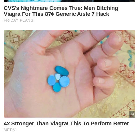
Semasa
Suami orang, janda dicekup
khalwat, penguat kuasa temui
'ubat kuat' dan kondom
Semasa
Gagal kawal marah, warga
Bangladesh tetak rakan
serumah
Semasa
Pokok tumbang hempap kereta
dinaiki suami isteri, cucu
Semasa
Taktik guna Vellfire angkut
rokok putih gagal, suspek