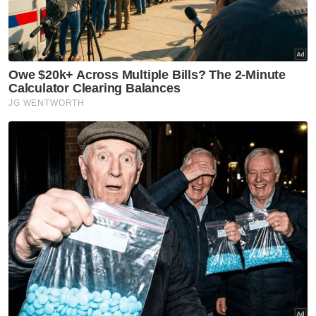
VPoints:
0
Masuk | Daftar
Warga Singapura
Air Terjun
Sesat
Bomba
Artikel Disyorkan