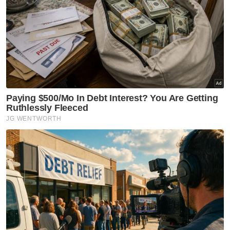
Ikuti Channel rasmi Sinar Harian di WhatsApp
supaya anda tidak terlepas berita-berita
terkini daripada kami. Jom!
Klik di sini!
Artikel Berkaitan:
Empat lelaki warga asing ceroboh Pusat Hidrografi
Nasional TLDM diberkas
Remaja sesat ketika riadah di Bukit Broga ditemui
meninggal dunia
Pelajar IPTA hilang di air terjun ditemukan lemas
Muat turun aplikasi Sinar Harian.
Klik di sini!
Jawab soalan kaji selidik dan
dapatkan
×
baucar tunai.
Apakah status hubungan anda?
Bujang
Kahwin