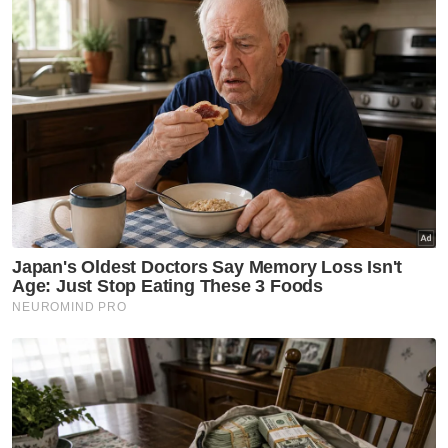
"Tiga lelaki warga Singapura berusia 22 tahun
dan seorang lelaki tempata tidak mengalami
sebarang kecederaan, mereka berjaya
dibawa turun pada jam 1.02 pagi, Isnin,
kemudian diserahkan kepada pihak polis
untuk tindakan lanjut," katanya.