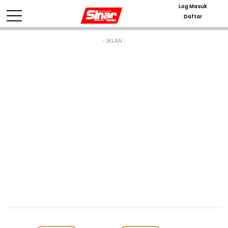
Log Masuk
Daftar
- IKLAN -