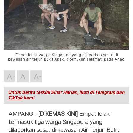
Empat lelaki warga Singapura yang dilaporkan sesat di
kawasan air terjun Bukit Apek, ditemukan selamat, pada Ahad.
A
A
A
Untuk berita terkini Sinar Harian, ikuti di
Telegram
dan
TikTok
kami
AMPANG -
[DIKEMAS KINI]
Empat lelaki
termasuk tiga warga Singapura yang
dilaporkan sesat di kawasan Air Terjun Bukit