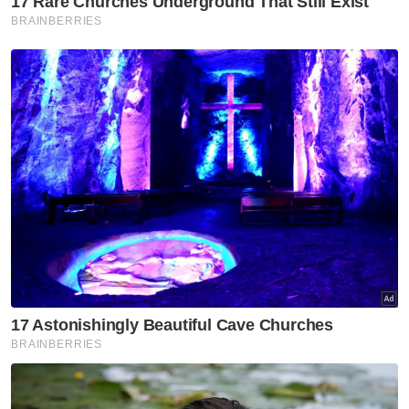
Bukit Broga
Meninggal Dunia
Jatuh Gaung
Artikel Disyorkan
Semasa
Lelaki maut motosikal terbabas
masuk sungai
Semasa