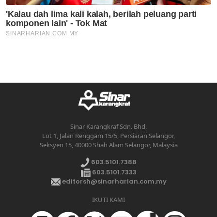
Sinar Karangkraf Sdn. Bhd.
Lot 1, Jalan Renggam 15/5, Persiaran Selangor,
Seksyen 15, 40000 Shah Alam Selangor, Malaysia
603.5101.7388
603.5101.7333
editorsh@sinarharian.com.my
IKUTI KAMI