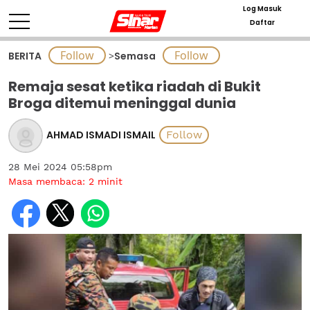
Log Masuk
Daftar
BERITA
>
Semasa
Remaja sesat ketika riadah di Bukit
Broga ditemui meninggal dunia
AHMAD ISMADI ISMAIL
28 Mei 2024 05:58pm
Masa membaca:
2
minit