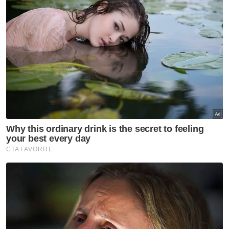
Video tular aksi bahaya: Polis
kesan pemandu, penumpang
Alza
Semasa
Bapa lemas cuba selamatkan
anak jatuh kolam ikan
Semasa
Enam individu direman
seminggu bantu siasatan kes
culik