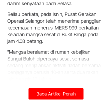
dalam kenyataan pada Selasa.
Beliau berkata, pada Isnin, Pusat Gerakan
Operasi Selangor telah menerima panggilan
kecemasan menerusi MERS 999 berkaitan
kejadian mangsa sesat di Bukit Broga pada
jam 4.08 petang.
"Mangsa beralamat di rumah kebajikan
Sungai Buloh dipercayai sesat semasa
sedang menjalankan aktiviti riadah bersama
penjaganya berusia 40-an serta dua rakan
lain berusia 13 tahun.
"Mangsa mula mendaki pada jam 8 pagi,
Baca Artikel Penuh
Isnin.
"Bagaimanapun, penjaga itu tidak bersama