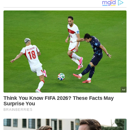
mangsa ketika kejadian berlaku kerana laluan
balik semasa 'trekking' berbeza," katanya.
Katanya, susulan laporan yang diterima,
sepasukan anggota serta pegawai dari Balai
Bomba dan Penyelamat Semenyih telah
digerakan ke lokasi bagi operasi mencari dan
menyelamat (SAR).
Artikel Berkaitan:
Rakyat Malaysia antara mangsa terhidu gas
beracun di Singapura meninggal dunia
Seorang bakal jemaah haji Malaysia meninggal dunia
di Makkah
Anggota MALBATT meninggal dunia di Lubnan
Beliau berkata, agensi bantuan lain seperti
Polis Diraja Malaysia, malim gunung, Ranjer
Hutan, Pejabat Perhutanan, Angkatan