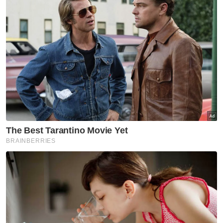
Pertahanan Awam Malaysia dan Pasukan
Bomba Sukarela Serdang turut terlibat
dalam SAR.
"Gerakan mencari dan menyelamat itu
merangkumi pencarian dari puncak satu
hingga ke puncak tiga seluas 1.5 kilometer.
"Kaedah yang digunakan dalam operasi
tersebut adalah “sweeping searching” dari
puncak tiga hingga ke Pusat Kawalan Bomba.
Berita Telus & Tulus menerusi E-Mel setiap
hari!