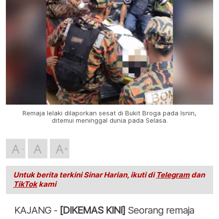
Remaja lelaki dilaporkan sesat di Bukit Broga pada Isnin,
ditemui meninggal dunia pada Selasa.
A
A
A
Untuk berita terkini Sinar Harian, ikuti di
Telegram
dan
TikTok
kami
KAJANG -
[DIKEMAS KINI]
Seorang remaja