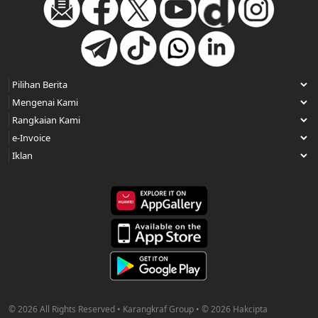
© 2026 All Rights Reserved • Karangkraf Group • © 2026 Hakcipta