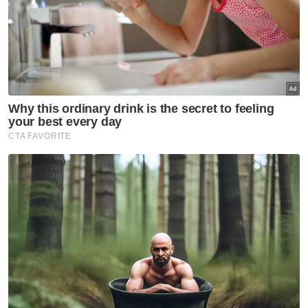
"Pencarian hari pertama ditangguhkan pada
jam 2.30 pagi," katanya.
Wan Md Razali berkata, mayat diserahkan
kepada Ibu Pejabat Polis Daerah Kajang
untuk tindakan lanjut.
Ikuti Channel rasmi Sinar Harian di WhatsApp
supaya anda tidak terlepas berita-berita
terkini daripada kami. Jom!
Klik di sini!