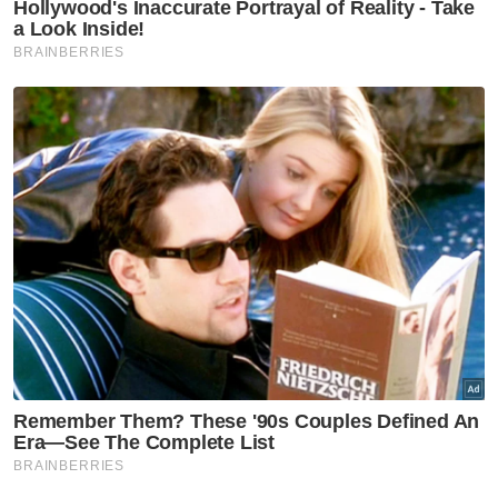
"Muda juga menantikan penjelasan dari rakan
sekutunya Menteri Komunikasi dan Digital,
Fahmi Fadzil yang merupakan jurucakap bagi
Kerajaan Perpaduan," jelasnya.
Menurut Muda, Malaysia mengalami
penurunan dalam hampir semua faktor yang
dinilai termasuk prestasi ekonomi, kecekapan
kerajaan dan kecekapan perniagaan.