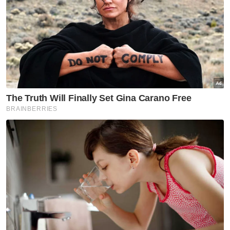
tahun lalu, demikian menurut Laporan WCR
yang dikeluarkan Institut Antarabangsa bagi
IMD.
Singapura muncul sebagai ekonomi paling
kompetitif di dunia, mendaki empat anak
tangga dari tahun sebelumnya untuk
mengatasi Switzerland di tempat kedua,
diikuti Denmark di tempat ketiga.
Tambah kenyataan itu, lebih khuatir Malaysia
kini berada di bawah kedudukan Indonesia
dan Singapura dalam indeks tersebut serta
sedikit lebih tinggi daripada Filipina.
Artikel Berkaitan:
Kedudukan Malaysia dalam ranking daya saing dunia
IMD akan bertambah baik