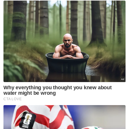
Berita Telus & Tulus menerusi E-Mel setiap
hari!
"Satu-satunya pengecualian adalah dalam
bidang infrastruktur, di mana Malaysia
berjaya mengekalkan kedudukan yang
sama," katanya.
Ikuti Channel rasmi Sinar Harian di WhatsApp
supaya anda tidak terlepas berita-berita
terkini daripada kami. Jom!
Klik di sini!