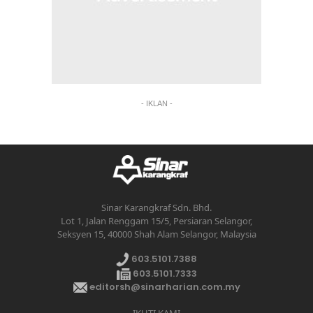
- IKLAN -
Sinar Karangkraf Sdn. Bhd.
Lot 1, Jalan Renggam 15/5, Persiaran Selangor,
Seksyen 15, 40000 Shah Alam Selangor, Malaysia
603.5101.7388
603.5101.7333
editorsh@sinarharian.com.my
IKUTI KAMI