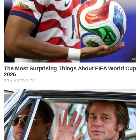
Muat turun aplikasi Sinar Harian.
Klik di sini!
Muda
Tuntut Penjelasan
PM
Kedudukan Malaysia
IMD
Menurun