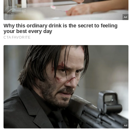
Kelemahan ringgit beri impak besar kedudukan
Malaysia dalam Daya Saing Dunia IMD 2024
Guru Bahasa Inggeris dari Singapura: Ini penjelasan
Perdana Menteri
"Dengan penurunan yang signifikan ini,
adakah Lim Guan Eng akan mengeluarkan
kenyataan media sekali lagi untuk
menyuarakan pandangannya
memandangkan pada tahun 2022 beliau
pernah mengutarakan kegagalan Malaysia
dalam beberapa aspek yang penting.