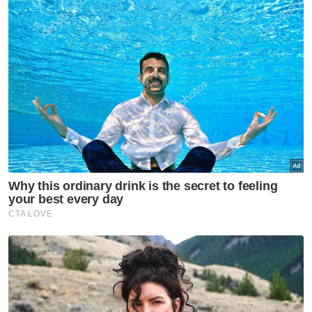
negara dalam WCR 2024 dan keempat dalam
kalangan negara di ASEAN selepas
Singapura, Thailand serta Indonesia.
Malaysia jatuh tujuh anak tangga daripada
kedudukan ke-27 yang dicatatkan pada