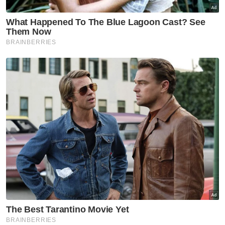
pondok di negeri ini
Politik
Dewan Ulama Pas pertahan
Abdul Hadi dakwaan DAP mahu
hapuskan Islam, Melayu