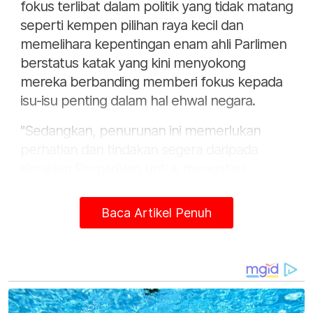
fokus terlibat dalam politik yang tidak matang
seperti kempen pilihan raya kecil dan
memelihara kepentingan enam ahli Parlimen
berstatus katak yang kini menyokong
mereka berbanding memberi fokus kepada
isu-isu penting dalam hal ehwal negara.
"Sedangkan, penurunan ini memerlukan
perhatian dan tindakan segera daripada
Kerajaan Perpaduan untuk mengatasi
kelemahan yang telah dikenal pasti dan
memulihkan kedudukan Malaysia sebagai
Baca Artikel Penuh
negara yang bersaing tinggi di peringkat
global dalam masa terdekat," ujarnya dalam
satu kenyataan pada Khamis.
Sebelum ini, media melaporkan Malaysia
berada di kedudukan ke-34 daripada 67