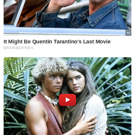
Artikel Disyorkan
Politik
PRN Melaka: Julai keluar
kerajaan, Ogos mahu runding
kerusi – Akmal Saleh
Politik
Muafakat parti Melayu bukan
sekadar strategi pembahagian
kerusi - Annuar Musa
Politik
Kesatuan Pondok-pondok
Kelantan tidak mewakili
pendirian semua institusi