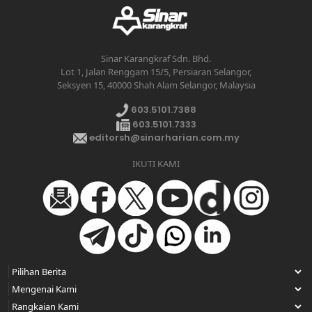
Sinar Karangkraf Sdn. Bhd.
Lot 1, Jalan Renggam 15/5, Persiaran Selangor,
Seksyen 15, 40000 Shah Alam Selangor, Malaysia
603.5101.7388
603.5101.7333
editorsh@sinarharian.com.my
IKUTI KAMI