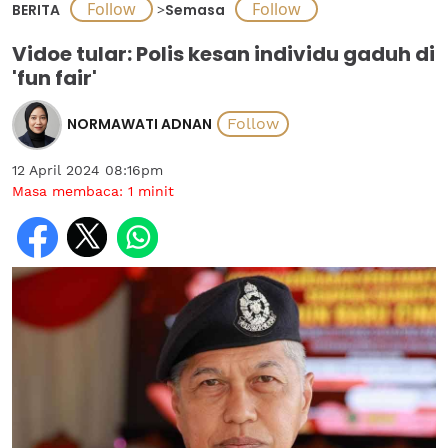
BERITA
>
Semasa
Vidoe tular: Polis kesan individu gaduh di
'fun fair'
NORMAWATI ADNAN
12 April 2024 08:16pm
Masa membaca:
1
minit