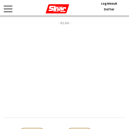
Log Masuk
Daftar
- IKLAN -