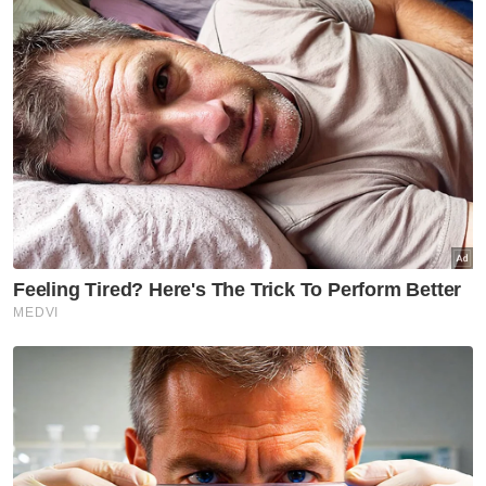
"Polis akan mengambil langkah proaktif
terhadap setiap perlakuan jenayah yang
menimbulkan kegusaran bagi memastikan
daerah ini selamat," katanya.
Video tular memaparkan seorang lelaki
berkelakuan berang dan bertindak
memecahkan alat permainan yang berada di
situ.
Nak berita-berita terkini dengan lebih pantas?
Jom sertai saluran WhatsApp Sinar Harian:
https://whatsapp.com/channel/0029Va4iEylE
Artikel Berkaitan:
Rusuhan di Genting Highlands, polis kesan lapan
individu