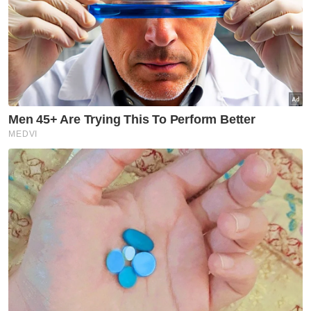
Polis siasat individu hina Islam, PDRM
Polis siasat kes gaduh pelajar dua sekolah di Rawang
Muat turun aplikasi Sinar Harian.
Klik di sini!
Video Tular
Polis
Fun Fair
Bergaduh