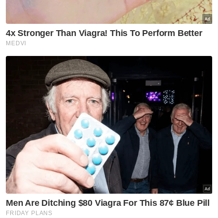
Artikel Disyorkan
Semasa
Jenazah tiga anggota polis
maut renjatan elektrik akan
dibawa pulang ke kampung
halaman
Semasa
Penerbangan mencemaskan,
penumpang didakwa cuba
buka pintu kecemasan
Semasa
Pelajar kolej lemas ketika
mandi-manda bersama
sembilan rakan
Semasa
Ismail Sabri didakwa esok di