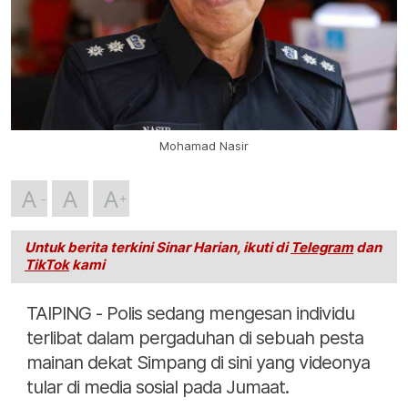
Mohamad Nasir
A
A
A
Untuk berita terkini Sinar Harian, ikuti di
Telegram
dan
TikTok
kami
TAIPING - Polis sedang mengesan individu
terlibat dalam pergaduhan di sebuah pesta
mainan dekat Simpang di sini yang videonya
tular di media sosial pada Jumaat.