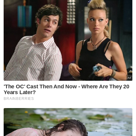
yang telah menyumbang khidmat bakti
kepada Jabatan Penjara. - Bernama
Muat turun aplikasi Sinar Harian.
Klik di sini!
Kerajaan
Tahanan Rumah
Banduan
Artikel Disyorkan