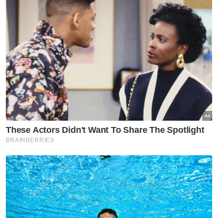
"Kalau yang disabitkan kesalahan itu
melibatkan mereka dari kategori ini, kita lihat
adalah lebih manusiawi kalau letak mereka di
luar dan bukan dalam tembok (penjara) jadi
untuk itu mereka boleh kita pasangkan gajet
kepada mereka untuk kita laksanakan home
detention,” katanya.