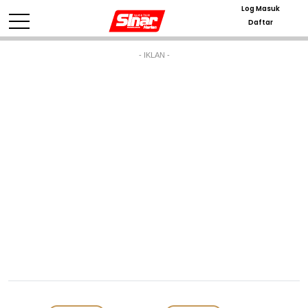
Log Masuk
Daftar
- IKLAN -