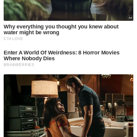
luar jangka hadapi banjir
Kerajaan setuju cuti tanpa rekod Deepavali dibawa
ke Selasa 14 November
Terdahulu, beliau membacakan teks ucapan
perasmian Timbalan Perdana Menteri Datuk
Seri Fadillah Yusof bagi majlis berkenaan.