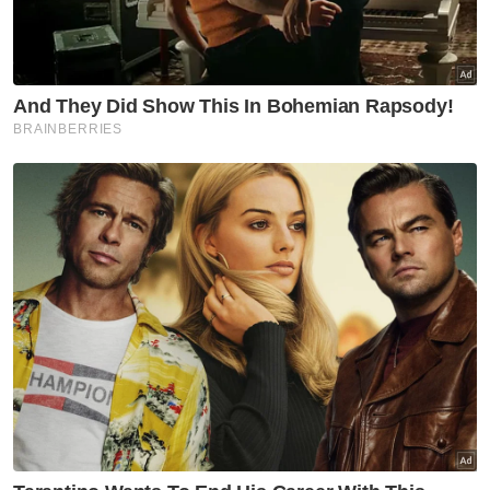
Dalam ucapan berkenaan, Fadillah berkata,
Institusi Penjara Sarawak diumumkan sebagai
penerima Anugerah Penjara Negeri
Cemerlang Tahun 2023 berikutan
pencapaian cemerlang bagi empat petunjuk
prestasi utama (KPI) standard antarabangsa
dalam pengurusan sistem koreksional dan
kepenjaraan.
"Empat KPl yang ditetapkan iaitu kadar
residivis (jenayah berulang) sebanyak 12.7
peratus, jumlah reman sebanyak 13.5
peratus dan kadar kesesakan sebanyak -13.2
peratus, jauh lebih baik berbanding tahap
standard antarabangsa iaitu 20 peratus.