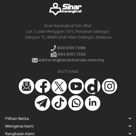
Sinar Karangkraf Sdn. Bhd.
Lot 1, Jalan Renggam 15/5, Persiaran Selangor,
Seksyen 15, 40000 Shah Alam Selangor, Malaysia
603.5101.7388
603.5101.7333
editorsh@sinarharian.com.my
IKUTI KAMI