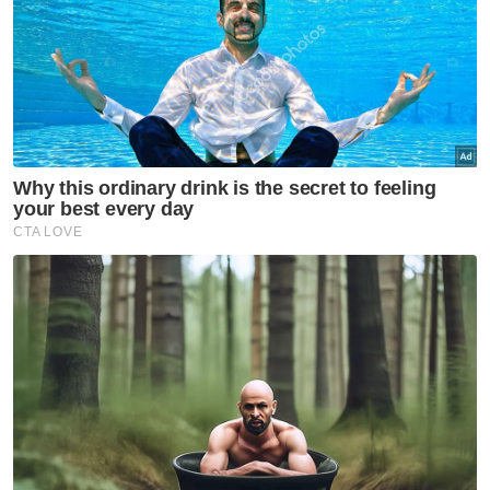
Saifuddin berkata, menerusi program
sedemikian seperti Sistem Parol, Perintah
Kehadiran Wajib serta Program Pemulihan
Pemasyarakatan, kerajaan bukan sahaja
dapat menangani masalah kesesakan
penjara malah ia sebagai langkah penjimatan
kepada negara.
Katanya, program yang telah dijalankan
sebelum ini memberi impak positif dengan
statistik menunjukkan daripada 800 yang
dibebaskan, hanya seorang yang dimasukkan
semula ke dalam penjara.
Artikel Berkaitan:
Tahanan di rumah tiada kaitan dengan Najib -
Saifuddin Nasution
Kerajaan agih RM100 juta laksana kerja kecemasan