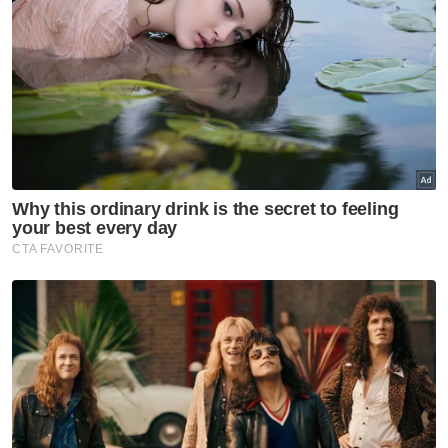
Nasional
Anwar jamin siasatan RCI TH
dilaksana tanpa kompromi
Nasional
RCI TH: Pelan pemulihan
berjaya kukuhkan kedudukan
kewangan
Nasional
Ibu bapa perlu waspada anak
'berkawan' dengan AI - Fahmi
Nasional
RCI Tabung Haji: Ambil
tindakan kalau ada 'sakau',
UMNO tidak bela salah laku -