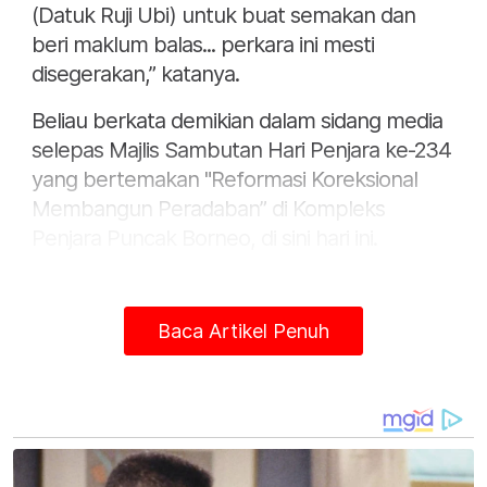
(Datuk Ruji Ubi) untuk buat semakan dan
beri maklum balas... perkara ini mesti
disegerakan,” katanya.
Beliau berkata demikian dalam sidang media
selepas Majlis Sambutan Hari Penjara ke-234
yang bertemakan "Reformasi Koreksional
Membangun Peradaban” di Kompleks
Penjara Puncak Borneo, di sini hari ini.
Menurutnya, penghuni penjara yang terlibat
bagi program berkenaan terdiri daripada
Baca Artikel Penuh
individu yang berpenyakit kronik, warga
emas, Orang Kurang Upaya (OKU) dan ibu
mengandung.