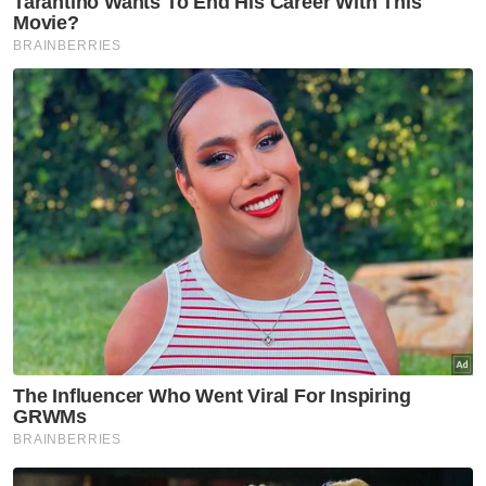
Berita Telus & Tulus menerusi E-Mel setiap
hari!
"Sementara kadar pemenjaraan pada 119 per
100,000 penduduk berbanding standard
antarabangsa iaitu 145 per 100,000
penduduk,” katanya.
Sambutan Hari Penjara hari ini adalah untuk
menghargai kakitangan serta orang ramai