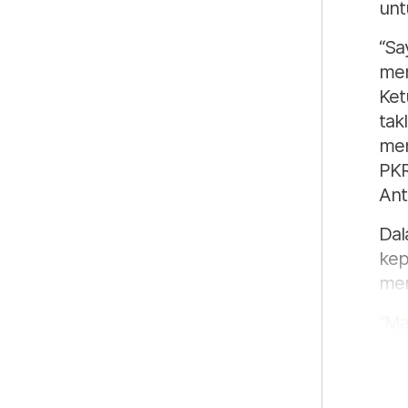
unt
“Sa
men
Ket
tak
men
PKR
Ant
Dal
kep
men
“Ma
ada
gol