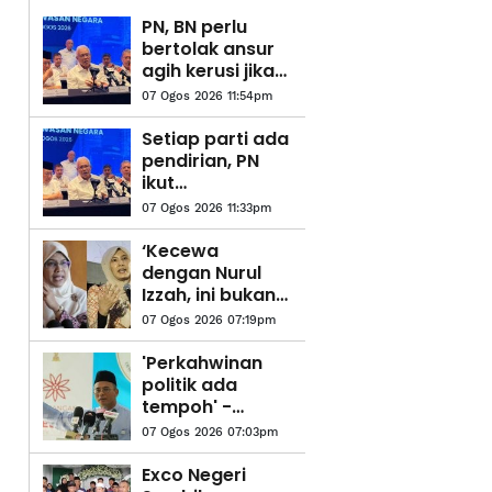
PN, BN perlu
bertolak ansur
agih kerusi jika
mahu kekalkan
07 Ogos 2026 11:54pm
'gelombang
biru' - Hamzah
Setiap parti ada
pendirian, PN
ikut
perlembagaan
07 Ogos 2026 11:33pm
gabungan -
Hamzah
‘Kecewa
dengan Nurul
Izzah, ini bukan
jawatan main-
07 Ogos 2026 07:19pm
main’ - Rodziah
'Perkahwinan
politik ada
tempoh' -
Amirudin
07 Ogos 2026 07:03pm
Exco Negeri