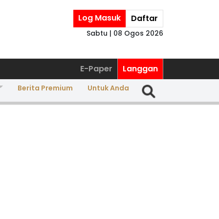
Log Masuk
Daftar
Sabtu | 08 Ogos 2026
E-Paper
Langgan
Berita Premium
Untuk Anda