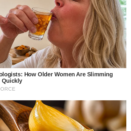
am pada itu, beliau turut merakamkan ucapan
ima kasih kepada semua wanita PKR yang telah
tungkus-lumus dan bekerja keras
enangkan semua calon parti itu sehingga
jadi kerajaan pada hari ini.