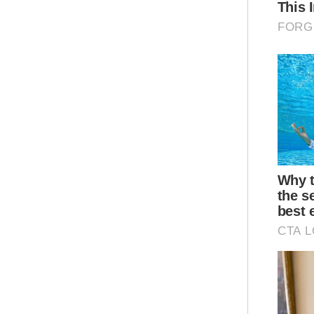
“Se
mad
pen
dim
Ar
“Ba
pel
dan
sed
men
kat