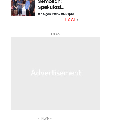
Sembilan:
Spekulasi
terjawab, tiada
07 Ogos 2026 05:01pm
wakil PH atau
LAGI
Bersatu -
Ahmad Maslan
- IKLAN -
- IKLAN -