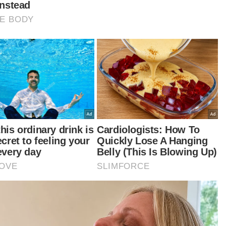
lain pelaksanaan jualan rahmah, skim perubatan
ani, peluasan akses pendidikan dalam konteks
didikan manusiawi, mengurus kemiskinan multi
ensi.
tikel Berkaitan:
Kongres Wanita PKR: Budaya buli wanita, seksisme
dibangkitkan
Agus letak jawatan Ketua Pengarah JKOM tak beri
kesan kepada kerajaan - Jalaluddin
Calon wanita Perpaduan mampu menang 100 peratus -
Fadhlina
ntuan awal persekolahan untuk semua pelajar,
uasan Rancangan Makanan Tambahan (RMT)
 Inisiatif Pendapatan Rakyat (IPR) pastinya yang
aya upaya memenuhi tanggungjawab
geluarkan rakyat daripada kemiskinan,”
anya.