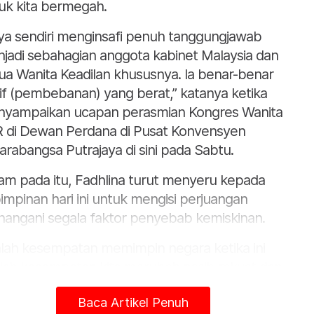
uk kita bermegah.
ya sendiri menginsafi penuh tanggungjawab
jadi sebahagian anggota kabinet Malaysia dan
ua Wanita Keadilan khususnya. Ia benar-benar
lif (pembebanan) yang berat,” katanya ketika
yampaikan ucapan perasmian Kongres Wanita
 di Dewan Perdana di Pusat Konvensyen
arabangsa Putrajaya di sini pada Sabtu.
am pada itu, Fadhlina turut menyeru kepada
impinan hari ini untuk mengisi perjuangan
angani segala faktor penyebab kemiskinan.
lah kesempatan memimpin negara ketika ini
lah kesempatan kita merubah nasib rakyat dan
ongan miskin yang tertindas,” katanya.
Baca Artikel Penuh