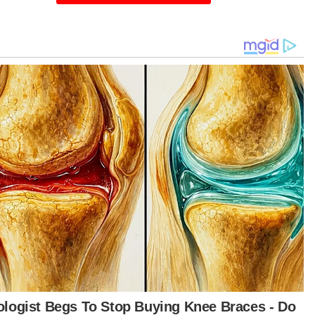
bahnya lagi, sebagai sebahagian daripada
ajaan Perpaduan, pemerintah sekarang komited
uk menoktahkan kemiskinan.
 katanya, boleh dilihat melalui tumpuan kepada
baiki prasarana sekolah daif dan klinik daif.