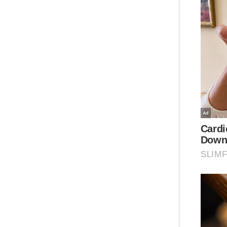
Dal
ter
ber
mem
men