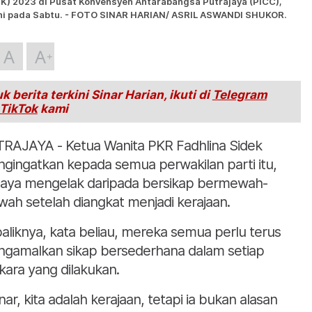
K) 2023 di Pusat Konvensyen Antarabangsa Putrajaya (PICC),
ini pada Sabtu. - FOTO SINAR HARIAN/ ASRIL ASWANDI SHUKOR.
A
A
k berita terkini Sinar Harian, ikuti di
Telegram
TikTok
kami
RAJAYA - Ketua Wanita PKR Fadhlina Sidek
gingatkan kepada semua perwakilan parti itu,
aya mengelak daripada bersikap bermewah-
ah setelah diangkat menjadi kerajaan.
aliknya, kata beliau, mereka semua perlu terus
gamalkan sikap bersederhana dalam setiap
kara yang dilakukan.
nar, kita adalah kerajaan, tetapi ia bukan alasan