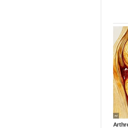
Tam
Ker
unt
Ini
mem