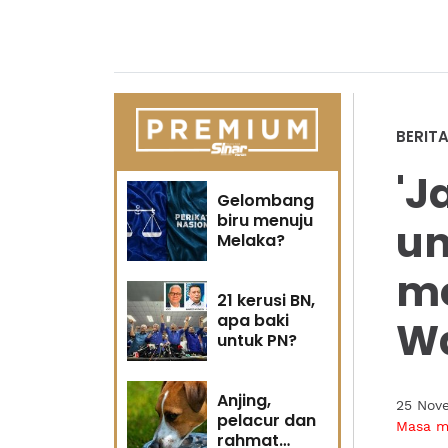
BERIT
'J
Gelombang
biru menuju
un
Melaka?
me
21 kerusi BN,
apa baki
Wa
untuk PN?
Anjing,
25 Nov
pelacur dan
Masa 
rahmat