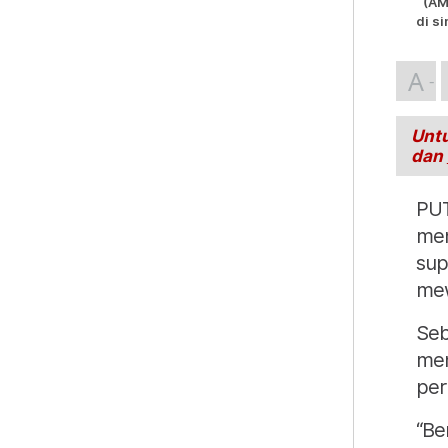
(AM
di s
A
Untu
dan
PUT
men
sup
mew
Seb
men
per
“Be