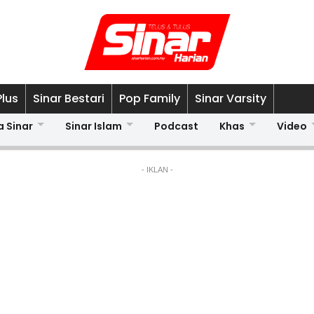
Plus
Sinar Bestari
Pop Family
Sinar Varsity
a Sinar
Sinar Islam
Podcast
Khas
Video
- IKLAN -