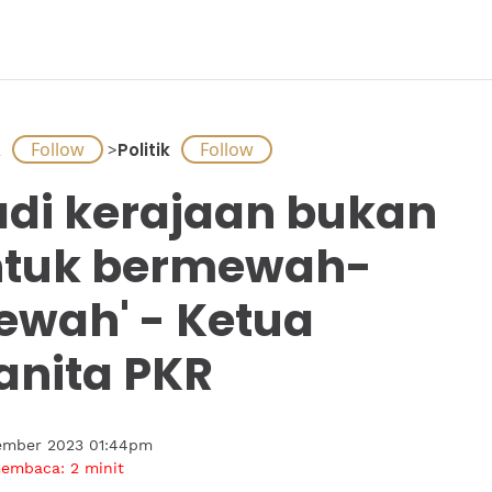
A
>
Politik
adi kerajaan bukan
tuk bermewah-
wah' - Ketua
nita PKR
ember 2023 01:44pm
membaca:
2
minit