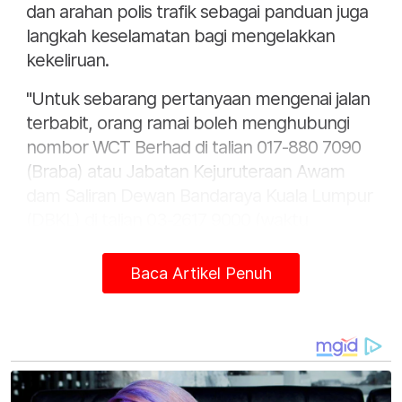
dan arahan polis trafik sebagai panduan juga
langkah keselamatan bagi mengelakkan
kekeliruan.
"Untuk sebarang pertanyaan mengenai jalan
terbabit, orang ramai boleh menghubungi
nombor WCT Berhad di talian 017-880 7090
(Braba) atau Jabatan Kejuruteraan Awam
dam Saliran Dewan Bandaraya Kuala Lumpur
(DBKL) di talian 03-2617 9000 (waktu
pejabat).
Baca Artikel Penuh