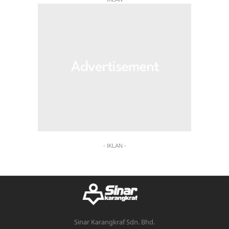
- IKLAN -
Sinar Karangkraf Sdn. Bhd.