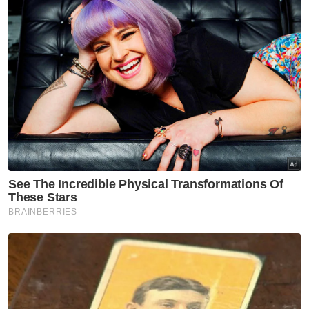
" Aduan juga boleh dibuat melalui Sistem
Penyuraian Trafik KL Barat Sdn Bhd (SPRINT)
di talian 03-7434 7333," ujar kenyataan itu.
Artikel Berkaitan:
Santai Joran Kuala Lumpur tawar hadiah RM17,000
Kuala Lumpur tempat ke-8 bandar terbaik dunia
Tempoh percubaan Melaka bebas kenderaan
bermula Sabtu ini
Muat turun aplikasi Sinar Harian.
Klik di sini!