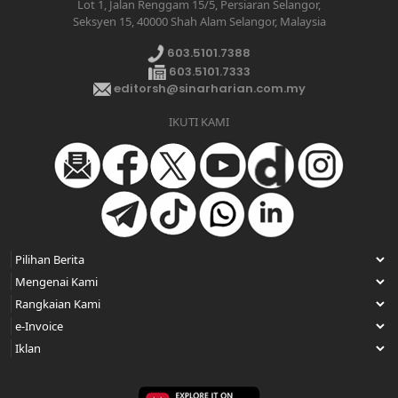
Lot 1, Jalan Renggam 15/5, Persiaran Selangor,
Seksyen 15, 40000 Shah Alam Selangor, Malaysia
603.5101.7388
603.5101.7333
editorsh@sinarharian.com.my
IKUTI KAMI