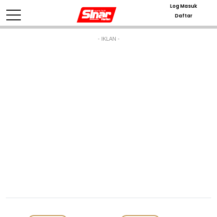
Log Masuk
Daftar
- IKLAN -