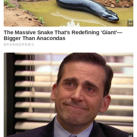
Merdeka bawa rakyat telusuri
jejak kemerdekaan
Selangor KL
Penyelarasan bantuan Ampang
diperkemas, Azman mahu
pastikan kebajikan rakyat
terbela
Selangor KL
Olympia perkukuh kerjasama
strategik, perluas impak
kepada komuniti