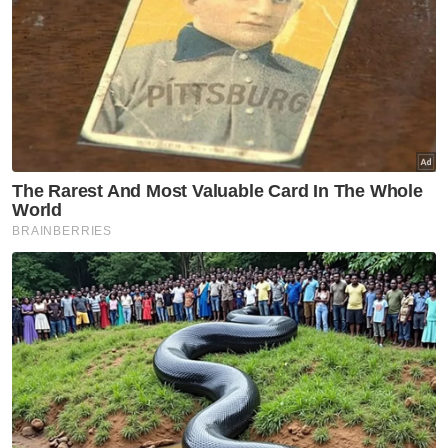
Susur Semantan
Ditutup
Artikel Disyorkan
Selangor KL
'Kereta warisan' tersadai
punca parkir makin sempit
Selangor KL
Xplorasi Warisan KL: Edisi