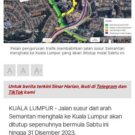
Pelan pengurusan trafik membabitkan jalan susur Semantan
menghala ke Kuala Lumpur yang akan ditutup mulai Sabtu ini.
A
A
A
Untuk berita terkini Sinar Harian, ikuti di
Telegram
dan
TikTok
kami
KUALA LUMPUR - Jalan susur dari arah
Semantan menghala ke Kuala Lumpur akan
ditutup sepenuhnya bermula Sabtu ini
hingga 31 Disember 2023.