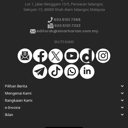
Lot 1, Jalan Renggam 15/5, Persiaran Selangor,
Seksyen 15, 40000 Shah Alam Selangor, Malaysia
603.5101.7388
603.5101.7333
editorsh@sinarharian.com.my
IKUTI KAMI