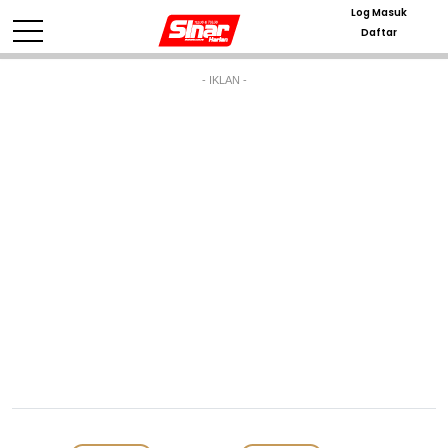
Log Masuk
Daftar
- IKLAN -