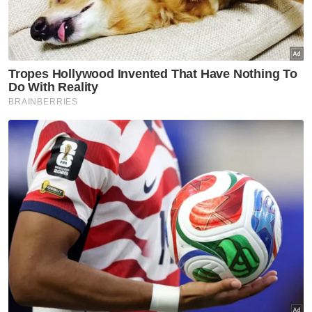
Anwar arah siasatan
menyeluruh kejadian anggota
polis maut di Beaufort