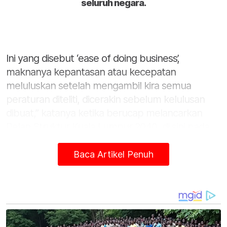
seluruh negara.
Ini yang disebut ‘ease of doing business’,
maknanya kepantasan atau kecepatan
meluluskan setelah mengambil kira semua
peraturan diteliti, dicerakin sebelum kelulusan
dibuat,” katanya ketika berucap melancarkan
Pelan Struktur Kuala Lumpur 2040, di sini pada
Khamis.
Baca Artikel Penuh
Artikel Berkaitan:
Hari Raya Aidiladha disambut meriah seluruh negara
Dasar pendidikan negara perlu dirombak - Maszlee
Pelaksanaan projek skala kecil dipercepat - MOF