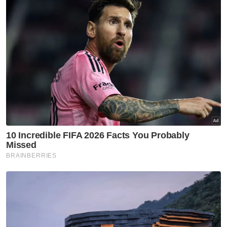
bekerjasama dengan Jabatan Pengangkutan
Jalan bagi mendapatkan data terperinci.
Antara kelayakan yang diperincikan bagi
penerima subsidi petrol bersasar
termasuklah mempunyai kenderaan yang
berdaftar atas nama sendiri, enjin berkapasiti