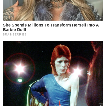
Terdahulu, dalam majlis berkenaan, Saifuddin
menyampaikan Sumbangan Amal Deepavali
Tesco kepada 150 penerima berupa
barangan keperluan harian bernilai RM100
setiap seorang.
Artikel Berkaitan:
Pemilik kenderaan boleh pertikai saman ekor
Nahas Elmina: Peluang kenal pasti punca tipis
Nahas Elmina: Perlukan masa untuk kenal pasti
identiti mayat
Muat turun aplikasi Sinar Harian.
Klik di sini!
KPDNHEP