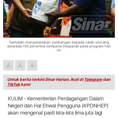
Saifuddin menyampaikan sumbangan kepada salah seorang
daripada 150 penerima sempena Deepavali pada program hari
ini.
A
A
A
Untuk berita terkini Sinar Harian, ikuti di
Telegram
dan
TikTok
kami
KULIM - Kementerian Perdagangan Dalam
Negeri dan Hal Ehwal Pengguna (KPDNHEP)
akan mengenal pasti kira-kira lima juta lagi