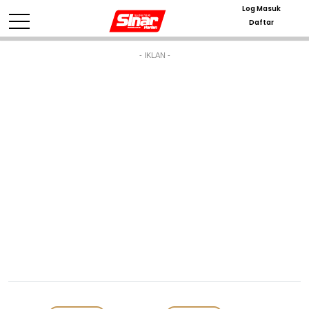
Log Masuk
Daftar
- IKLAN -