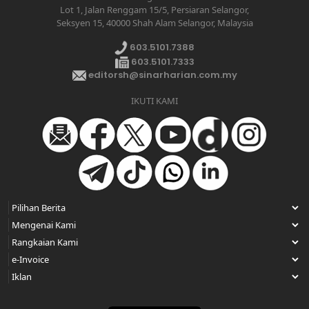
Lot 1, Jalan Renggam 15/5, Persiaran Selangor,
Seksyen 15, 40000 Shah Alam Selangor, Malaysia
603.5101.7388
603.5101.7333
editorsh@sinarharian.com.my
IKUTI KAMI