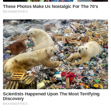
Saifuddin Nasution Ismail
Belanjawan 2020
Artikel Disyorkan
Nasional
MEXCLUB perkukuh ekosistem
dan pembangunan luar bandar
Nasional
SOP lapangan terbang wajar
diselaras semula segera