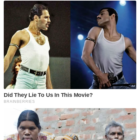
Nasional
Sinergi Google Malaysia-Mara
terajui AI dalam ekosistem
pendidikan
Nasional
F1: Anwar jumpa Pengarah
Eksekutif GP Singapura teliti
amalan terbaik