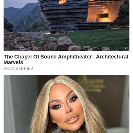
1600cc dan ke bawah atau kenderaan yang
mempunyai kapasiti enjin lebih tinggi mestilah
berusia lebih 10 tahun, motosikal berkapasiti
enjin 150cc dan ke bawah dan motosikal
berkuasa tinggi dengan syarat umur melebihi
tujuh tahun.
Semalam, menerusi Belanjawan2020, Guan
Eng mengumumkan subsidi petrol bersasar
akan dilancarkan bermula Januari 2020 bakal
memanfaatkan lapan juta penerima dengan
jumlah RM2.2 bilion, di mana sebanyak RM30
sebulan untuk pemilik kereta atau RM12
sebulan untuk pemilik motosikal bagi
menunaikan sebahagian daripada janji
Pakatan Harapan.