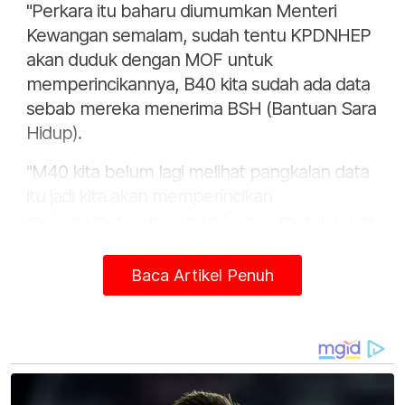
"Perkara itu baharu diumumkan Menteri
Kewangan semalam, sudah tentu KPDNHEP
akan duduk dengan MOF untuk
memperincikannya, B40 kita sudah ada data
sebab mereka menerima BSH (Bantuan Sara
Hidup).
"M40 kita belum lagi melihat pangkalan data
itu jadi kita akan memperincikan
mekanismenya berapa bilangan mereka dan
kita akan tahu," katanya ketika merasmikan
Sumbangan Amal Deepavali di Tesco Kulim
Baca Artikel Penuh
hari ini.
Saifuddin berkata, setakat ini, KPDNHEP
sedang melengkapkan data penerima B40
yang mempunyai kenderaan selain akan