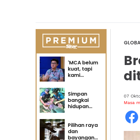
GLOBA
Br
'MCA belum
kuat, tapi
di
kami
berubah' -
Sin Woon
Simpan
07 Okt
bangkai
Masa 
hidupan
marin satu
kesalahan
Pilihan raya
dan
bayangan