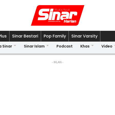
Plus
Sinar Bestari
Pop Family
Sinar Varsity
a Sinar
Sinar Islam
Podcast
Khas
Video
- IKLAN -