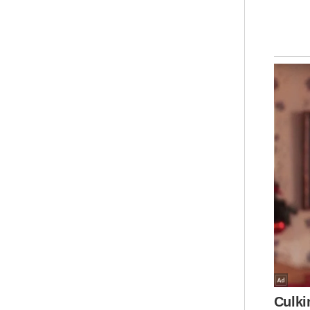
Perda
Bori
Kesa