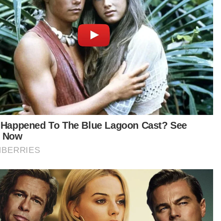
GHANI
08 Aug 2026 11:25am
GLOBAL
Bertengkar isu laluan basikal,
empat remaja baling bebola tisu
basah ditahan
NORAFIDAH ASSAN
08 Aug 2026 08:31am