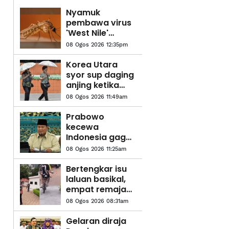
Nyamuk
pembawa virus
'West Nile'
dikesan di Israel
08 Ogos 2026 12:35pm
Korea Utara
syor sup daging
anjing ketika
gelombang
08 Ogos 2026 11:49am
haba cecah 36.7
darjah Celsius
Prabowo
kecewa
Indonesia gagal
ke Piala Dunia,
08 Ogos 2026 11:25am
meskipun
penduduk
Bertengkar isu
hampir 300 juta
laluan basikal,
empat remaja
baling bebola
08 Ogos 2026 08:31am
tisu basah
ditahan
Gelaran diraja