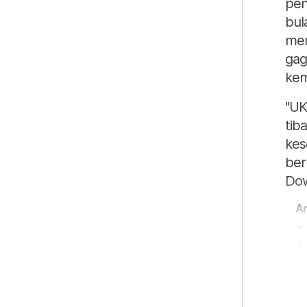
pen
bul
mem
gag
kem
"UK
tib
kes
ber
Dow
Ar
Mua