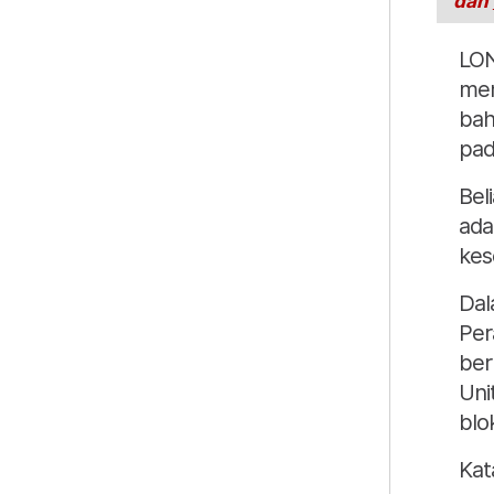
dan
LON
mem
bah
pad
Bel
ada
kes
Dal
Per
ber
Uni
blo
Kat