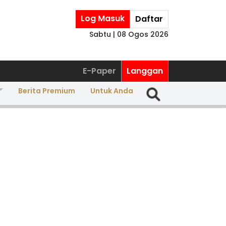
Log Masuk
Daftar
Sabtu | 08 Ogos 2026
E-Paper
Langgan
Berita Premium
Untuk Anda