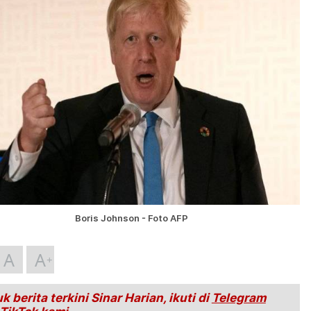
Boris Johnson - Foto AFP
A
A
k berita terkini Sinar Harian, ikuti di
Telegram