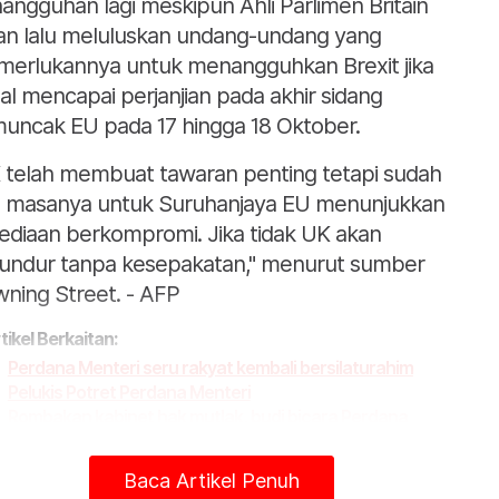
angguhan lagi meskipun Ahli Parlimen Britain
an lalu meluluskan undang-undang yang
erlukannya untuk menangguhkan Brexit jika
al mencapai perjanjian pada akhir sidang
uncak EU pada 17 hingga 18 Oktober.
 telah membuat tawaran penting tetapi sudah
a masanya untuk Suruhanjaya EU menunjukkan
ediaan berkompromi. Jika tidak UK akan
undur tanpa kesepakatan," menurut sumber
ning Street. - AFP
tikel Berkaitan:
Perdana Menteri seru rakyat kembali bersilaturahim
Pelukis Potret Perdana Menteri
Rombakan kabinet hak mutlak, budi bicara Perdana
Menteri - Zahid
Baca Artikel Penuh
t turun aplikasi Sinar Harian.
Klik di sini!