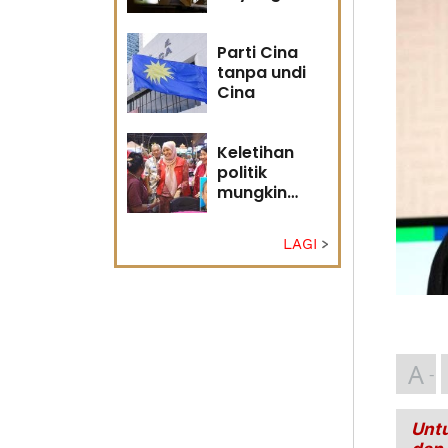
masa
hadapan
Parti Cina
tanpa undi
Cina
Keletihan
politik
mungkin
faktor Nurul
Izzah undur
LAGI
diri -
Penganalisis
politik
A
Untu