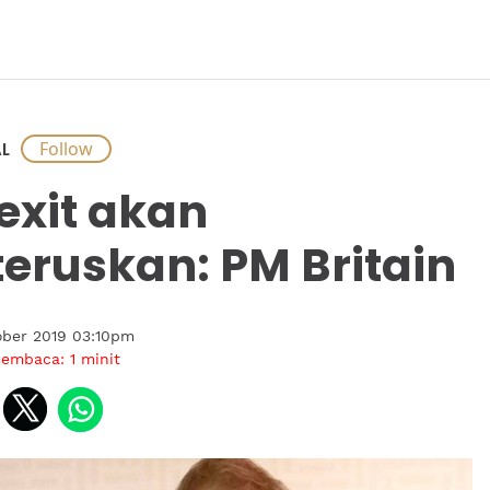
L
exit akan
teruskan: PM Britain
ober 2019 03:10pm
membaca:
1
minit