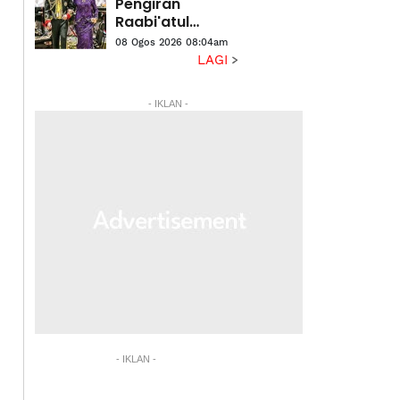
Pengiran
Raabi'atul
Adawiyyah
08 Ogos 2026 08:04am
ditarik balik
LAGI
berkuat kuasa
serta-merta
- IKLAN -
- IKLAN -