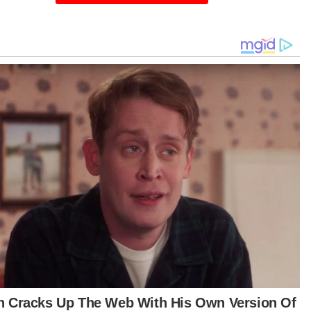
na Menteri Britain
s Johnson
tuan Eropah (EU)
Brexit
Artikel Disyorkan
GLOBAL