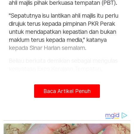
ahli majlis pihak berkuasa tempatan (PBT).
"Sepatutnya isu lantikan ahli majlis itu perlu
dirujuk terus kepada pimpinan PKR Perak
untuk mendapatkan kepastian dan bukan
maklum terus kepada media," katanya
kepada Sinar Harian semalam.
Beliau berkata demikian sebagai mengulas
kenyataan Exco Kerajaan Tempatan,
Pengangkutan Awam, Hal Ehwal Bukan Islam
dan Kampung Baharu Perak, Paul Yong
Baca Artikel Penuh
sebelum ini bahawa PKR Perak masih belum
menyerahkan senarai nama lengkap ahli
majlis PBT untuk dilantik.