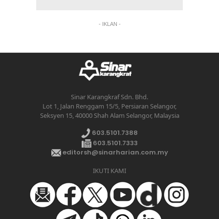
- IKLAN -
Sinar Karangkraf Sdn. Bhd.
Lot 1, Jalan Renggam 15/5, Persiaran Selangor,
Seksyen 15, 40000 Shah Alam Selangor, Malaysia
603.5101.7388
603.5101.7333
editorsh@sinarharian.com.my
IKUTI KAMI