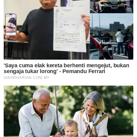
pondok di negeri ini
Politik
Dewan Ulama Pas pertahan
Abdul Hadi dakwaan DAP mahu
hapuskan Islam, Melayu