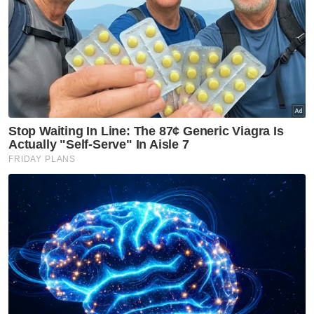
"Kita tak mahu ada sebarang campur tangan
terhadap keputusan dibuat pimpinan dan
seharusnya kerajaan negeri akur dengan
sebarang keputusan yang telah
dimuktamadkan," katanya.
Berita Telus & Tulus menerusi E-Mel setiap
hari!