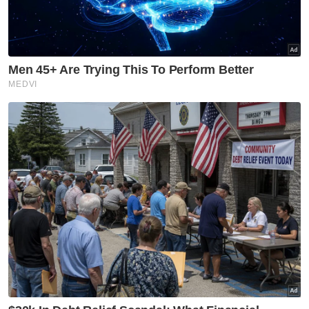
Tinagaran berkata, kuota tersebut tidak
harus diberikan kepada mana-mana parti
politik memandangkan mereka sudah
disediakan tempat yang cukup banyak.
"Seperti mana keputusan menteri besar
yang mahukan kuota pertubuhan bukan
kerajaan (NGO) dalam lantikan ahli majlis PBT
dikekalkan diisi dengan individu yang benar-
benar dalam kalangan NGO, kita sokongan
sepenuhnya," katanya.
Menurutnya, Menteri Besar Perak, Datuk
Seri Ahmad Faizal Azumu harus diberikan
kuasa penuh tanpa dipengaruhi sesiapa
dalam membuat keputusan berhubung
perkara ini.