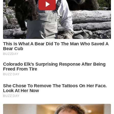
Katanya, pada 8 Ogos satu lagi surat dihantar
sebagai peringatan terhadap senarai nama
yang diberikan dan pejabat Exco berkenaan
sudah pun menghantar surat maklum balas
mengenai penerimaan senarai itu.
Artikel Berkaitan:
Pak Wee seronok ajar rakan, keluarga bahasa
Melayu, loghat Perak
PRN: PKR Perak bantu Kedah, Pulau Pinang
[VIDEO] Pengurangan subsidi T20 supaya tidak
bebankan orang miskin - PM
Tinagaran berkata, Paul sepatutnya merujuk
terus kepada pimpinan PKR jika terdapat
sebarang kemusykilan mengenai senarai
calon ahli majlis yang dihantar itu.