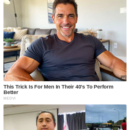
Artikel Disyorkan
Politik
PRN Melaka: Julai keluar
kerajaan, Ogos mahu runding
kerusi – Akmal Saleh
Politik
Muafakat parti Melayu bukan
sekadar strategi pembahagian
kerusi - Annuar Musa
Politik
Kesatuan Pondok-pondok
Kelantan tidak mewakili
pendirian semua institusi