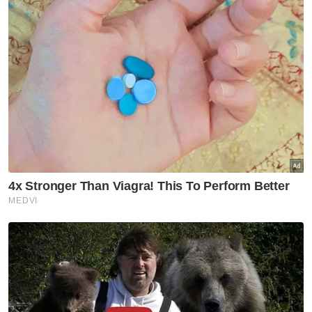
ARTIKEL BERKAITAN:
PKR masih belum beri
senarai nama ahli majlis: Exco
Menjawab kepada kenyataan Paul itu,
Tinagaran memaklumkan pihaknya sudah
menghantar senarai nama ahli majlis pihak
berkuasa tempatan (PBT) di negeri ini sejak
12 Julai lalu kepada pejabat Exco terbabit.