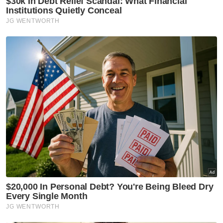
Muat turun aplikasi Sinar Harian.
Klik di sini!
Harap bantu kajian selidik kami dan
×
dapatkan baucar tunai.
Apakah bangsa anda?
Melayu
Cina
India
Etnik Sabah & Sarawak
Lain lain
VPoints:
0
Masuk | Daftar
Parti Komponen PH
MA Tinagaran