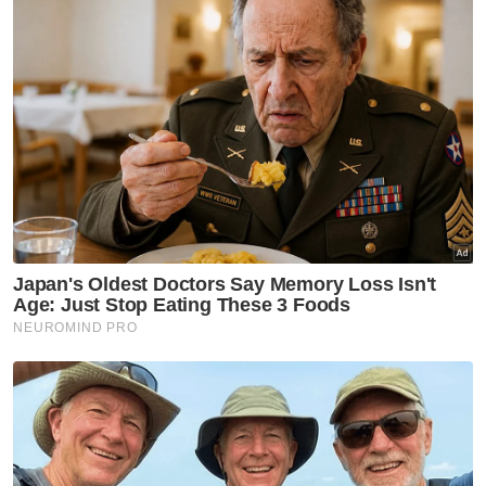
"Kita sebenarnya berada di belakang dia
memberikan sokongan moral ketika
kontroversi siasatan kes rogol pembantu
rumah yang dihadapi sebelum ini.
Seharusnya dia bantu kita permudahkan
lantikan ahli majlis ini.