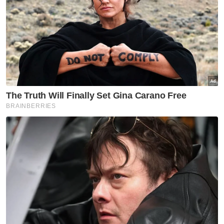
Streamyx
Artikel Disyorkan
BISNES
Rizab antarabangsa BNM
meningkat kepada AS$132.1
bilion
BISNES
Sembilan jenama tempatan
diolah jadi perisa aiskrim edisi
terhad Inside Scoop
BISNES