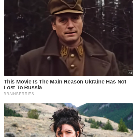
"Hampir 70 peratus pelanggan Streamyx yang
boleh dinaik taraf yang tinggal di kawasan tanpa
liputan UniFi, telah digandakan kepantasan
Streamyx jika tiada halangan teknologi pada
harga sama," katanya.
Dalam pada itu, TM turut menyeru pelanggan
Streamyx yang layak menerima naik taraf
kepantasan agar mengemas kini butiran
perhubungan iaitu nombor telefon dan alamat e-
mel menerusi laman web UniFi atau aplikasi unifi
care. - Bernama
Muat turun aplikasi Sinar Harian.
Klik di sini!