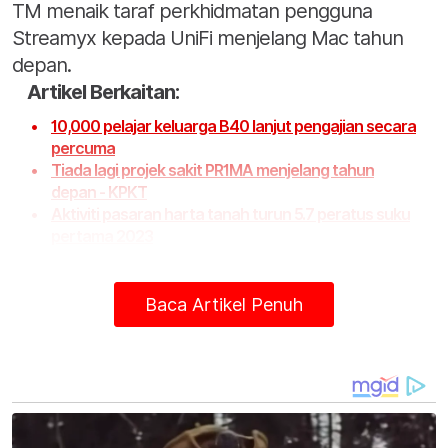
TM menaik taraf perkhidmatan pengguna
Streamyx kepada UniFi menjelang Mac tahun
depan.
Artikel Berkaitan:
10,000 pelajar keluarga B40 lanjut pengajian secara
percuma
Tiada lagi projek sakit PR1MA menjelang tahun
depan - KPKT
Aktiviti pasaran harta tanah turun 5.7 peratus suku
pertama 2023
Baca Artikel Penuh
Untuk pelanggan Streamyx yang tinggal di
kawasan tanpa liputan UniFi, syarikat itu komited
untuk terus melabur dalam teknologi yang
bersesuaian bagi membawa sambungan jalur
lebar berkelajuan tinggi kepada pelanggan.