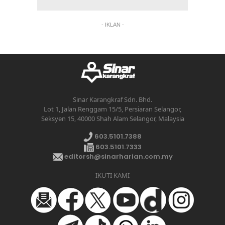
- IKLAN -
Sinar Karangkraf Sdn. Bhd.
Lot 1, Jalan Renggam 15/5, Persiaran Selangor,
Seksyen 15, 40000 Shah Alam Selangor, Malaysia
603.5101.7388
603.5101.7333
editorsh@sinarharian.com.my
IKUTI KAMI