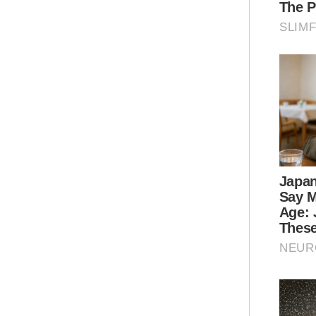
ber
Ar
Ini
Sin
3.4
ber
dar
Tha
dan
dar