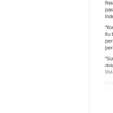
Ras
pas
Ind
"Ko
itu
per
per
"Su
dol
RM4
Dal
men