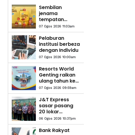
Sembilan
jenama
tempatan
diolah jadi
07 Ogos 2026 11:03am
perisa aiskrim
edisi terhad
Pelaburan
Inside Scoop
institusi berbeza
dengan Individu
07 Ogos 2026 10:00am
Resorts World
Genting raikan
ulang tahun ke-
61 dengan tiket
07 Ogos 2026 09:59am
Merdeka RM38
J&T Express
sasar pasang
20 lokar
bungkusan
06 Ogos 2026 10:37pm
pintar di stesen
LRT
Bank Rakyat