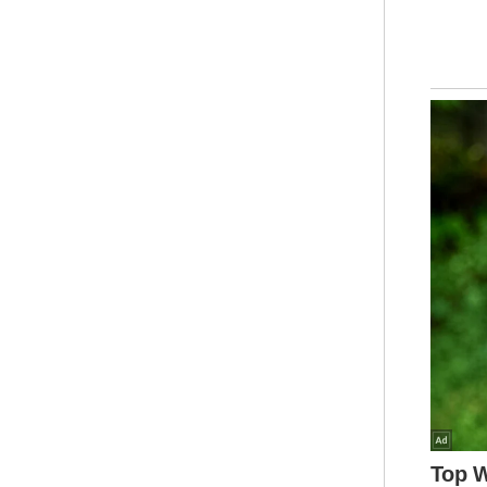
Ia 
dar
ber
dar
Rin
kep
Uni