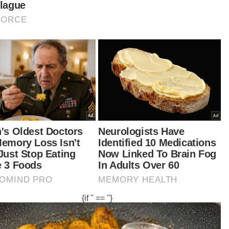
banding mata wang Asean lain.
tikel Berkaitan:
Ringgit dibuka rendah berbanding dolar AS pagi ini
Ringgit dibuka rendah berbanding dolar AS, permintaan
lemah
Ringgit dibuka lemah berbanding dolar AS
 termasuk meningkat berbanding dolar
gapura kepada 3.4227/4269 daripada
277/4312 pada penutupan Jumaat; naik
banding rupiah Indonesia pada 304.6/305.1
ipada 304.9/305.4, mengukuh berbanding baht
iland kepada 13.1220/1431 daripada 13.1591/1787
 tinggi berbanding peso Filipina pada 8.24/8.26
ipada 8.25/8.26. - Bernama