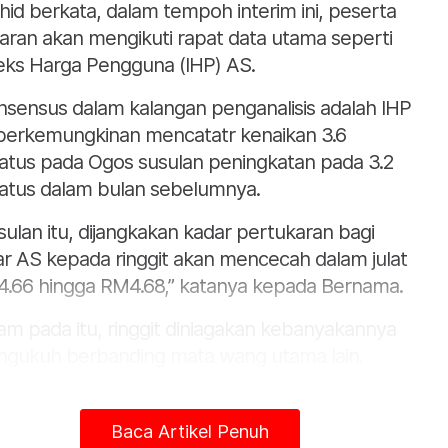
hid berkata, dalam tempoh interim ini, peserta
aran akan mengikuti rapat data utama seperti
eks Harga Pengguna (IHP) AS.
nsensus dalam kalangan penganalisis adalah IHP
 berkemungkinan mencatatr kenaikan 3.6
atus pada Ogos susulan peningkatan pada 3.2
atus dalam bulan sebelumnya.
sulan itu, dijangkakan kadar pertukaran bagi
ar AS kepada ringgit akan mencecah dalam julat
.66 hingga RM4.68,” katanya kepada Bernama.
am pada itu, ringgit diniagakan kebanyakannya
gukuh berbanding mata wang utama lain.
Baca Artikel Penuh