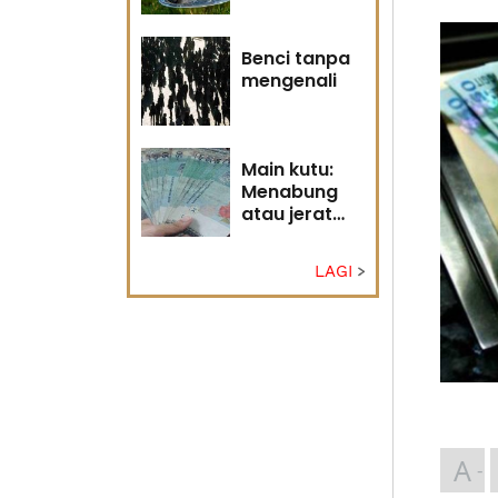
Tuhan
Benci tanpa
mengenali
Main kutu:
Menabung
atau jerat
diri?
LAGI
A