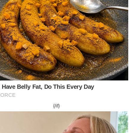
t turun aplikasi Sinar Harian.
Klik di sini!
it
Dolar AS