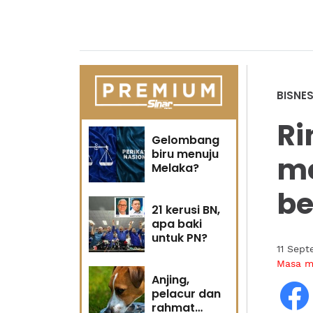
BISNE
Ri
Gelombang
biru menuju
m
Melaka?
be
21 kerusi BN,
apa baki
untuk PN?
11 Sept
Masa 
Anjing,
pelacur dan
rahmat