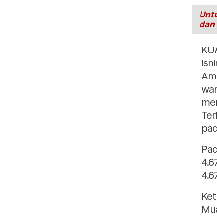
Untu
dan
KUA
Isn
Ame
wan
men
Ter
pad
Pad
4.6
4.6
Ket
Mua