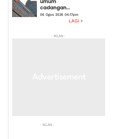
umum
cadangan
pengambilalihan
06 Ogos 2026 04:17pm
Takaful IKHLAS
LAGI
- IKLAN -
- IKLAN -