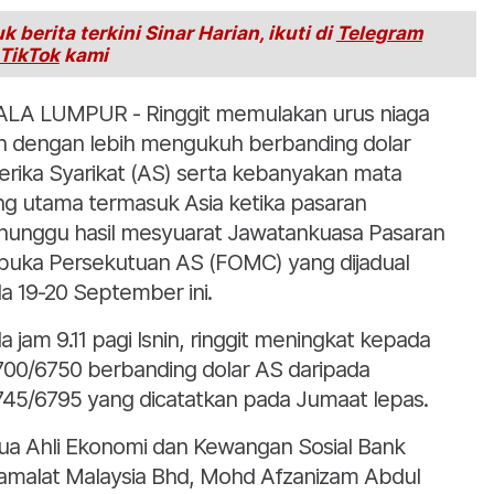
k berita terkini Sinar Harian, ikuti di
Telegram
TikTok
kami
LA LUMPUR - Ringgit memulakan urus niaga
in dengan lebih mengukuh berbanding dolar
rika Syarikat (AS) serta kebanyakan mata
g utama termasuk Asia ketika pasaran
unggu hasil mesyuarat Jawatankuasa Pasaran
buka Persekutuan AS (FOMC) yang dijadual
a 19-20 September ini.
a jam 9.11 pagi Isnin, ringgit meningkat kepada
700/6750 berbanding dolar AS daripada
745/6795 yang dicatatkan pada Jumaat lepas.
ua Ahli Ekonomi dan Kewangan Sosial Bank
malat Malaysia Bhd, Mohd Afzanizam Abdul