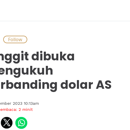
S
nggit dibuka
engukuh
rbanding dolar AS
ember 2023 10:13am
membaca:
2
minit