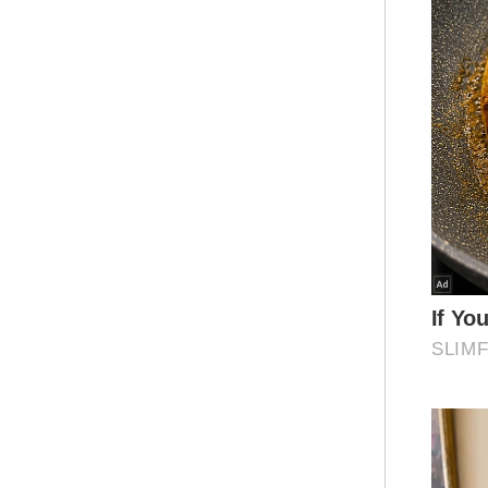
Mua
Ringg