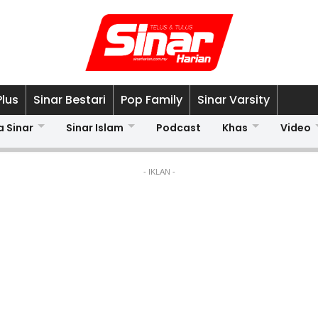
Plus
Sinar Bestari
Pop Family
Sinar Varsity
a Sinar
Sinar Islam
Podcast
Khas
Video
- IKLAN -