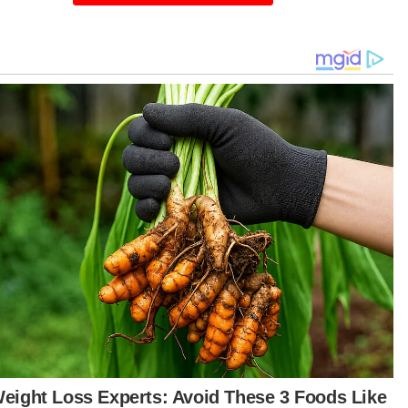
meningkat berbanding euro kepada 5.0030/0083
ipada 5.0031/0085 pada Jumaat dan naik
banding pound Britain kepada 5.8310/8372
ipada 5.8352/841.
ggit bagaimanapun susut berbanding yen Jepun
ada 3.1767/1803 daripada 3.1741/1777.
t tempatan itu juga diniagakan mengukuh