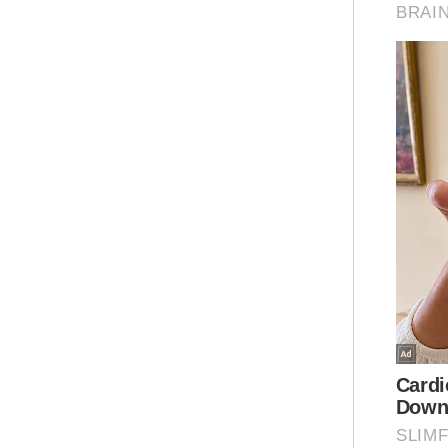
Had
Mel
Tam
itu
per
per
mel
Ar
"Ki