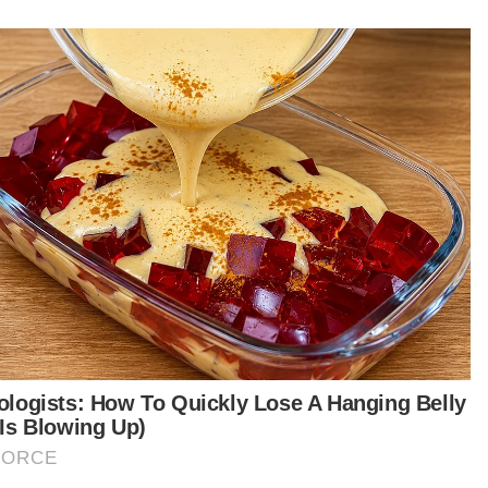
pena sambutan Hari Kebangsaan ke-66
gan membawa misi Surah Al-Fatihah, Surah Al-
an dan Surah Al-Asr mendapat sambutan
ggalakkan hampir 1,000 penyertaan," katanya