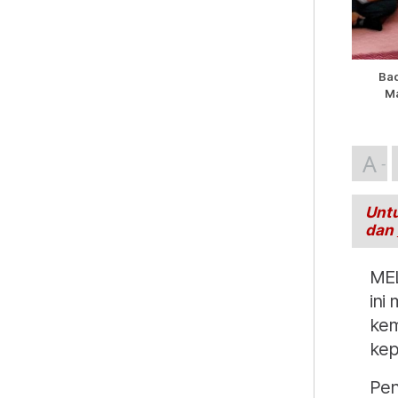
Bad
Ma
A
Untu
dan
MEL
ini
kem
kep
Pen