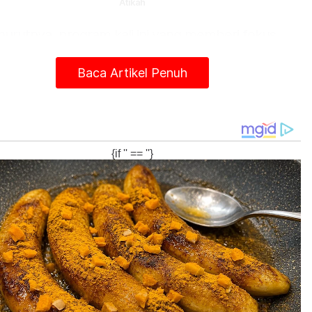
Atikah
urutnya, program kali ini yang memberi fokus
ada golongan muda secara tidak langsung
jadi pemangkin semangat kepada pihaknya
Baca Artikel Penuh
uk memperluaskan pengisian seperti ini di
olah-sekolah dan kolej di negeri ini.
ogram Malaysia #QuranHour ini memberi
ivasi dan semangat untuk kita bawa ke sekolah-
olah dan kolej.
i bagi membolehkan kita mendekati pemuda,
aja agar kenal apa itu al-Quran,
stimewaannya, peranan al-Quran yang menjadi
s kehidupan kita demi kebaikan dunia dan
irat," katanya ketika ditemui selepas Malaysia
ranHour peringkat negeri di Masjid Sayyidina