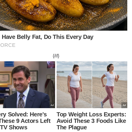
 Bukit Katil di sini, pada Rabu.
tikah menyampaikan cenderahati kepada Badaruddin pada program
itu.