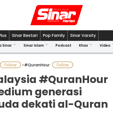
Plus
Sinar Bestari
Pop Family
Sinar Varsity
a Sinar
Sinar Islam
Podcast
Khas
Video
>
#QuranHour
laysia #QuranHour
dium generasi
da dekati al-Quran