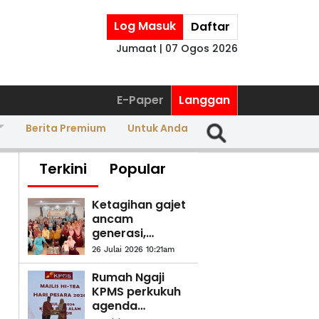
Log Masuk
Daftar
Jumaat | 07 Ogos 2026
E-Paper
Langgan
Berita Premium
Untuk Anda
Terkini
Popular
Ketagihan gajet
ancam
generasi,
Rumah Ngaji
26 Julai 2026 10:21am
Kelantan seru
kembali kepada
Rumah Ngaji
al-Quran
KPMS perkukuh
agenda