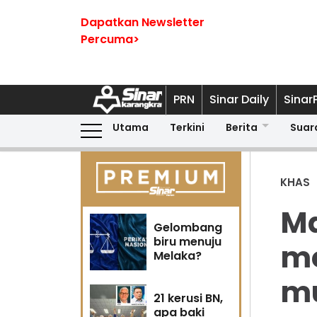
Dapatkan Newsletter
Percuma>
PRN
Sinar Daily
Sinar
Utama
Terkini
Berita
Suar
KHAS
Ma
Gelombang
biru menuju
me
Melaka?
mu
21 kerusi BN,
apa baki