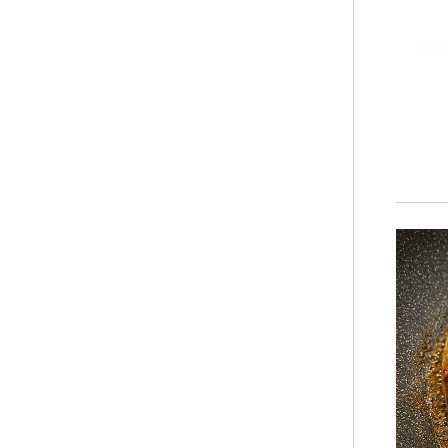
Men
kep
men
unt
sek
"Pr
mot
sek
"In
rem
kei
asa
akh
#Qu