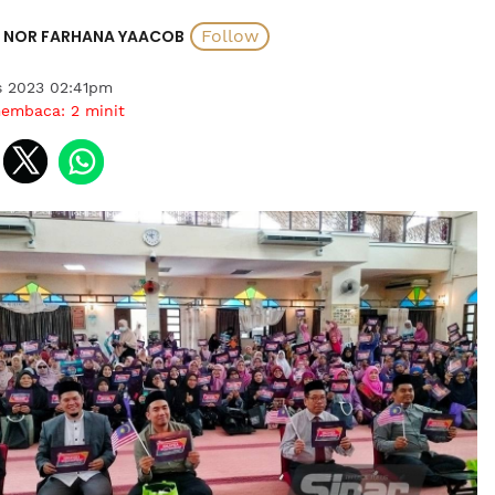
NOR FARHANA YAACOB
s 2023 02:41pm
membaca:
2
minit