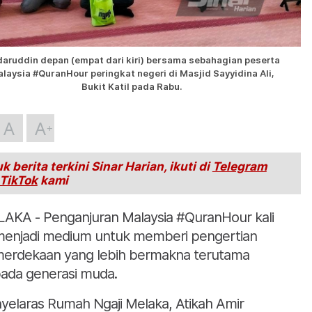
aruddin depan (empat dari kiri) bersama sebahagian peserta
laysia #QuranHour peringkat negeri di Masjid Sayyidina Ali,
Bukit Katil pada Rabu.
A
A
k berita terkini Sinar Harian, ikuti di
Telegram
TikTok
kami
AKA - Penganjuran Malaysia #QuranHour kali
 menjadi medium untuk memberi pengertian
erdekaan yang lebih bermakna terutama
ada generasi muda.
yelaras Rumah Ngaji Melaka, Atikah Amir