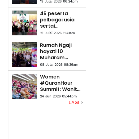
pembangunan
19 Julai 2026 06:24pm
ummah dalam
kalangan
45 peserta
pesara
pelbagai usia
sertai
pertandingan
19 Julai 2026 11:41am
tadabbur al-
Quran
Rumah Ngaji
hayati 10
Muharam
bersama
08 Julai 2026 08:36am
komuniti
Women
#QuranHour
Summit: Wanita
pemangkin
24 Jun 2026 05:44pm
utama sebar
LAGI
kesedaran isu
Palestin