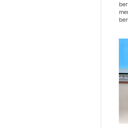
ber
men
ber