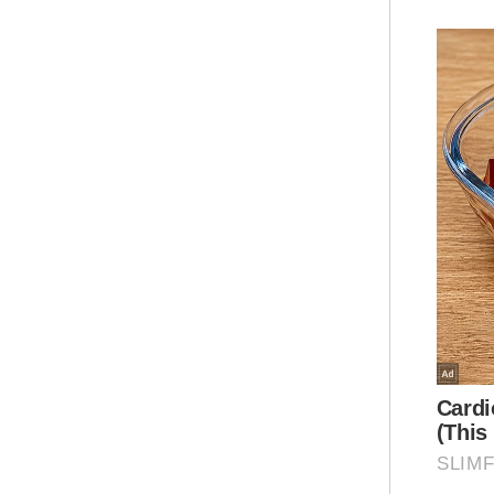
sem
den
Ins
men
lagi.