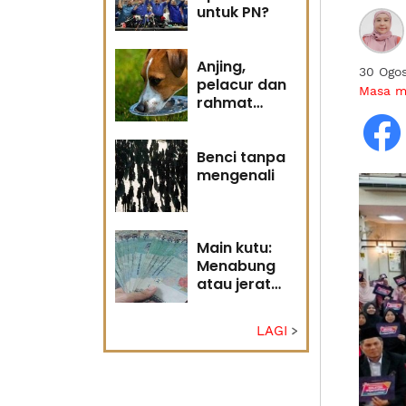
untuk PN?
Anjing,
30 Ogo
pelacur dan
Masa 
rahmat
Tuhan
Benci tanpa
mengenali
Main kutu:
Menabung
atau jerat
diri?
LAGI