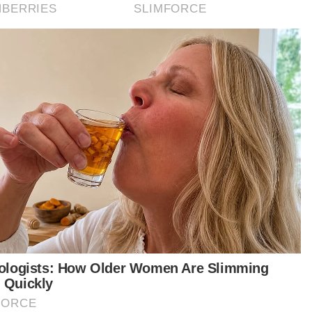
ir sama, Pengarah Jabatan Agama Islam
aka (JAIM), Badaruddin Mohd Kassim.
bahnya, program yang dilaksanakan sejak 2015
 memberi peluang orang ramai dari pelbagai
ingkat umur bersama al-Quran, sebagai
mulaan untuk melakukan perubahan minda
alui Quran, Tadabur, Tazakkur (QTT).
tikel Berkaitan:
Jadikan Al-Quran kompas hidup tarik minat Wardah &
Kahf taja Malaysia #QuranHour
[VIDEO] Remaja 16 tahun qari Malaysia #QuranHour di
Perak
Malaysia#QuranHour dekatkan banduan, warga
penjara kepada al-Quran
ta juga bersyukur program yang diadakan