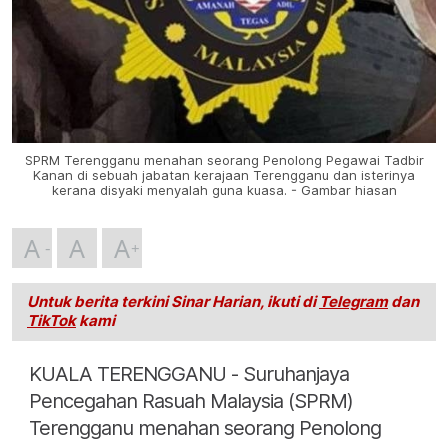
SPRM Terengganu menahan seorang Penolong Pegawai Tadbir
Kanan di sebuah jabatan kerajaan Terengganu dan isterinya
kerana disyaki menyalah guna kuasa. - Gambar hiasan
A
A
A
Untuk berita terkini Sinar Harian, ikuti di
Telegram
dan
TikTok
kami
KUALA TERENGGANU - Suruhanjaya
Pencegahan Rasuah Malaysia (SPRM)
Terengganu menahan seorang Penolong