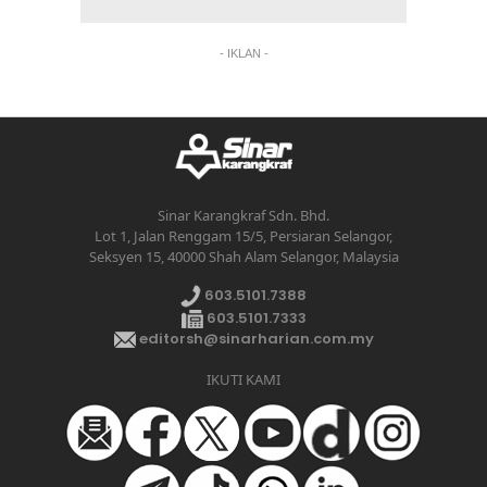
- IKLAN -
Sinar Karangkraf Sdn. Bhd.
Lot 1, Jalan Renggam 15/5, Persiaran Selangor,
Seksyen 15, 40000 Shah Alam Selangor, Malaysia
603.5101.7388
603.5101.7333
editorsh@sinarharian.com.my
IKUTI KAMI