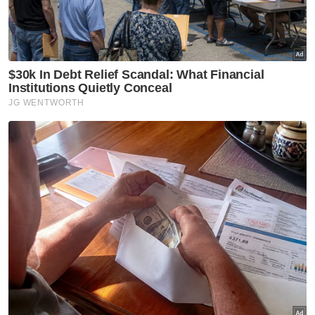
Semasa
Jenazah tiga anggota polis
maut renjatan elektrik akan
dibawa pulang ke kampung
halaman
Semasa
Penerbangan mencemaskan,
penumpang didakwa cuba
buka pintu kecemasan
Semasa
Pelajar kolej lemas ketika
mandi-manda bersama
sembilan rakan
Semasa
Ismail Sabri didakwa esok di
Mahkamah Sesyen Kuala
Lumpur