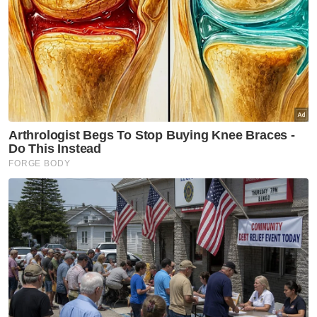
Muat turun aplikasi Sinar Harian.
Klik di sini!
Penolong Pegawai Tadbir
Isteri
Ditahan
SPRM
Artikel Disyorkan