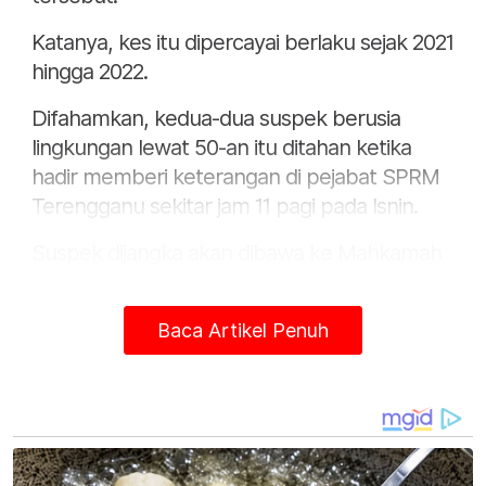
Katanya, kes itu dipercayai berlaku sejak 2021
hingga 2022.
Difahamkan, kedua-dua suspek berusia
lingkungan lewat 50-an itu ditahan ketika
hadir memberi keterangan di pejabat SPRM
Terengganu sekitar jam 11 pagi pada Isnin.
Suspek dijangka akan dibawa ke Mahkamah
Majistret Kuala Terengganu pada Selasa bagi
proses permohonan reman.
Baca Artikel Penuh