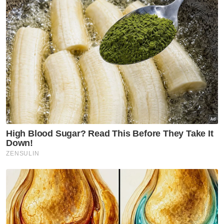
Sementara itu, Pengarah SPRM Terengganu,
Hazrul Shazreen Abd Yazid, ketika dihubungi
mengesahkan penahanan itu dan
memaklumkan kes berkenaan disiasat di
bawah Seksyen 23 (1) Akta SPRM 2009.
Artikel Berkaitan:
Juruteknik dipercayai minta rasuah diberkas SPRM
Pengarah agensi kerajaan ditahan salah guna
jawatan
[VIDEO] Muhyiddin bebas 4 kes salah guna kuasa
libat suapan RM232.5 juta