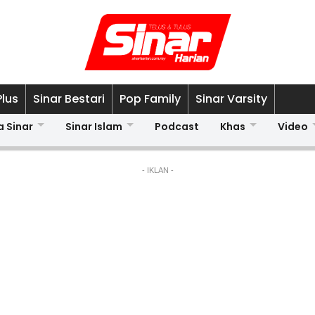
Plus
Sinar Bestari
Pop Family
Sinar Varsity
a Sinar
Sinar Islam
Podcast
Khas
Video
- IKLAN -