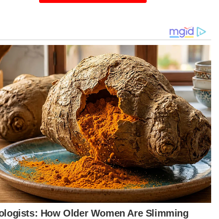
IKEL BERKAITAN:
ahuddin Ayub meninggal dunia
rehatlah sahabatku...' - Anwar
sana pilu selubungi ketibaan jenazah
ahuddin