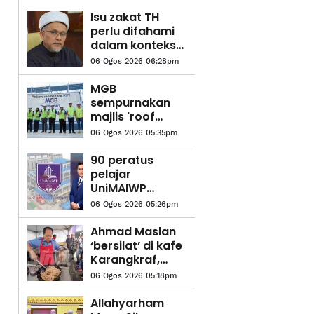
Isu zakat TH
perlu difahami
dalam konteks
syariah - Mufti
06 Ogos 2026 06:28pm
Pahang
MGB
sempurnakan
majlis 'roof
topping'
06 Ogos 2026 05:35pm
Pangsapuri
Saujana Indah
90 peratus
pelajar
UniMAIWP
ditawarkan
06 Ogos 2026 05:26pm
bantuan am
pelajaran
Ahmad Maslan
sehingga
‘bersilat’ di kafe
RM10,000
Karangkraf,
setahun
jamu NGAM
06 Ogos 2026 05:18pm
petai selambak
Allahyarham