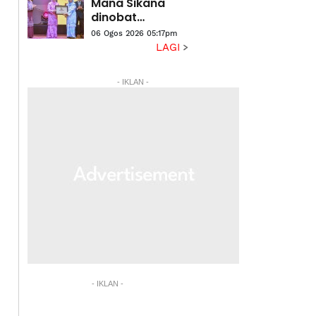
Mana Sikana
dinobat
penerima
06 Ogos 2026 05:17pm
Anugerah
LAGI
Sastera Negara
ke-16
- IKLAN -
- IKLAN -