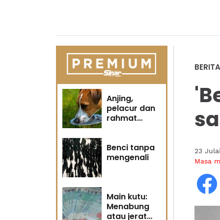
BERIT
'B
Anjing,
pelacur dan
sa
rahmat
Tuhan
Benci tanpa
23 Jula
mengenali
Masa 
Main kutu:
Menabung
atau jerat