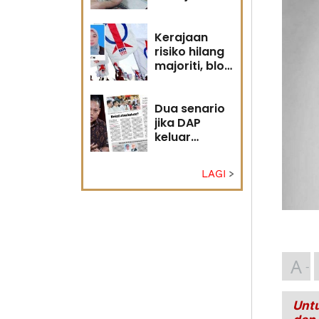
diri?
Kerajaan
risiko hilang
majoriti, blok
politik perlu
runding
semula
Dua senario
jika DAP
keluar
kerajaan
LAGI
A
Untu