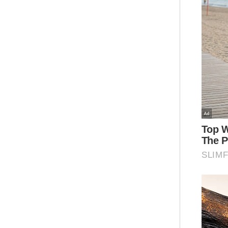
Jen
hari
Jen
Mas
Sal
bar
Sal
Pes
Joh
Jen
Piai
Mua