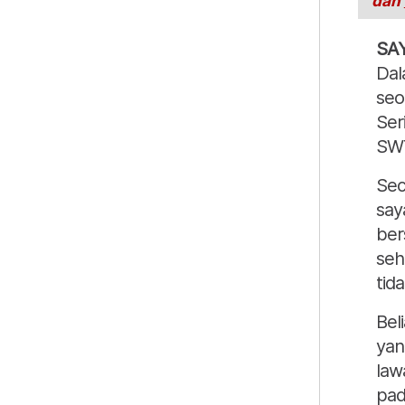
dan
SA
Dal
seo
Ser
SWT 
Sec
say
ber
seh
tid
Bel
yan
law
pad