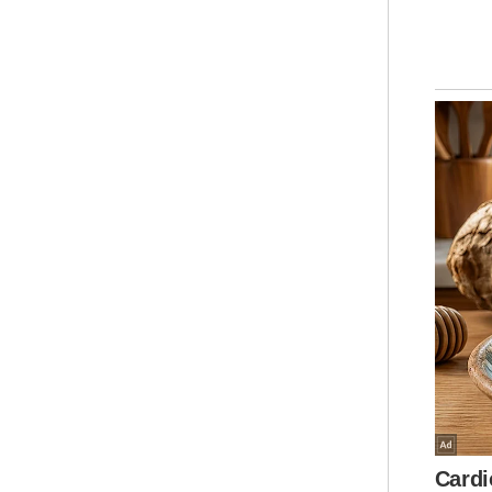
ART
Sal
'Be
Sua
Sal