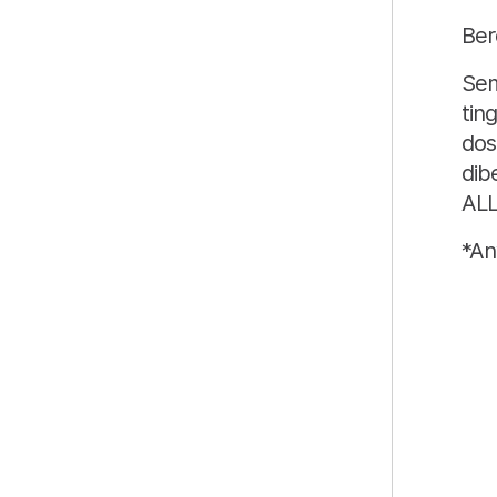
Ber
Sem
tin
dos
dib
AL
*An