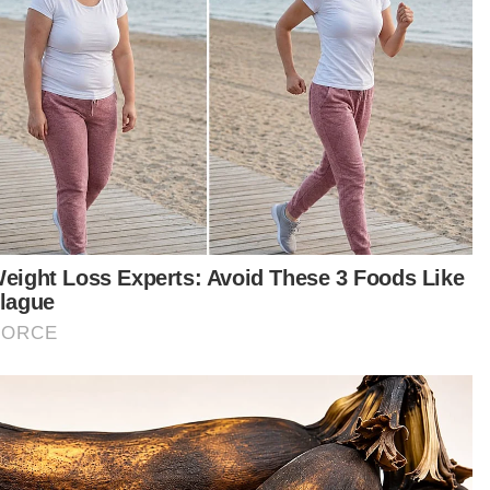
azah Salahuddin dikebumi di Pontian tengah
 Isnin
azah Salahuddin akan disembahyangkan di
jid Al-Badar
ahuddin aktif pastikan tiada kenaikan harga
ang - Mat Sabu
ahuddin rakan baik, budiman - Sanusi
awat khas bawa pulang jenazah Salahuddin ke
or Bahru
azah Salahuddin akan dikebumikan di Tanjung
t turun aplikasi Sinar Harian.
Klik di sini!