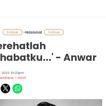
A
>
Nasional
erehatlah
habatku...' - Anwar
i 2023 10:23pm
membaca:
1
minit