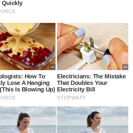
angsungkawa Datuk Seri Salahuddin Ayub
azah Salahuddin selamat disolatkan di Masjid
Badar
Berita Telus & Tulus menerusi
E-Mel setiap hari!