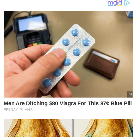
Mangsa tercampak dan terjatuh ke bawah jambatan di KM22.2
Lebuhraya Duta-Ulu Kelang (SUKE) susur Hulu Klang pada Rabu.
Mohd Azam berkata, mayat mangsa telah
ditemui dalam keadaan tertiarap di belakang
pagar Stesen Kawalan Smart Sungai Klang.
Akibat kejadian itu katanya, mangsa
mengalami kecederaan parah di bahagian
kaki dan telah disahkan meninggal dunia di
tempat kejadian," katanya.
Beliau berkata, polis ketika ini sedang
mengesan penunggang motosikal yang
melawan arus tersebut dan meneliti rakaman
kamera litar tertutup (CCTV) daripada pihak
SUKE.