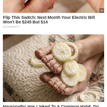
kali terakhir dilihat di rumah
Semasa
Lori terbabas: Operasi Shuttle
Selatan, ETS alami kelewatan
Semasa
PDRM perinci mekanisme
penugasan anggota dalam
AVSEC
Semasa
Kes dadah: Tiga wanita Sabah
ditahan di Jakarta, kes
berasingan