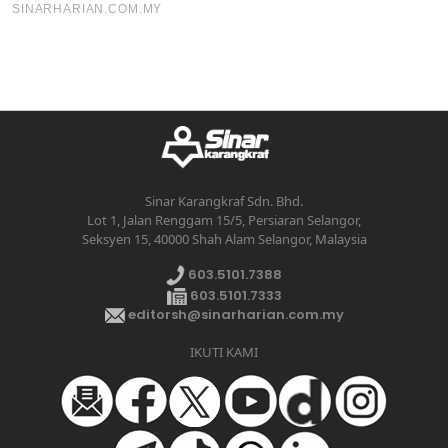
Sinar Karangkraf Sdn. Bhd.
Lot 1, Jalan Renggam 15/5, Persiaran Selangor,
Seksyen 15, 40000 Shah Alam Selangor, Malaysia
603.5101.7388
603.5101.7333
editorsh@sinarharian.com.my
IKUTI KAMI