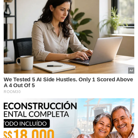
Berita Telus & Tulus menerusi E-Mel setiap
hari!
Muat turun aplikasi Sinar Harian.
Klik di sini!
Harap bantu kajian selidik kami dan
×
dapatkan baucar tunai.
Apakah tahap kelayakan akademik anda?
Sekolah rendah
Sekolah menengah
Ijazah sarjana muda
Kolej/ STPM/ Diploma
(Bachelor)
Ijazah sarjana (Master)
Ijazah kedoktoran