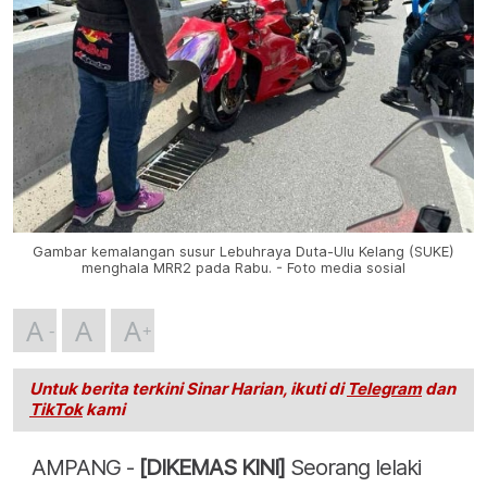
Gambar kemalangan susur Lebuhraya Duta-Ulu Kelang (SUKE)
menghala MRR2 pada Rabu. - Foto media sosial
A
A
A
Untuk berita terkini Sinar Harian, ikuti di
Telegram
dan
TikTok
kami
AMPANG -
[DIKEMAS KINI]
Seorang lelaki