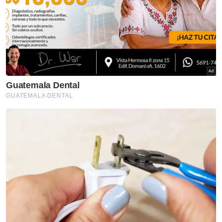
VPoints:
0
Masuk | Daftar
Kemalangan Maut
Motosikal Kuasa Tinggi
Lawan Arus
Artikel Disyorkan
Semasa
Leong Kiew Hau hilang 9 hari,