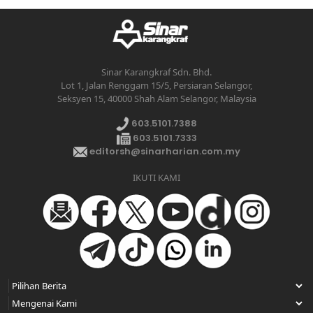
Sinar Karangkraf Sdn. Bhd.
Lot 1, Jalan Renggam 15/5, Persiaran Selangor,
Seksyen 15, 40000 Shah Alam Selangor, Malaysia
603.5101.7388
603.5101.7333
editorsh@sinarharian.com.my
IKUTI KAMI