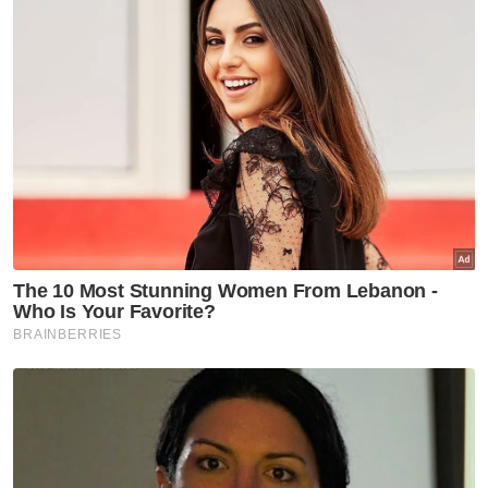
Muat turun aplikasi Sinar Harian.
Klik di sini!
Sprm
Tahan Reman
Timbalan Pengarah