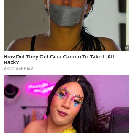
Artikel Disyorkan
Semasa
Wanita disimbah petrol,
dibakar di premis menjual
nombor ramalan
Semasa
Jerebu: Lapan kawasan di
Sarawak, Johan Setia di
Selangor catat IPU tidak sihat
Semasa
Dua remaja ditahan, motosikal
guna nombor pendaftaran
palsu milik kereta BMW
Semasa
Seorang rakyat Malaysia maut,