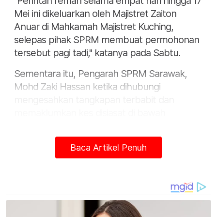
"Perintah reman selama empat hari hingga 17
Mei ini dikeluarkan oleh Majistret Zaiton
Anuar di Mahkamah Majistret Kuching,
selepas pihak SPRM membuat permohonan
tersebut pagi tadi," katanya pada Sabtu.
Sementara itu, Pengarah SPRM Sarawak,
Mohd Zaki Hassan ketika dihubungi
mengesahkan tangkapan terbabit dan
memaklumkan kes disiasat di bawah
Seksyen 17(a) Akta SPRM 2009.
Baca Artikel Penuh