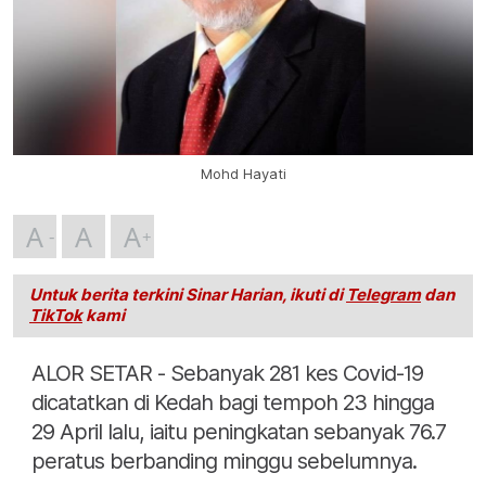
Mohd Hayati
A
A
A
Untuk berita terkini Sinar Harian, ikuti di
Telegram
dan
TikTok
kami
ALOR SETAR - Sebanyak 281 kes Covid-19
dicatatkan di Kedah bagi tempoh 23 hingga
29 April lalu, iaitu peningkatan sebanyak 76.7
peratus berbanding minggu sebelumnya.