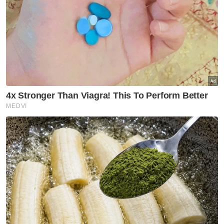
katanya.
Muat turun aplikasi Sinar Harian.
Klik di sini!
Jawab soalan kaji selidik dan
dapatkan
×
baucar tunai.
Apakah status hubungan anda?
Bujang
Kahwin
VPoints:
0
Masuk | Daftar
Covid 19
Kedah