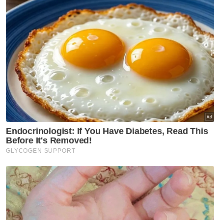
Menurutnya, setakat ini belum ada satu pun
kes melibatkan subvarian baharu Covid-19,
Arcturus dilaporkan di Kedah.
"Ketika ini kapasiti perkhidmatan kesihatan di
klinik kesihatan dan hospital masih lagi
terkawal serta tidak berada pada tahap
membebankan, namun berdasarkan
peningkatan kes semasa, Jabatan Kesihatan
Negeri (JKN) Kedah telah mengarahkan
semua pejabat kesihatan daerah, hospital
dan klinik seluruh negeri meningkatkan
kesiapsiagaan serta pengawasan terhadap
semua pesakit yang mendapatkan rawatan,”