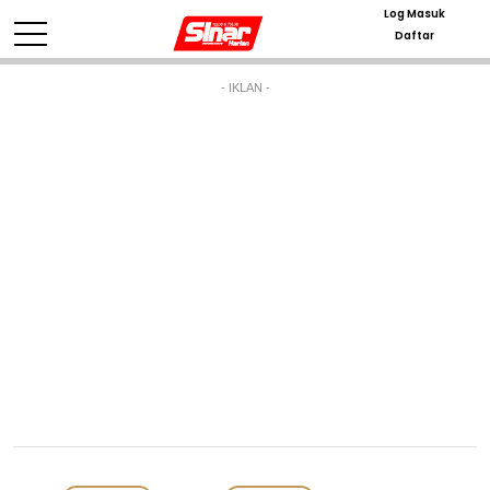
Log Masuk
Daftar
- IKLAN -