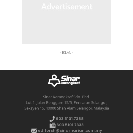
- IKLAN -
Sinar Karangkraf Sdn. Bhd.
Lot 1, Jalan Renggam 15/5, Persiaran Selangor,
Seksyen 15, 40000 Shah Alam Selangor, Malaysia
603.5101.7388
603.5101.7333
editorsh@sinarharian.com.my