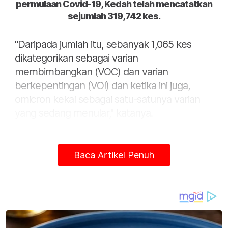
permulaan Covid-19, Kedah telah mencatatkan
sejumlah 319,742 kes.
"Daripada jumlah itu, sebanyak 1,065 kes
dikategorikan sebagai varian
membimbangkan (VOC) dan varian
berkepentingan (VOI) dan ketika ini juga,
omicron kekal sebagai satu-satunya varian
yang sedang menular," katanya.
Baca Artikel Penuh