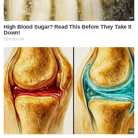
Artikel Disyorkan
Utara
Bukit Malut bukan 'port'
Rohingya - Penduduk
Utara
92 peratus penduduk Bukit
Malut miliki MyKad, bukan
penempatan Rohingya
Utara
Pelajar Malaysia jatuh sakit di
Pattani dipindahkan ke HSB