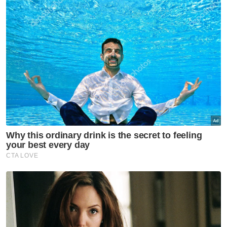
Pengembara boleh menyambung
penerbangan ke Jakarta, Denpasar,
Surabaya, Medan, Pekanbaru dan
Yogyakarta dari Lapangan Terbang
Antarabangsa Kuala Lumpur yang
dikendalikan oleh Malaysia Airlines, dan ke
Banda Aceh dan Medan dari Pulau Pinang
yang dikendalikan oleh Firefly.
Bersempena dengan penerbangan sulung
ke Medan, Firefly turut menandatangani
memorandum persefahaman dengan
Hospital Adventist Pulau Pinang bagi
meningkatkan pelancongan perubatan di
Malaysia. - Bernama
Muat turun aplikasi Sinar Harian.
Klik di sini!