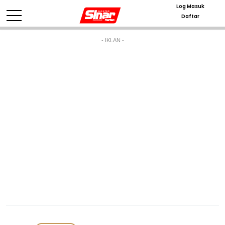
Log Masuk
Daftar
- IKLAN -