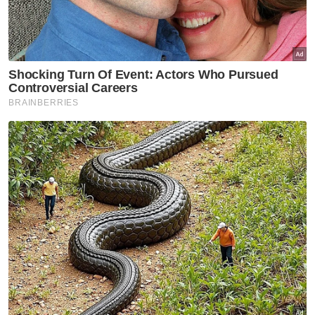
tanah 14.83 hektar di
Cyberjaya pada RM419.05 juta
BISNES
Rizab antarabangsa BNM
meningkat kepada AS$132.1
bilion
BISNES
Sembilan jenama tempatan
diolah jadi perisa aiskrim edisi
terhad Inside Scoop
BISNES
Pelaburan institusi berbeza
dengan Individu