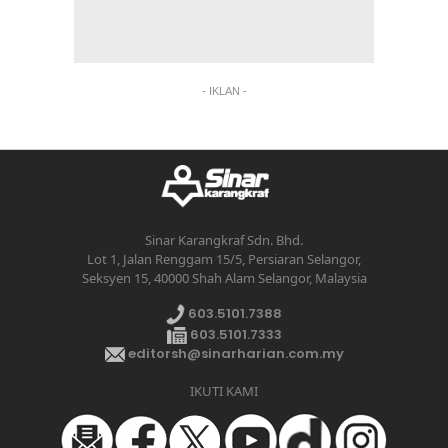
- IKLAN -
Sinar Karangkraf Sdn. Bhd.
Lot 1, Jalan Renggam 15/5, Persiaran Selangor,
Seksyen 15, 40000 Shah Alam Selangor, Malaysia
603.5101.7388
603.5101.7333
editorsh@sinarharian.com.my
IKUTI KAMI