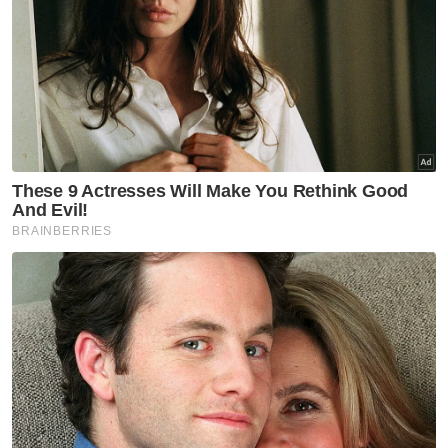
Firefly
Pulau Pinang
Penerbangan
Artikel Disyorkan
BISNES
Unit tidak langsung MRCB jual